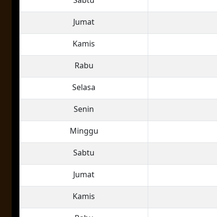
Jumat
Kamis
Rabu
Selasa
Senin
Minggu
Sabtu
Jumat
Kamis