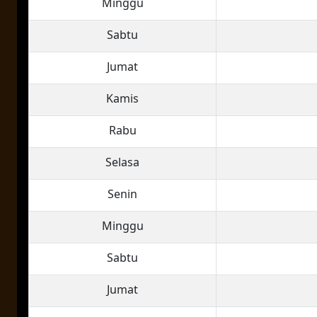
Minggu
Sabtu
Jumat
Kamis
Rabu
Selasa
Senin
Minggu
Sabtu
Jumat