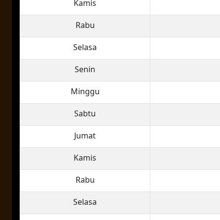
Kamis
Rabu
Selasa
Senin
Minggu
Sabtu
Jumat
Kamis
Rabu
Selasa