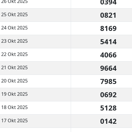
0394
26 Okt 2025
0821
25 Okt 2025
8169
24 Okt 2025
5414
23 Okt 2025
4066
22 Okt 2025
9664
21 Okt 2025
7985
20 Okt 2025
0692
19 Okt 2025
5128
18 Okt 2025
0142
17 Okt 2025