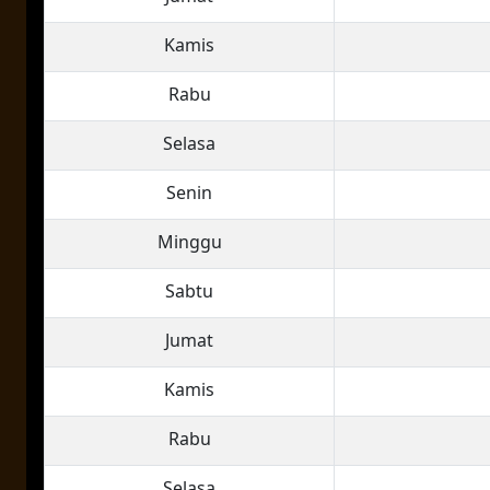
Kamis
Rabu
Selasa
Senin
Minggu
Sabtu
Jumat
Kamis
Rabu
Selasa