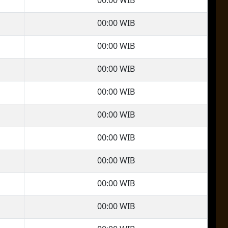
00:00 WIB
00:00 WIB
00:00 WIB
00:00 WIB
00:00 WIB
00:00 WIB
00:00 WIB
00:00 WIB
00:00 WIB