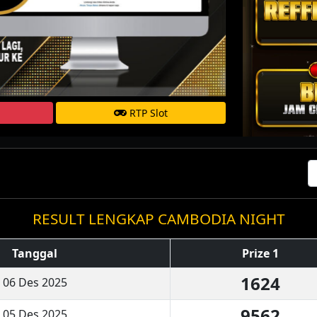
RTP Slot
RESULT LENGKAP CAMBODIA NIGHT
Tanggal
Prize 1
1624
06 Des 2025
9562
05 Des 2025