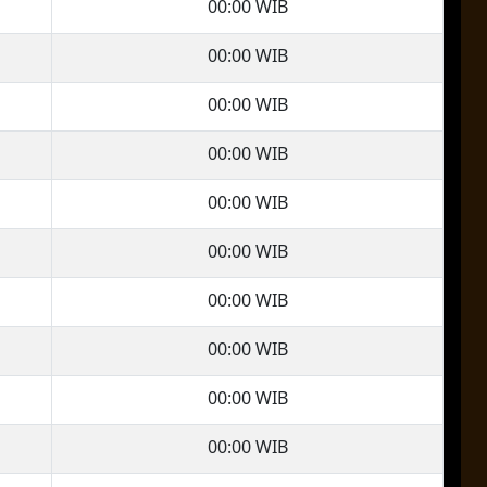
00:00 WIB
00:00 WIB
00:00 WIB
00:00 WIB
00:00 WIB
00:00 WIB
00:00 WIB
00:00 WIB
00:00 WIB
00:00 WIB