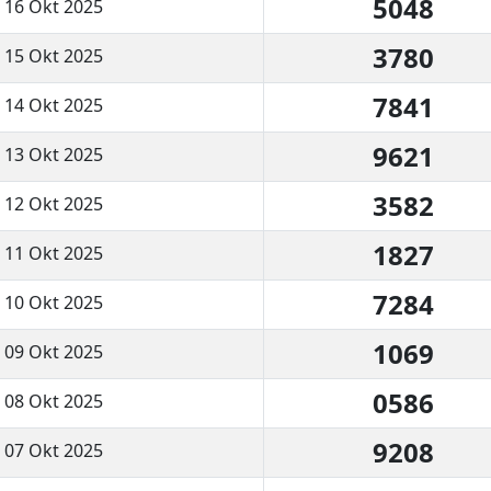
5048
16 Okt 2025
3780
15 Okt 2025
7841
14 Okt 2025
9621
13 Okt 2025
3582
12 Okt 2025
1827
11 Okt 2025
7284
10 Okt 2025
1069
09 Okt 2025
0586
08 Okt 2025
9208
07 Okt 2025