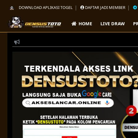
DOWNLOAD APLIKASI TOGEL
DAFTAR JADI MEMBER
HOME
LIVE DRAW
P