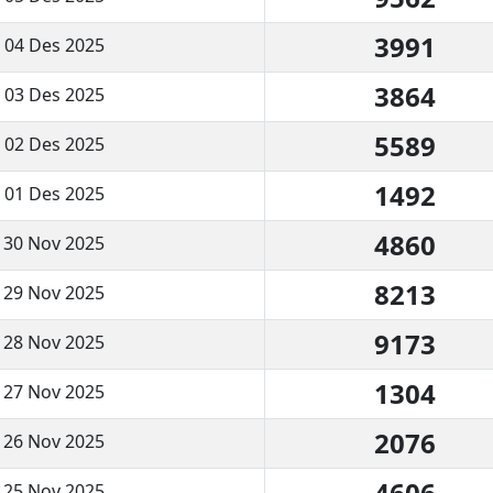
3991
04 Des 2025
3864
03 Des 2025
5589
02 Des 2025
1492
01 Des 2025
4860
30 Nov 2025
8213
29 Nov 2025
9173
28 Nov 2025
1304
27 Nov 2025
2076
26 Nov 2025
4606
25 Nov 2025