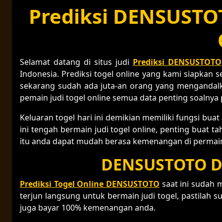
Prediksi DENSUSTOTO
Selamat datang di situs judi
Prediksi DENSUSTOTO
Indonesia. Prediksi togel online yang kami siapkan s
sekarang sudah ada juta-an orang yang mengandalk
pemain judi togel online semua data penting soalnya p
Keluaran togel hari ini demikian memiliki fungsi bua
ini tengah bermain judi togel online, penting buat t
itu anda dapat mudah berasa kemenangan di permaina
DENSUSTOTO De
Prediksi Togel Online DENSUSTOTO
saat ini sudah 
terjun langsung untuk bermain judi togel, pastila
juga bayar 100% kemenangan anda.