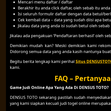
Mencari menu daftar / daftar
Berakhir itu anda click daftar, oleh sebab itu and
Isi seluruh formulir daftar dengan data betul/ber
Cek kembali data – data yang sudah diisi apa betu
Jikalau data yang anda isi sudah betul oleh sebab
Jikalau ada pengakuan ‘Pendaftaran berhasil’ oleh 
Demikian mudah kan? Meski demikian kami rekomen
Didorong semua data yang anda kasih nantunya buat
Begitu berita lengkap kami perihal
Situs DENSUSTOT
kami.
FAQ – Pertanya
Game Judi Online Apa Yang Ada Di DENSUS TOTO?
DENSUS TOTO sekarang pastilah sudah menyediakan b
yang kami siapkan kecuali judi togel online merupakan 