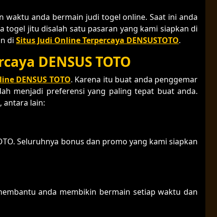
waktu anda bermain judi togel online. Saat ini anda
togel jitu disalah satu pasaran yang kami siapkan di
an di
Situs Judi Online Terpercaya DENSUSTOTO
.
percaya DENSUS TOTO
nline DENSUS TOTO
. Karena itu buat anda penggemar
ah menjadi preferensi yang paling tepat buat anda.
antara lain:
 TOTO. Seluruhnya bonus dan promo yang kami siapkan
 membantu anda membikin bermain setiap waktu dan