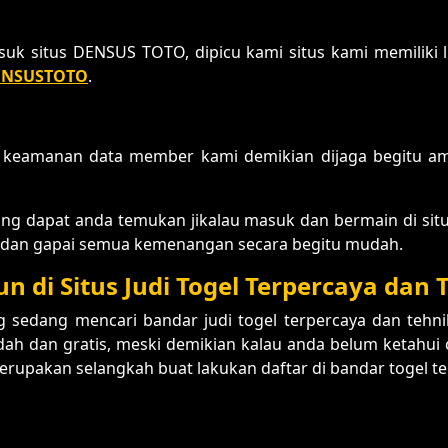
uk situs DENSUS TOTO, dipicu kami situs kami memiliki
 DENSUSTOTO
.
icu keamanan data member kami demikian dijaga begitu 
ng dapat anda temukan jikalau masuk dan bermain di sit
la dan gapai semua kemenangan secara begitu mudah.
n di Situs Judi Togel Terpercaya dan
ng sedang mencari bandar judi togel terpercaya dan tehn
ah dan gratis, meski demikian kalau anda belum ketahui 
upakan selangkah buat lakukan daftar di bandar togel te
O