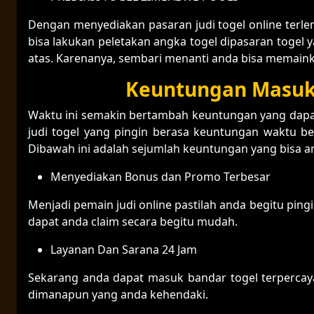
Dengan menyediakan pasaran judi togel online terle
bisa lakukan peletakan angka togel dipasaran togel 
atas. Karenanya, sembari menanti anda bisa memaink
Keuntungan Masuk D
Waktu ini semakin bertambah keuntungan yang dapa
judi togel yang pingin berasa keuntungan waktu be
Dibawah ini adalah sejumlah keuntungan yang bisa a
Menyediakan Bonus dan Promo Terbesar
Menjadi pemain judi online pastilah anda begitu pi
dapat anda claim secara begitu mudah.
Layanan Dan Sarana 24 Jam
Sekarang anda dapat masuk bandar togel terperca
dimanapun yang anda kehendaki.