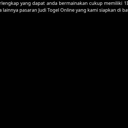
erlengkap yang dapat anda bermainakan cukup memiliki 1
lainnya pasaran Judi Togel Online yang kami siapkan di baw