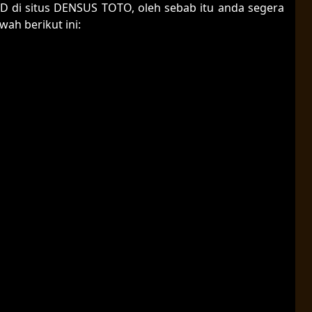
ID di situs DENSUS TOTO, oleh sebab itu anda segera
ah berikut ini: