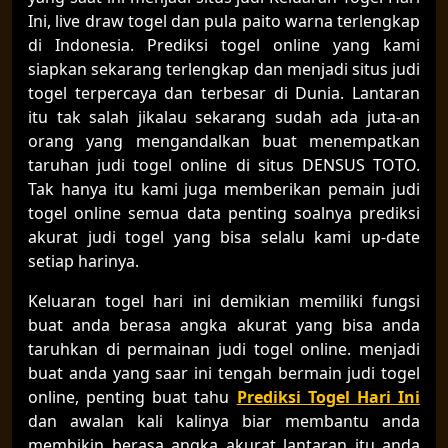
Ini, live draw togel dan pula paito warna terlengkap
di Indonesia. Prediksi togel online yang kami
siapkan sekarang terlengkap dan menjadi situs judi
togel terpercaya dan terbesar di Dunia. Lantaran
itu tak salah jikalau sekarang sudah ada juta-an
orang yang mengandalkan buat menempatkan
taruhan judi togel online di situs DENSUS TOTO.
Tak hanya itu kami juga memberikan pemain judi
togel online semua data penting soalnya prediksi
akurat judi togel yang bisa selalu kami up-date
setiap harinya.
Keluaran togel hari ini demikian memiliki fungsi
buat anda berasa angka akurat yang bisa anda
taruhkan di permainan judi togel online. menjadi
buat anda yang saar ini tengah bermain judi togel
online, penting buat tahu
Prediksi Togel Hari Ini
dan awalan kali kalinya biar membantu anda
membikin berasa angka akurat lantaran itu anda