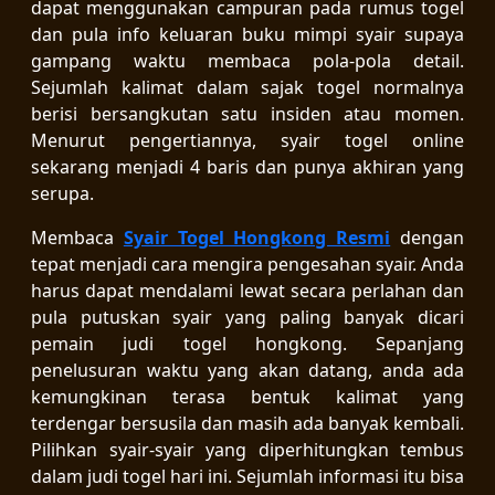
dapat menggunakan campuran pada rumus togel
dan pula info keluaran buku mimpi syair supaya
gampang waktu membaca pola-pola detail.
Sejumlah kalimat dalam sajak togel normalnya
berisi bersangkutan satu insiden atau momen.
Menurut pengertiannya, syair togel online
sekarang menjadi 4 baris dan punya akhiran yang
serupa.
Membaca
Syair Togel Hongkong Resmi
dengan
tepat menjadi cara mengira pengesahan syair. Anda
harus dapat mendalami lewat secara perlahan dan
pula putuskan syair yang paling banyak dicari
pemain judi togel hongkong. Sepanjang
penelusuran waktu yang akan datang, anda ada
kemungkinan terasa bentuk kalimat yang
terdengar bersusila dan masih ada banyak kembali.
Pilihkan syair-syair yang diperhitungkan tembus
dalam judi togel hari ini. Sejumlah informasi itu bisa