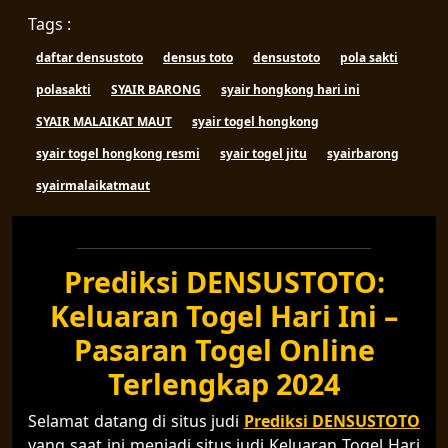
Tags :
daftar densustoto
densus toto
densustoto
pola sakti
polasakti
SYAIR BARONG
syair hongkong hari ini
SYAIR MALAIKAT MAUT
syair togel hongkong
syair togel hongkong resmi
syair togel jitu
syairbarong
syairmalaikatmaut
Prediksi DENSUSTOTO:
Keluaran Togel Hari Ini –
Pasaran Togel Online
Terlengkap 2024
Selamat datang di situs judi
Prediksi DENSUSTOTO
yang saat ini menjadi situs judi Keluaran Togel Hari