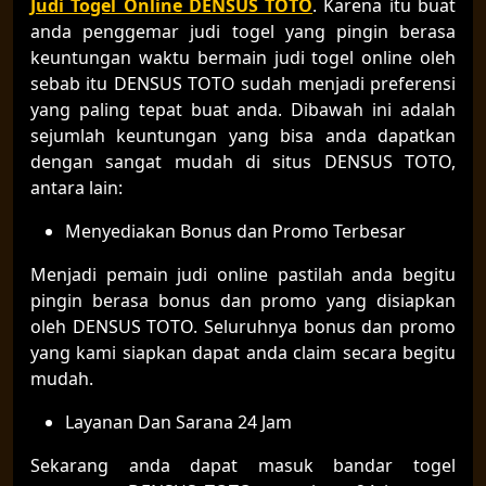
Judi Togel Online DENSUS TOTO
. Karena itu buat
anda penggemar judi togel yang pingin berasa
keuntungan waktu bermain judi togel online oleh
sebab itu DENSUS TOTO sudah menjadi preferensi
yang paling tepat buat anda. Dibawah ini adalah
sejumlah keuntungan yang bisa anda dapatkan
dengan sangat mudah di situs DENSUS TOTO,
antara lain:
Menyediakan Bonus dan Promo Terbesar
Menjadi pemain judi online pastilah anda begitu
pingin berasa bonus dan promo yang disiapkan
oleh DENSUS TOTO. Seluruhnya bonus dan promo
yang kami siapkan dapat anda claim secara begitu
mudah.
Layanan Dan Sarana 24 Jam
Sekarang anda dapat masuk bandar togel