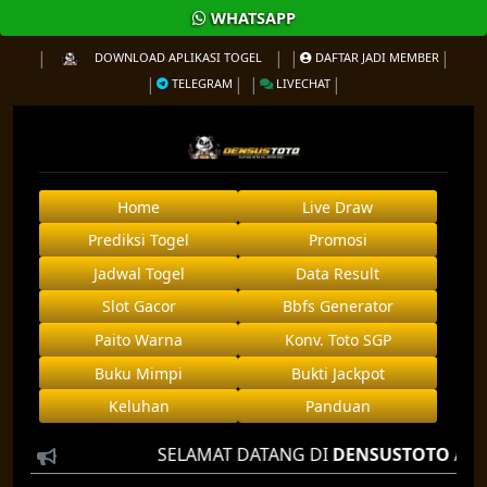
WHATSAPP
DOWNLOAD APLIKASI TOGEL
DAFTAR JADI MEMBER
TELEGRAM
LIVECHAT
Home
Live Draw
Prediksi Togel
Promosi
Jadwal Togel
Data Result
Slot Gacor
Bbfs Generator
Paito Warna
Konv. Toto SGP
Buku Mimpi
Bukti Jackpot
Keluhan
Panduan
SELAMAT DATANG DI
DENSUSTOTO
AGEN TOGEL