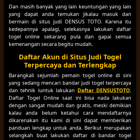
Dan masih banyak yang lain keuntungan yang lain
yang dapat anda temukan jikalau masuk dan
bermain di situs judi DENSUS TOTO. Karena itu
kedepannya apalagi, selekasnya lakukan daftar
togel online sekarang pula dan gapai semua
kemenangan secara begitu mudah.
Daftar Akun di Situs Judi Togel
Terpercaya dan Terlengkap
Barangkali sejumlah pemain togel online di sini
yang sedang mencari bandar judi togel terpercaya
dan tehnik iuntuk lakukan
Daftar DENSUSTOTO
.
Daftar Togel Online saat ini bisa nada lakukan
dengan sangat mudah dan gratis, meski demikian
kalau anda belum ketahui cara mendaftarnya
dikarenakan itu kami di sini dapat memberikan
panduan lengkap untuk anda. Berikut merupakan
selangkah buat lakukan daftar di bandar togel