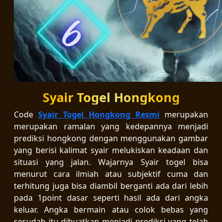
Syair Togel Hongkong
Code
Syair Togel Hongkong Resmi
merupakan
merupakan ramalan yang kedepannya menjadi
prediksi hongkong dengan menggunakan gambar
yang berisi kalimat syair melukiskan keadaan dan
situasi yang jalan. Wajarnya Syair togel bisa
menurut cara ilmiah atau subjektif cuma dan
terhitung juga bisa diambil berganti ada dari lebih
pada 1point dasar seperti hasil ada dari angka
keluar. Angka bermain atau colok bebas yang
sesudah itu dibuatkan menjadi prediksi yang telah