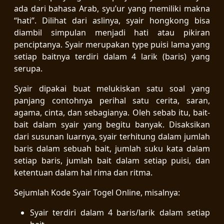
ada dari bahasa Arab, syu’ur yang memiliki makna
“hati”. Dilihat dari aslinya, syair hongkong bisa
diambil simpulan menjadi hati atau pikiran
penciptanya. Syair merupakan type puisi lama yang
setiap baitnya terdiri dalam 4 larik (baris) yang
serupa.
Syair dipakai buat melukiskan satu soal yang
panjang contohnya perihal satu cerita, saran,
agama, cinta, dan sebagianya. Oleh sebab itu, bait-
bait dalam syair yang begitu banyak. Disaksikan
dari susunan luarnya, syair terhitung dalam jumlah
baris dalam sebuah bait, jumlah suku kata dalam
setiap baris, jumlah bait dalam setiap puisi, dan
ketentuan dalam hal rima dan ritma.
Sejumlah Kode Syair Togel Online, misalnya:
Syair terdiri dalam 4 baris/larik dalam setiap