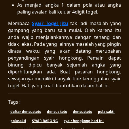
As menjadi angka 1 dalam pola atau angka
paling awalan kali keluar 4digit togel.
Membaca
Syair Togel Jitu
tak jadi masalah yang
gampang yang baru saja mulai. Oleh karena itu
anda wajib menjalankannya dengan tenang dan
tidak lekas. Pada yang lainnya masalah yang pingin
dirasa waktu yang akan datang merupakan
penyandingan syair hongkong. Pemain dapat
binung dipicu banyak sejumlah angka yang
diperhitungkan ada. Buat pasaran hongkong,
sewajarnya memiliki banyak tipe keunggulan syair
togel. Hati yang kuat dibutuhkan dalam hal ini.
Tags :
daftar densustoto
densus toto
densustoto
pola sakti
polasakti
SYAIR BARONG
syair hongkong hari ini