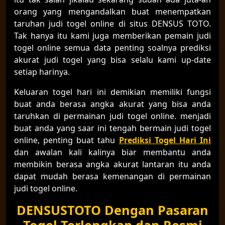
orang yang mengandalkan buat menempatkan
taruhan judi togel online di situs DENSUS TOTO.
Tak hanya itu kami juga memberikan pemain judi
togel online semua data penting soalnya prediksi
akurat judi togel yang bisa selalu kami up-date
setiap harinya.
Keluaran togel hari ini demikian memiliki fungsi
buat anda berasa angka akurat yang bisa anda
taruhkan di permainan judi togel online. menjadi
buat anda yang saar ini tengah bermain judi togel
online, penting buat tahu
Prediksi Togel Hari Ini
dan awalan kali kalinya biar membantu anda
membikin berasa angka akurat lantaran itu anda
dapat mudah berasa kemenangan di permainan
judi togel online.
DENSUSTOTO Dengan Pasaran
Togel Terlengkap dan Resmi