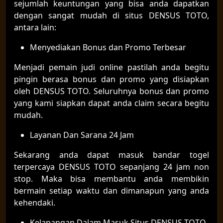
sejumlah keuntungan yang bisa anda dapatkan
dengan sangat mudah di situs DENSUS TOTO,
antara lain:
Menyediakan Bonus dan Promo Terbesar
Menjadi pemain judi online pastilah anda begitu
pingin berasa bonus dan promo yang disiapkan
oleh DENSUS TOTO. Seluruhnya bonus dan promo
yang kami siapkan dapat anda claim secara begitu
mudah.
Layanan Dan Sarana 24 Jam
Sekarang anda dapat masuk bandar togel
terpercaya DENSUS TOTO sepanjang 24 jam non
stop. Maka bisa membantu anda membikin
bermain setiap waktu dan dimanapun yang anda
kehendaki.
Kelapangan Dalam Masuk Situs DENSUS TOTO