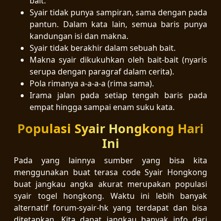
bait.
Syair tidak punya sampiran, sama dengan pada
pantun. Dalam kata lain, semua baris punya
kandungan isi dan makna.
Syair tidak berakhir dalam sebuah bait.
Makna syair dikukuhkan oleh bait-bait (nyaris
serupa dengan paragraf dalam cerita).
Pola rimanya a-a-a-a (rima sama).
Irama jalan pada setiap tengah baris pada
empat hingga sampai enam suku kata.
Populasi Syair Hongkong Hari
Ini
Pada yang lainnya sumber yang bisa kita
menggunakan buat terasa code Syair Hongkong
buat jangkau angka akurat merupakan populasi
syair togel hongkong. Waktu ini lebih banyak
alternatif forum-syair-hk yang terdapat dan bisa
ditetapkan. Kita dapat jangkau banyak info dari