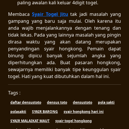
paling awalan kali keluar 4digit togel.
Membaca
Syair Togel Jitu
tak jadi masalah yang
gampang yang baru saja mulai. Oleh karena itu
anda wajib menjalankannya dengan tenang dan
tidak lekas. Pada yang lainnya masalah yang pingin
dirasa waktu yang akan datang merupakan
penyandingan syair hongkong. Pemain dapat
binung dipicu banyak sejumlah angka yang
diperhitungkan ada. Buat pasaran hongkong,
sewajarnya memiliki banyak tipe keunggulan syair
togel. Hati yang kuat dibutuhkan dalam hal ini.
Tags :
daftar densustoto
densus toto
densustoto
pola sakti
polasakti
SYAIR BARONG
syair hongkong hari ini
SYAIR MALAIKAT MAUT
syair togel hongkong