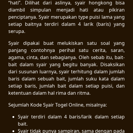
“hati”. Dilihat dari aslinya, syair hongkong bisa
diambil simpulan menjadi hati atau pikiran
penciptanya. Syair merupakan type puisi lama yang
setiap baitnya terdiri dalam 4 larik (baris) yang
serupa.
Syair dipakai buat melukiskan satu soal yang
panjang contohnya perihal satu cerita, saran,
agama, cinta, dan sebagianya. Oleh sebab itu, bait-
bait dalam syair yang begitu banyak. Disaksikan
dari susunan luarnya, syair terhitung dalam jumlah
baris dalam sebuah bait, jumlah suku kata dalam
setiap baris, jumlah bait dalam setiap puisi, dan
ketentuan dalam hal rima dan ritma.
Sejumlah Kode Syair Togel Online, misalnya:
Syair terdiri dalam 4 baris/larik dalam setiap
bait.
Syair tidak punya sampiran, sama dengan pada