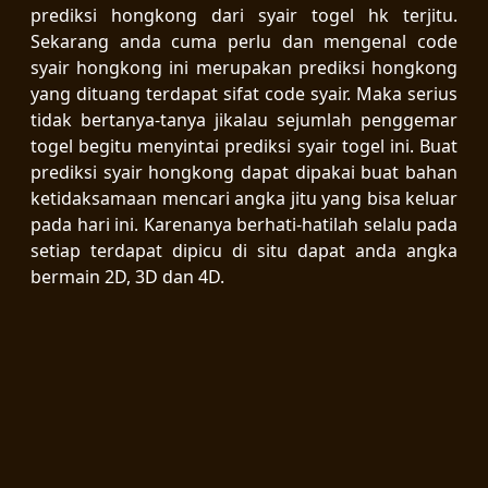
prediksi hongkong dari syair togel hk terjitu.
Sekarang anda cuma perlu dan mengenal code
syair hongkong ini merupakan prediksi hongkong
yang dituang terdapat sifat code syair. Maka serius
tidak bertanya-tanya jikalau sejumlah penggemar
togel begitu menyintai prediksi syair togel ini. Buat
prediksi syair hongkong dapat dipakai buat bahan
ketidaksamaan mencari angka jitu yang bisa keluar
pada hari ini. Karenanya berhati-hatilah selalu pada
setiap terdapat dipicu di situ dapat anda angka
bermain 2D, 3D dan 4D.