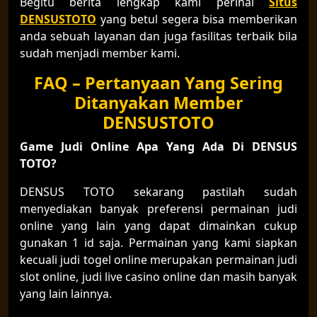
Begitu berita lengkap kami perihal
Situs
DENSUSTOTO
yang betul segera bisa memberikan
anda sebuah layanan dan juga fasilitas terbaik bila
sudah menjadi member kami.
FAQ – Pertanyaan Yang Sering
Ditanyakan Member
DENSUSTOTO
Game Judi Online Apa Yang Ada Di DENSUS
TOTO?
DENSUS TOTO sekarang pastilah sudah
menyediakan banyak preferensi permainan judi
online yang lain yang dapat dimainkan cukup
gunakan 1 id saja. Permainan yang kami siapkan
kecuali judi togel online merupakan permainan judi
slot online, judi live casino online dan masih banyak
yang lain lainnya.