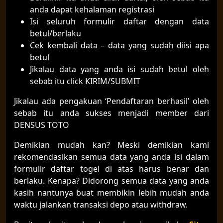
anda dapat kehalaman registrasi
Isi seluruh formulir daftar dengan data
betul/berlaku
Cek kembali data – data yang sudah diisi apa
betul
Jikalau data yang anda isi sudah betul oleh
sebab itu click KIRIM/SUBMIT
Jikalau ada pengakuan ‘Pendaftaran berhasil’ oleh
sebab itu anda sukses menjadi member dari
DENSUS TOTO
Demikian mudah kan? Meski demikian kami
rekomendasikan semua data yang anda isi dalam
formulir daftar togel di atas harus benar dan
berlaku. Kenapa? Didorong semua data yang anda
kasih nantunya buat membikin lebih mudah anda
waktu jalankan transaksi depo atau withdraw.