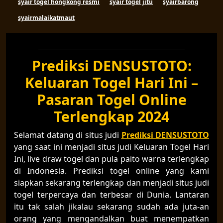
syair togel hongkong resmi
syair togel jitu
syairbarong
syairmalaikatmaut
Prediksi DENSUSTOTO:
Keluaran Togel Hari Ini –
Pasaran Togel Online
Terlengkap 2024
Selamat datang di situs judi
Prediksi DENSUSTOTO
yang saat ini menjadi situs judi Keluaran Togel Hari
Ini, live draw togel dan pula paito warna terlengkap
di Indonesia. Prediksi togel online yang kami
siapkan sekarang terlengkap dan menjadi situs judi
togel terpercaya dan terbesar di Dunia. Lantaran
itu tak salah jikalau sekarang sudah ada juta-an
orang yang mengandalkan buat menempatkan