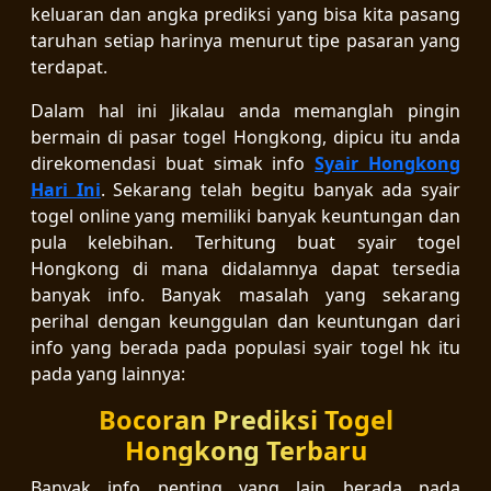
keluaran dan angka prediksi yang bisa kita pasang
taruhan setiap harinya menurut tipe pasaran yang
terdapat.
Dalam hal ini Jikalau anda memanglah pingin
bermain di pasar togel Hongkong, dipicu itu anda
direkomendasi buat simak info
Syair Hongkong
Hari Ini
. Sekarang telah begitu banyak ada syair
togel online yang memiliki banyak keuntungan dan
pula kelebihan. Terhitung buat syair togel
Hongkong di mana didalamnya dapat tersedia
banyak info. Banyak masalah yang sekarang
perihal dengan keunggulan dan keuntungan dari
info yang berada pada populasi syair togel hk itu
pada yang lainnya:
Bocoran Prediksi Togel
Hongkong Terbaru
Banyak info penting yang lain berada pada