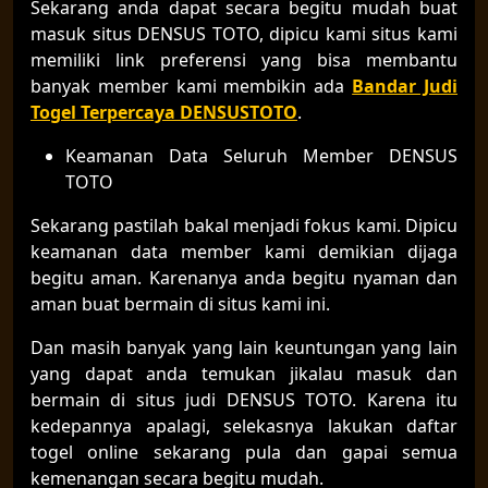
Sekarang anda dapat secara begitu mudah buat
masuk situs DENSUS TOTO, dipicu kami situs kami
memiliki link preferensi yang bisa membantu
banyak member kami membikin ada
Bandar Judi
Togel Terpercaya DENSUSTOTO
.
Keamanan Data Seluruh Member DENSUS
TOTO
Sekarang pastilah bakal menjadi fokus kami. Dipicu
keamanan data member kami demikian dijaga
begitu aman. Karenanya anda begitu nyaman dan
aman buat bermain di situs kami ini.
Dan masih banyak yang lain keuntungan yang lain
yang dapat anda temukan jikalau masuk dan
bermain di situs judi DENSUS TOTO. Karena itu
kedepannya apalagi, selekasnya lakukan daftar
togel online sekarang pula dan gapai semua
kemenangan secara begitu mudah.