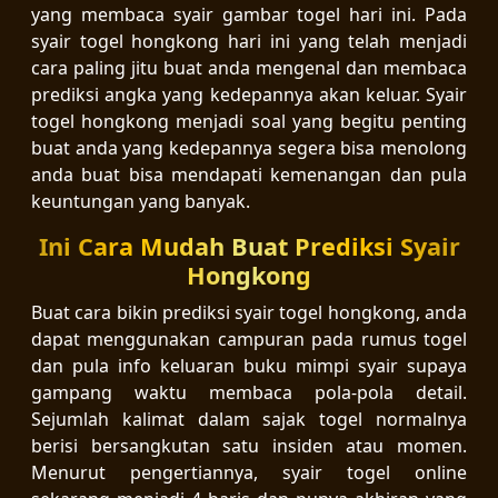
yang membaca syair gambar togel hari ini. Pada
syair togel hongkong hari ini yang telah menjadi
cara paling jitu buat anda mengenal dan membaca
prediksi angka yang kedepannya akan keluar. Syair
togel hongkong menjadi soal yang begitu penting
buat anda yang kedepannya segera bisa menolong
anda buat bisa mendapati kemenangan dan pula
keuntungan yang banyak.
Ini Cara Mudah Buat Prediksi Syair
Hongkong
Buat cara bikin prediksi syair togel hongkong, anda
dapat menggunakan campuran pada rumus togel
dan pula info keluaran buku mimpi syair supaya
gampang waktu membaca pola-pola detail.
Sejumlah kalimat dalam sajak togel normalnya
berisi bersangkutan satu insiden atau momen.
Menurut pengertiannya, syair togel online