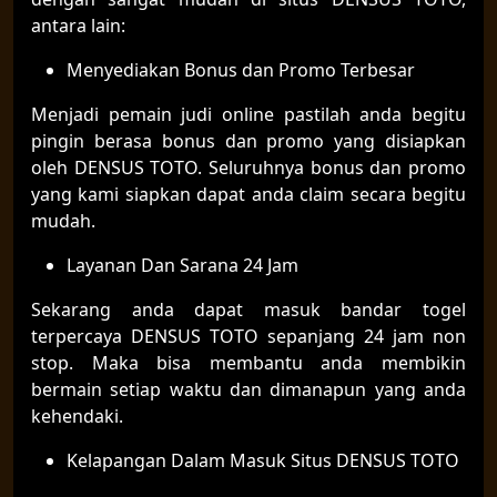
antara lain:
Menyediakan Bonus dan Promo Terbesar
Menjadi pemain judi online pastilah anda begitu
pingin berasa bonus dan promo yang disiapkan
oleh DENSUS TOTO. Seluruhnya bonus dan promo
yang kami siapkan dapat anda claim secara begitu
mudah.
Layanan Dan Sarana 24 Jam
Sekarang anda dapat masuk bandar togel
terpercaya DENSUS TOTO sepanjang 24 jam non
stop. Maka bisa membantu anda membikin
bermain setiap waktu dan dimanapun yang anda
kehendaki.
Kelapangan Dalam Masuk Situs DENSUS TOTO