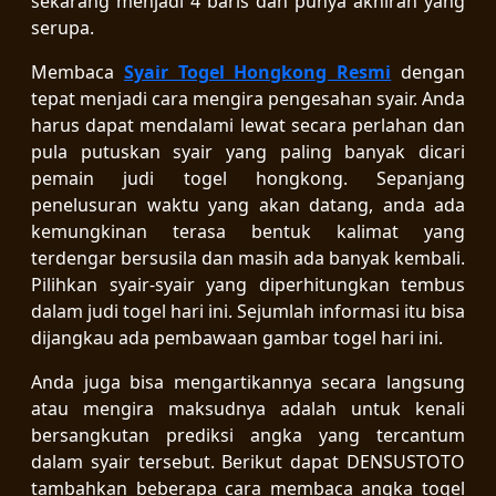
sekarang menjadi 4 baris dan punya akhiran yang
serupa.
Membaca
Syair Togel Hongkong Resmi
dengan
tepat menjadi cara mengira pengesahan syair. Anda
harus dapat mendalami lewat secara perlahan dan
pula putuskan syair yang paling banyak dicari
pemain judi togel hongkong. Sepanjang
penelusuran waktu yang akan datang, anda ada
kemungkinan terasa bentuk kalimat yang
terdengar bersusila dan masih ada banyak kembali.
Pilihkan syair-syair yang diperhitungkan tembus
dalam judi togel hari ini. Sejumlah informasi itu bisa
dijangkau ada pembawaan gambar togel hari ini.
Anda juga bisa mengartikannya secara langsung
atau mengira maksudnya adalah untuk kenali
bersangkutan prediksi angka yang tercantum
dalam syair tersebut. Berikut dapat DENSUSTOTO
tambahkan beberapa cara membaca angka togel