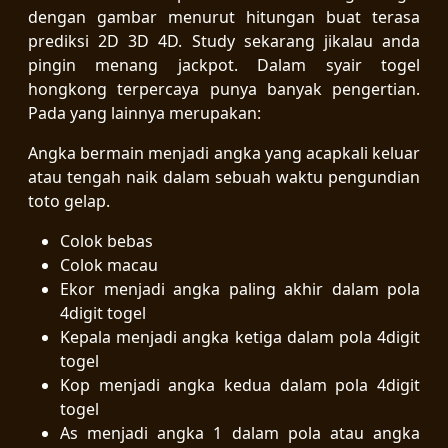
dengan gambar menurut hitungan buat terasa
prediksi 2D 3D 4D. Study sekarang jikalau anda
pingin menang jackpot. Dalam syair togel
hongkong terpercaya punya banyak pengertian.
Pada yang lainnya merupakan:
Angka bermain menjadi angka yang acapkali keluar
atau tengah naik dalam sebuah waktu pengundian
toto gelap.
Colok bebas
Colok macau
Ekor menjadi angka paling akhir dalam pola
4digit togel
Kepala menjadi angka ketiga dalam pola 4digit
togel
Kop menjadi angka kedua dalam pola 4digit
togel
As menjadi angka 1 dalam pola atau angka