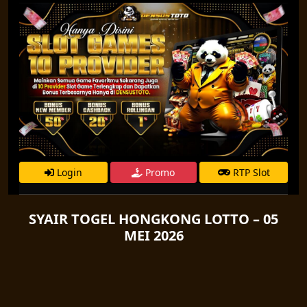
Login
Promo
RTP Slot
SYAIR TOGEL HONGKONG LOTTO – 05
MEI 2026