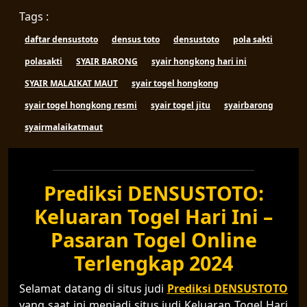
Tags :
daftar densustoto
densus toto
densustoto
pola sakti
polasakti
SYAIR BARONG
syair hongkong hari ini
SYAIR MALAIKAT MAUT
syair togel hongkong
syair togel hongkong resmi
syair togel jitu
syairbarong
syairmalaikatmaut
Prediksi DENSUSTOTO:
Keluaran Togel Hari Ini –
Pasaran Togel Online
Terlengkap 2024
Selamat datang di situs judi
Prediksi DENSUSTOTO
yang saat ini menjadi situs judi Keluaran Togel Hari