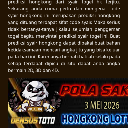
prediksi hongkong dari syair togel hk terjitu.
Sekarang anda cuma perlu dan mengenal code
syair hongkong ini merupakan prediksi hongkong
yang dituang terdapat sifat code syair. Maka serius
tidak bertanya-tanya jikalau sejumlah penggemar
togel begitu menyintai prediksi syair togel ini. Buat
prediksi syair hongkong dapat dipakai buat bahan
ketidaksamaan mencari angka jitu yang bisa keluar
pada hari ini. Karenanya berhati-hatilah selalu pada
setiap terdapat dipicu di situ dapat anda angka
bermain 2D, 3D dan 4D.