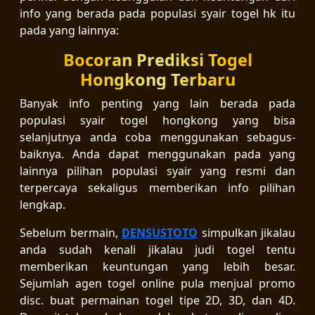
info yang berada pada populasi syair togel hk itu
pada yang lainnya:
Bocoran Prediksi Togel
Hongkong Terbaru
Banyak info penting yang lain berada pada
populasi syair togel hongkong yang bisa
selanjutnya anda coba menggunakan sebagus-
baiknya. Anda dapat menggunakan pada yang
lainnya pilihan populasi syair yang resmi dan
terpercaya sekaligus memberikan info pilihan
lengkap.
Sebelum bermain,
DENSUSTOTO
simpulkan jikalau
anda sudah kenali jikalau judi togel tentu
memberikan keuntungan yang lebih besar.
Sejumlah agen togel online pula menjual promo
disc. buat permainan togel tipe 2D, 3D, dan 4D.