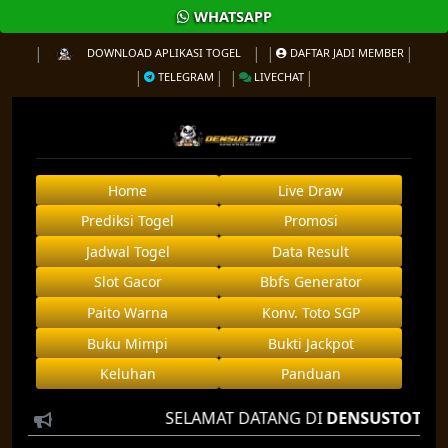
WHATSAPP
DOWNLOAD APLIKASI TOGEL
DAFTAR JADI MEMBER
TELEGRAM
LIVECHAT
Home
Live Draw
Prediksi Togel
Promosi
Jadwal Togel
Data Result
Slot Gacor
Bbfs Generator
Paito Warna
Konv. Toto SGP
Buku Mimpi
Bukti Jackpot
Keluhan
Panduan
SELAMAT DATANG DI
DENSUSTOTO
AGEN TOG