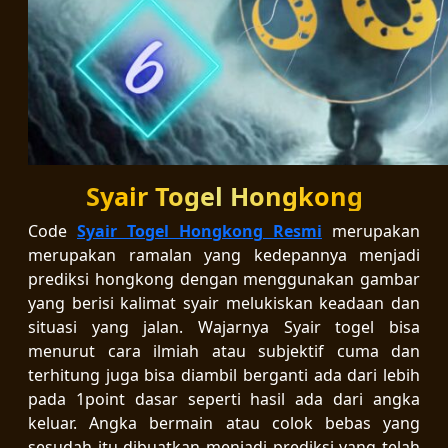
Syair Togel Hongkong
Code
Syair Togel Hongkong Resmi
merupakan
merupakan ramalan yang kedepannya menjadi
prediksi hongkong dengan menggunakan gambar
yang berisi kalimat syair melukiskan keadaan dan
situasi yang jalan. Wajarnya Syair togel bisa
menurut cara ilmiah atau subjektif cuma dan
terhitung juga bisa diambil berganti ada dari lebih
pada 1point dasar seperti hasil ada dari angka
keluar. Angka bermain atau colok bebas yang
sesudah itu dibuatkan menjadi prediksi yang telah