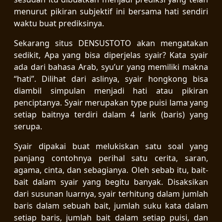
menurut pikiran subjektif ini bersama hati sendiri
waktu buat prediksinya.
Sekarang situs DENSUSTOTO akan mengatakan
sedikit, Apa yang bisa diperjelas syair? Kata syair
ada dari bahasa Arab, syu’ur yang memiliki makna
“hati”. Dilihat dari aslinya, syair hongkong bisa
diambil simpulan menjadi hati atau pikiran
penciptanya. Syair merupakan type puisi lama yang
setiap baitnya terdiri dalam 4 larik (baris) yang
serupa.
Syair dipakai buat melukiskan satu soal yang
panjang contohnya perihal satu cerita, saran,
agama, cinta, dan sebagianya. Oleh sebab itu, bait-
bait dalam syair yang begitu banyak. Disaksikan
dari susunan luarnya, syair terhitung dalam jumlah
baris dalam sebuah bait, jumlah suku kata dalam
setiap baris, jumlah bait dalam setiap puisi, dan