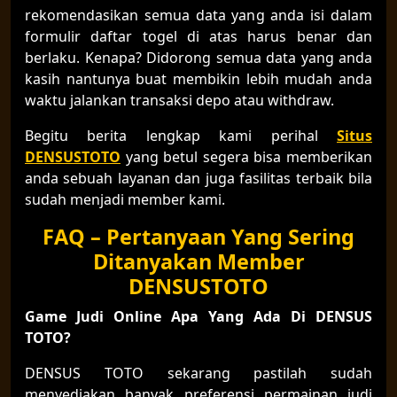
rekomendasikan semua data yang anda isi dalam
formulir daftar togel di atas harus benar dan
berlaku. Kenapa? Didorong semua data yang anda
kasih nantunya buat membikin lebih mudah anda
waktu jalankan transaksi depo atau withdraw.
Begitu berita lengkap kami perihal
Situs
DENSUSTOTO
yang betul segera bisa memberikan
anda sebuah layanan dan juga fasilitas terbaik bila
sudah menjadi member kami.
FAQ – Pertanyaan Yang Sering
Ditanyakan Member
DENSUSTOTO
Game Judi Online Apa Yang Ada Di DENSUS
TOTO?
DENSUS TOTO sekarang pastilah sudah
menyediakan banyak preferensi permainan judi