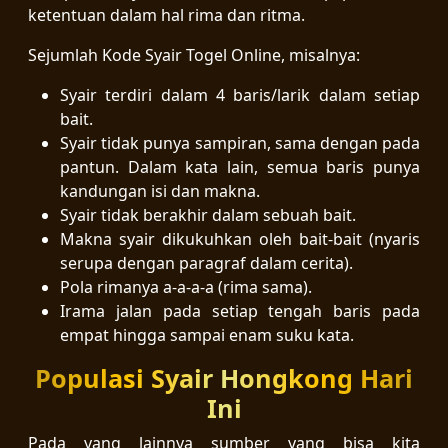
ketentuan dalam hal rima dan ritma.
Sejumlah Kode Syair Togel Online, misalnya:
Syair terdiri dalam 4 baris/larik dalam setiap
bait.
Syair tidak punya sampiran, sama dengan pada
pantun. Dalam kata lain, semua baris punya
kandungan isi dan makna.
Syair tidak berakhir dalam sebuah bait.
Makna syair dikukuhkan oleh bait-bait (nyaris
serupa dengan paragraf dalam cerita).
Pola rimanya a-a-a-a (rima sama).
Irama jalan pada setiap tengah baris pada
empat hingga sampai enam suku kata.
Populasi Syair Hongkong Hari
Ini
Pada yang lainnya sumber yang bisa kita