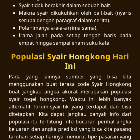
Syair tidak berakhir dalam sebuah bait.
Makna syair dikukuhkan oleh bait-bait (nyaris
serupa dengan paragraf dalam cerita).
Pola rimanya a-a-a-a (rima sama).
Irama jalan pada setiap tengah baris pada
empat hingga sampai enam suku kata.
Populasi Syair Hongkong Hari
Ini
Pada yang lainnya sumber yang bisa kita
menggunakan buat terasa code Syair Hongkong
buat jangkau angka akurat merupakan populasi
syair togel hongkong. Waktu ini lebih banyak
alternatif forum-syair-hk yang terdapat dan bisa
ditetapkan. Kita dapat jangkau banyak info dari
populasi itu terhitung info bocoran perihal angka
keluaran dan angka prediksi yang bisa kita pasang
taruhan setiap harinya menurut tipe pasaran yang