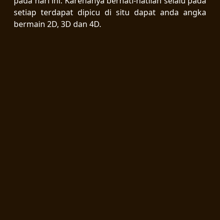
pada hari ini. Karenanya berhati-hatilah selalu pada
setiap terdapat dipicu di situ dapat anda angka
bermain 2D, 3D dan 4D.