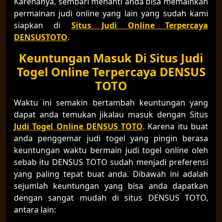
Karenanya, sembari menanti anda bisa memainkan
permainan judi online yang lain yang sudah kami
siapkan di
Situs Judi Online Terpercaya
DENSUSTOTO
.
Keuntungan Masuk Di Situs Judi
Togel Online Terpercaya DENSUS
TOTO
Waktu ini semakin bertambah keuntungan yang
dapat anda temukan jikalau masuk dengan Situs
Judi Togel Online DENSUS TOTO
. Karena itu buat
anda penggemar judi togel yang pingin berasa
keuntungan waktu bermain judi togel online oleh
sebab itu DENSUS TOTO sudah menjadi preferensi
yang paling tepat buat anda. Dibawah ini adalah
sejumlah keuntungan yang bisa anda dapatkan
dengan sangat mudah di situs DENSUS TOTO,
antara lain: