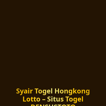
Syair Togel Hongkong
Lotto – Situs Togel