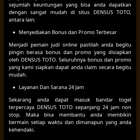
sejumlah keuntungan yang bisa anda dapatkan
dengan sangat mudah di situs DENSUS TOTO,
antara lain:
Menyediakan Bonus dan Promo Terbesar
Menjadi pemain judi online pastilah anda begitu
pingin berasa bonus dan promo yang disiapkan
oleh DENSUS TOTO. Seluruhnya bonus dan promo
yang kami siapkan dapat anda claim secara begitu
mudah.
Layanan Dan Sarana 24 Jam
Sekarang anda dapat masuk bandar togel
terpercaya DENSUS TOTO sepanjang 24 jam non
stop. Maka bisa membantu anda membikin
bermain setiap waktu dan dimanapun yang anda
kehendaki.