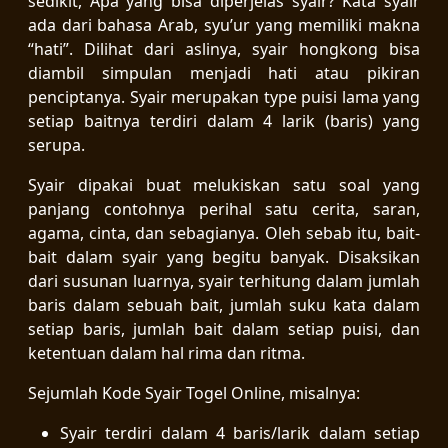
sedikit, Apa yang bisa diperjelas syair? Kata syair
ada dari bahasa Arab, syu’ur yang memiliki makna
“hati”. Dilihat dari aslinya, syair hongkong bisa
diambil simpulan menjadi hati atau pikiran
penciptanya. Syair merupakan type puisi lama yang
setiap baitnya terdiri dalam 4 larik (baris) yang
serupa.
Syair dipakai buat melukiskan satu soal yang
panjang contohnya perihal satu cerita, saran,
agama, cinta, dan sebagianya. Oleh sebab itu, bait-
bait dalam syair yang begitu banyak. Disaksikan
dari susunan luarnya, syair terhitung dalam jumlah
baris dalam sebuah bait, jumlah suku kata dalam
setiap baris, jumlah bait dalam setiap puisi, dan
ketentuan dalam hal rima dan ritma.
Sejumlah Kode Syair Togel Online, misalnya:
Syair terdiri dalam 4 baris/larik dalam setiap