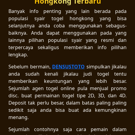
Hongkong Terbaru
Banyak info penting yang lain berada pada
populasi syair togel hongkong yang bisa
selanjutnya anda coba menggunakan sebagus-
baiknya. Anda dapat menggunakan pada yang
lainnya pilihan populasi syair yang resmi dan
terpercaya sekaligus memberikan info pilihan
lengkap.
Sebelum bermain,
DENSUSTOTO
simpulkan jikalau
anda sudah kenali jikalau judi togel tentu
memberikan keuntungan yang lebih besar.
Sejumlah agen togel online pula menjual promo
disc. buat permainan togel tipe 2D, 3D, dan 4D.
Deposit tak perlu besar, dalam batas paling paling
sedikit saja anda bisa buat ada kemungkinan
menang.
Sejumlah contohnya saja cara pemain dalam