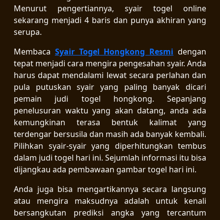
Menurut pengertiannya, syair togel online
sekarang menjadi 4 baris dan punya akhiran yang
serupa.
Membaca
Syair Togel Hongkong Resmi
dengan
tepat menjadi cara mengira pengesahan syair. Anda
harus dapat mendalami lewat secara perlahan dan
pula putuskan syair yang paling banyak dicari
pemain judi togel hongkong. Sepanjang
penelusuran waktu yang akan datang, anda ada
kemungkinan terasa bentuk kalimat yang
terdengar bersusila dan masih ada banyak kembali.
Pilihkan syair-syair yang diperhitungkan tembus
dalam judi togel hari ini. Sejumlah informasi itu bisa
dijangkau ada pembawaan gambar togel hari ini.
Anda juga bisa mengartikannya secara langsung
atau mengira maksudnya adalah untuk kenali
bersangkutan prediksi angka yang tercantum