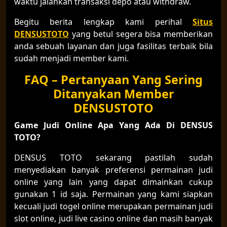
waktu jalankan transaksi depo atau withdraw.
Begitu berita lengkap kami perihal
Situs
DENSUSTOTO
yang betul segera bisa memberikan
anda sebuah layanan dan juga fasilitas terbaik bila
sudah menjadi member kami.
FAQ – Pertanyaan Yang Sering
Ditanyakan Member
DENSUSTOTO
Game Judi Online Apa Yang Ada Di DENSUS
TOTO?
DENSUS TOTO sekarang pastilah sudah
menyediakan banyak preferensi permainan judi
online yang lain yang dapat dimainkan cukup
gunakan 1 id saja. Permainan yang kami siapkan
kecuali judi togel online merupakan permainan judi
slot online, judi live casino online dan masih banyak