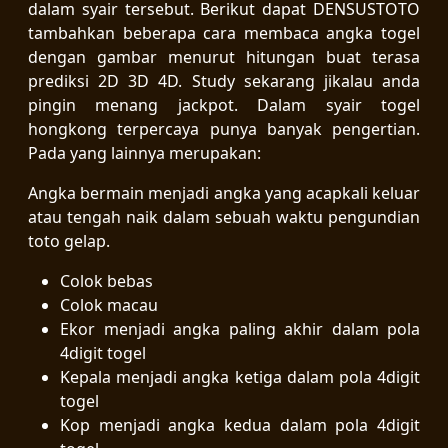
dalam syair tersebut. Berikut dapat DENSUSTOTO
tambahkan beberapa cara membaca angka togel
dengan gambar menurut hitungan buat terasa
prediksi 2D 3D 4D. Study sekarang jikalau anda
pingin menang jackpot. Dalam syair togel
hongkong terpercaya punya banyak pengertian.
Pada yang lainnya merupakan:
Angka bermain menjadi angka yang acapkali keluar
atau tengah naik dalam sebuah waktu pengundian
toto gelap.
Colok bebas
Colok macau
Ekor menjadi angka paling akhir dalam pola
4digit togel
Kepala menjadi angka ketiga dalam pola 4digit
togel
Kop menjadi angka kedua dalam pola 4digit