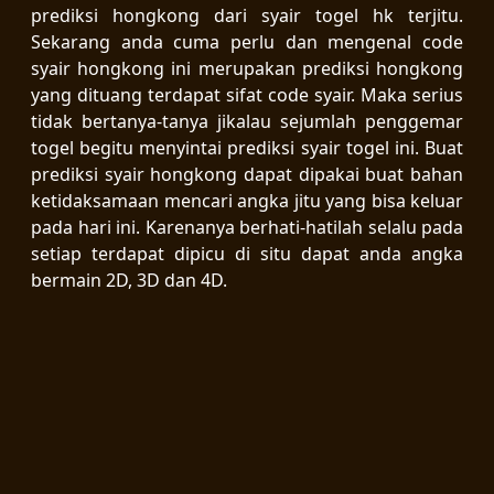
prediksi hongkong dari syair togel hk terjitu.
Sekarang anda cuma perlu dan mengenal code
syair hongkong ini merupakan prediksi hongkong
yang dituang terdapat sifat code syair. Maka serius
tidak bertanya-tanya jikalau sejumlah penggemar
togel begitu menyintai prediksi syair togel ini. Buat
prediksi syair hongkong dapat dipakai buat bahan
ketidaksamaan mencari angka jitu yang bisa keluar
pada hari ini. Karenanya berhati-hatilah selalu pada
setiap terdapat dipicu di situ dapat anda angka
bermain 2D, 3D dan 4D.