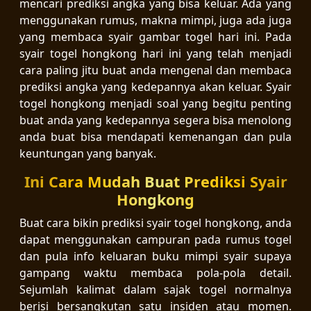
mencari prediksi angka yang bisa keluar. Ada yang
menggunakan rumus, makna mimpi, juga ada juga
yang membaca syair gambar togel hari ini. Pada
syair togel hongkong hari ini yang telah menjadi
cara paling jitu buat anda mengenal dan membaca
prediksi angka yang kedepannya akan keluar. Syair
togel hongkong menjadi soal yang begitu penting
buat anda yang kedepannya segera bisa menolong
anda buat bisa mendapati kemenangan dan pula
keuntungan yang banyak.
Ini Cara Mudah Buat Prediksi Syair
Hongkong
Buat cara bikin prediksi syair togel hongkong, anda
dapat menggunakan campuran pada rumus togel
dan pula info keluaran buku mimpi syair supaya
gampang waktu membaca pola-pola detail.
Sejumlah kalimat dalam sajak togel normalnya
berisi bersangkutan satu insiden atau momen.