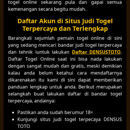
togel online sekarang pula dan gapai semua
kemenangan secara begitu mudah.
Daftar Akun di Situs Judi Togel
Terpercaya dan Terlengkap
Barangkali sejumlah pemain togel online di sini
yang sedang mencari bandar judi togel terpercaya
dan tehnik iuntuk lakukan
Daftar DENSUSTOTO
.
Daftar Togel Online saat ini bisa nada lakukan
dengan sangat mudah dan gratis, meski demikian
kalau anda belum ketahui cara mendaftarnya
dikarenakan itu kami di sini dapat memberikan
panduan lengkap untuk anda. Berikut merupakan
selangkah buat lakukan daftar di bandar togel
terpercaya, andainya:
Pastikan anda sudah berumur 18+
Kunjungi situs judi togel terpecaya DENSUS
TOTO