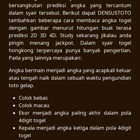
bersangkutan prediksi angka yang tercantum
dalam syair tersebut. Berikut dapat DENSUSTOTO
tambahkan beberapa cara membaca angka togel
dengan gambar menurut hitungan buat terasa
prediksi 2D 3D 4D. Study sekarang jikalau anda
pingin menang jackpot. Dalam syair togel
hongkong terpercaya punya banyak pengertian.
Pada yang lainnya merupakan:
Angka bermain menjadi angka yang acapkali keluar
atau tengah naik dalam sebuah waktu pengundian
toto gelap.
Colok bebas
Colok macau
Ekor menjadi angka paling akhir dalam pola
4digit togel
Kepala menjadi angka ketiga dalam pola 4digit
togel