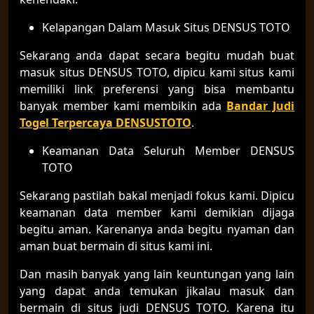
Kelapangan Dalam Masuk Situs DENSUS TOTO
Sekarang anda dapat secara begitu mudah buat
masuk situs DENSUS TOTO, dipicu kami situs kami
memiliki link preferensi yang bisa membantu
banyak member kami membikin ada
Bandar Judi
Togel Terpercaya DENSUSTOTO
.
Keamanan Data Seluruh Member DENSUS
TOTO
Sekarang pastilah bakal menjadi fokus kami. Dipicu
keamanan data member kami demikian dijaga
begitu aman. Karenanya anda begitu nyaman dan
aman buat bermain di situs kami ini.
Dan masih banyak yang lain keuntungan yang lain
yang dapat anda temukan jikalau masuk dan
bermain di situs judi DENSUS TOTO. Karena itu