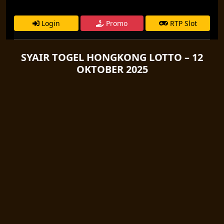
Login
Promo
RTP Slot
SYAIR TOGEL HONGKONG LOTTO – 12
OKTOBER 2025