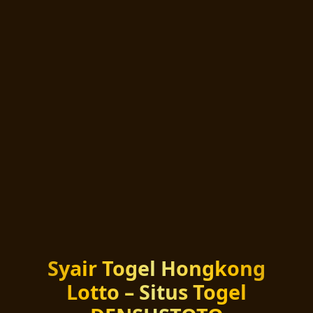
Syair Togel Hongkong
Lotto – Situs Togel