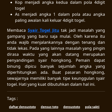
Kop menjadi angka kedua dalam pola 4digit
togel
As menjadi angka 1 dalam pola atau angka
paling awalan kali keluar 4digit togel.
Membaca
Syair Togel Jitu
tak jadi masalah yang
gampang yang baru saja mulai. Oleh karena itu
anda wajib menjalankannya dengan tenang dan
tidak lekas. Pada yang lainnya masalah yang pingin
dirasa waktu yang akan datang merupakan
penyandingan syair hongkong. Pemain dapat
binung dipicu banyak sejumlah angka yang
diperhitungkan ada. Buat pasaran hongkong,
sewajarnya memiliki banyak tipe keunggulan syair
togel. Hati yang kuat dibutuhkan dalam hal ini.
Tags :
daftar densustoto
densus toto
densustoto
pola sakti