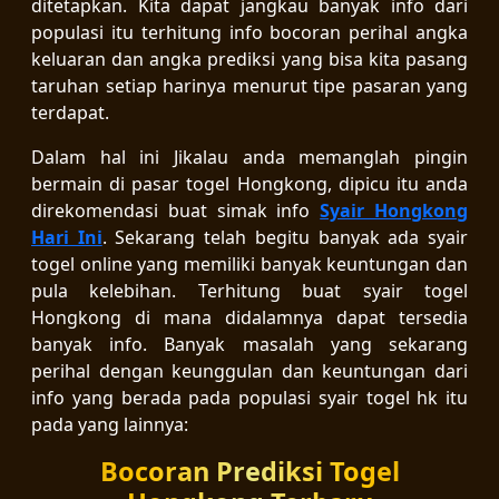
ditetapkan. Kita dapat jangkau banyak info dari
populasi itu terhitung info bocoran perihal angka
keluaran dan angka prediksi yang bisa kita pasang
taruhan setiap harinya menurut tipe pasaran yang
terdapat.
Dalam hal ini Jikalau anda memanglah pingin
bermain di pasar togel Hongkong, dipicu itu anda
direkomendasi buat simak info
Syair Hongkong
Hari Ini
. Sekarang telah begitu banyak ada syair
togel online yang memiliki banyak keuntungan dan
pula kelebihan. Terhitung buat syair togel
Hongkong di mana didalamnya dapat tersedia
banyak info. Banyak masalah yang sekarang
perihal dengan keunggulan dan keuntungan dari
info yang berada pada populasi syair togel hk itu
pada yang lainnya:
Bocoran Prediksi Togel