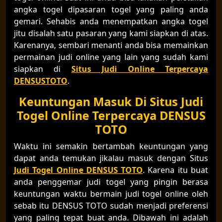
angka togel dipasaran togel yang paling anda
gemari. Sehabis anda menempatkan angka togel
jitu disalah satu pasaran yang kami siapkan di atas.
Karenanya, sembari menanti anda bisa memainkan
permainan judi online yang lain yang sudah kami
siapkan di
Situs Judi Online Terpercaya
DENSUSTOTO
.
Keuntungan Masuk Di Situs Judi
Togel Online Terpercaya DENSUS
TOTO
Waktu ini semakin bertambah keuntungan yang
dapat anda temukan jikalau masuk dengan Situs
Judi Togel Online DENSUS TOTO
. Karena itu buat
anda penggemar judi togel yang pingin berasa
keuntungan waktu bermain judi togel online oleh
sebab itu DENSUS TOTO sudah menjadi preferensi
yang paling tepat buat anda. Dibawah ini adalah