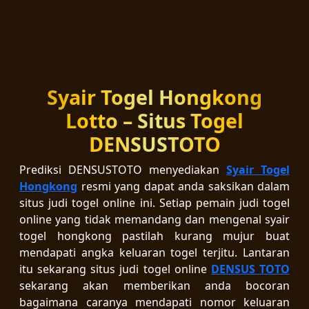
Syair Togel Hongkong
Lotto – Situs Togel
DENSUSTOTO
Prediksi DENSUSTOTO menyediakan
Syair Togel
Hongkong
resmi yang dapat anda saksikan dalam
situs judi togel online ini. Setiap pemain judi togel
online yang tidak memandang dan mengenal syair
togel hongkong pastilah kurang mujur buat
mendapati angka keluaran togel terjitu. Lantaran
itu sekarang situs judi togel online
DENSUS TOTO
sekarang akan memberikan anda bocoran
bagaimana caranya mendapati nomor keluaran