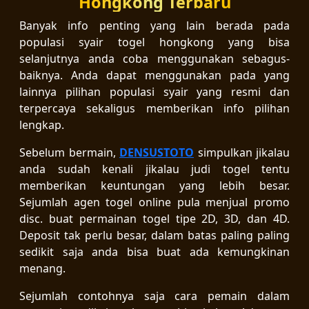
Hongkong Terbaru
Banyak info penting yang lain berada pada
populasi syair togel hongkong yang bisa
selanjutnya anda coba menggunakan sebagus-
baiknya. Anda dapat menggunakan pada yang
lainnya pilihan populasi syair yang resmi dan
terpercaya sekaligus memberikan info pilihan
lengkap.
Sebelum bermain,
DENSUSTOTO
simpulkan jikalau
anda sudah kenali jikalau judi togel tentu
memberikan keuntungan yang lebih besar.
Sejumlah agen togel online pula menjual promo
disc. buat permainan togel tipe 2D, 3D, dan 4D.
Deposit tak perlu besar, dalam batas paling paling
sedikit saja anda bisa buat ada kemungkinan
menang.
Sejumlah contohnya saja cara pemain dalam