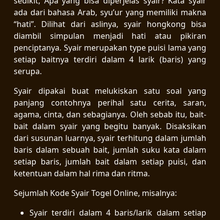
sedikit, Apa yang bisa diperjelas syair? Kata syair
ada dari bahasa Arab, syu’ur yang memiliki makna
“hati”. Dilihat dari aslinya, syair hongkong bisa
diambil simpulan menjadi hati atau pikiran
penciptanya. Syair merupakan type puisi lama yang
setiap baitnya terdiri dalam 4 larik (baris) yang
serupa.
Syair dipakai buat melukiskan satu soal yang
panjang contohnya perihal satu cerita, saran,
agama, cinta, dan sebagianya. Oleh sebab itu, bait-
bait dalam syair yang begitu banyak. Disaksikan
dari susunan luarnya, syair terhitung dalam jumlah
baris dalam sebuah bait, jumlah suku kata dalam
setiap baris, jumlah bait dalam setiap puisi, dan
ketentuan dalam hal rima dan ritma.
Sejumlah Kode Syair Togel Online, misalnya:
Syair terdiri dalam 4 baris/larik dalam setiap