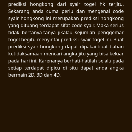
prediksi hongkong dari syair togel hk terjitu.
Sekarang anda cuma perlu dan mengenal code
syair hongkong ini merupakan prediksi hongkong
yang dituang terdapat sifat code syair. Maka serius
tidak bertanya-tanya jikalau sejumlah penggemar
togel begitu menyintai prediksi syair togel ini. Buat
prediksi syair hongkong dapat dipakai buat bahan
ketidaksamaan mencari angka jitu yang bisa keluar
pada hari ini. Karenanya berhati-hatilah selalu pada
setiap terdapat dipicu di situ dapat anda angka
bermain 2D, 3D dan 4D.