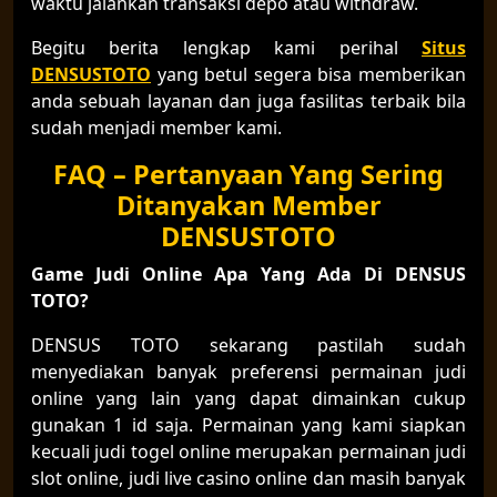
waktu jalankan transaksi depo atau withdraw.
Begitu berita lengkap kami perihal
Situs
DENSUSTOTO
yang betul segera bisa memberikan
anda sebuah layanan dan juga fasilitas terbaik bila
sudah menjadi member kami.
FAQ – Pertanyaan Yang Sering
Ditanyakan Member
DENSUSTOTO
Game Judi Online Apa Yang Ada Di DENSUS
TOTO?
DENSUS TOTO sekarang pastilah sudah
menyediakan banyak preferensi permainan judi
online yang lain yang dapat dimainkan cukup
gunakan 1 id saja. Permainan yang kami siapkan
kecuali judi togel online merupakan permainan judi
slot online, judi live casino online dan masih banyak