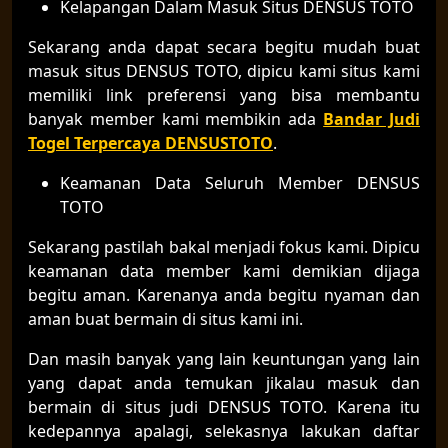
Kelapangan Dalam Masuk Situs DENSUS TOTO
Sekarang anda dapat secara begitu mudah buat
masuk situs DENSUS TOTO, dipicu kami situs kami
memiliki link preferensi yang bisa membantu
banyak member kami membikin ada
Bandar Judi
Togel Terpercaya DENSUSTOTO
.
Keamanan Data Seluruh Member DENSUS
TOTO
Sekarang pastilah bakal menjadi fokus kami. Dipicu
keamanan data member kami demikian dijaga
begitu aman. Karenanya anda begitu nyaman dan
aman buat bermain di situs kami ini.
Dan masih banyak yang lain keuntungan yang lain
yang dapat anda temukan jikalau masuk dan
bermain di situs judi DENSUS TOTO. Karena itu
kedepannya apalagi, selekasnya lakukan daftar