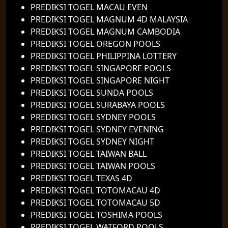
PREDIKSI TOGEL MACAU EVEN
PREDIKSI TOGEL MAGNUM 4D MALAYSIA
PREDIKSI TOGEL MAGNUM CAMBODIA
PREDIKSI TOGEL OREGON POOLS
PREDIKSI TOGEL PHILIPPINA LOTTERY
PREDIKSI TOGEL SINGAPORE POOLS
PREDIKSI TOGEL SINGAPORE NIGHT
PREDIKSI TOGEL SUNDA POOLS
PREDIKSI TOGEL SURABAYA POOLS
PREDIKSI TOGEL SYDNEY POOLS
PREDIKSI TOGEL SYDNEY EVENING
PREDIKSI TOGEL SYDNEY NIGHT
PREDIKSI TOGEL TAIWAN BALL
PREDIKSI TOGEL TAIWAN POOLS
PREDIKSI TOGEL TEXAS 4D
PREDIKSI TOGEL TOTOMACAU 4D
PREDIKSI TOGEL TOTOMACAU 5D
PREDIKSI TOGEL TOSHIMA POOLS
PREDIKSI TOGEL WATFORD POOLS