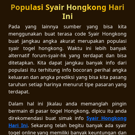
Populasi Syair Hongkong Hari
Ini
Pada yang lainnya sumber yang bisa kita
menggunakan buat terasa code Syair Hongkong
buat jangkau angka akurat merupakan populasi
syair togel hongkong. Waktu ini lebih banyak
alternatif forum-syair-hk yang terdapat dan bisa
ditetapkan. Kita dapat jangkau banyak info dari
populasi itu terhitung info bocoran perihal angka
keluaran dan angka prediksi yang bisa kita pasang
taruhan setiap harinya menurut tipe pasaran yang
terdapat.
Dalam hal ini Jikalau anda memanglah pingin
bermain di pasar togel Hongkong, dipicu itu anda
direkomendasi buat simak info
Syair Hongkong
Hari Ini
. Sekarang telah begitu banyak ada syair
togel online yang memiliki banyak keuntungan dan