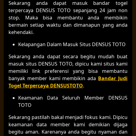
Sekarang anda dapat masuk bandar togel
terpercaya DENSUS TOTO sepanjang 24 jam non
stop. Maka bisa membantu anda membikin
bermain setiap waktu dan dimanapun yang anda
kehendaki.
Kelapangan Dalam Masuk Situs DENSUS TOTO
Sekarang anda dapat secara begitu mudah buat
masuk situs DENSUS TOTO, dipicu kami situs kami
memiliki link preferensi yang bisa membantu
banyak member kami membikin ada
Bandar Judi
Togel Terpercaya DENSUSTOTO
.
Keamanan Data Seluruh Member DENSUS
TOTO
Sekarang pastilah bakal menjadi fokus kami. Dipicu
keamanan data member kami demikian dijaga
begitu aman. Karenanya anda begitu nyaman dan