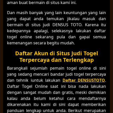
aman buat bermain di situs kami ini.
Dan masih banyak yang lain keuntungan yang lain
yang dapat anda temukan jikalau masuk dan
bermain di situs judi DENSUS TOTO. Karena itu
kedepannya apalagi, selekasnya lakukan daftar
togel online sekarang pula dan gapai semua
kemenangan secara begitu mudah.
Daftar Akun di Situs Judi Togel
Terpercaya dan Terlengkap
Barangkali sejumlah pemain togel online di sini
yang sedang mencari bandar judi togel terpercaya
dan tehnik iuntuk lakukan
Daftar DENSUSTOTO
.
Daftar Togel Online saat ini bisa nada lakukan
dengan sangat mudah dan gratis, meski demikian
kalau anda belum ketahui cara mendaftarnya
dikarenakan itu kami di sini dapat memberikan
panduan lengkap untuk anda. Berikut merupakan