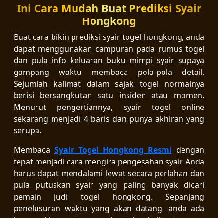
Ini Cara Mudah Buat Prediksi Syair
Hongkong
Buat cara bikin prediksi syair togel hongkong, anda
dapat menggunakan campuran pada rumus togel
dan pula info keluaran buku mimpi syair supaya
gampang waktu membaca pola-pola detail.
Sejumlah kalimat dalam sajak togel normalnya
berisi bersangkutan satu insiden atau momen.
Menurut pengertiannya, syair togel online
sekarang menjadi 4 baris dan punya akhiran yang
serupa.
Membaca
Syair Togel Hongkong Resmi
dengan
tepat menjadi cara mengira pengesahan syair. Anda
harus dapat mendalami lewat secara perlahan dan
pula putuskan syair yang paling banyak dicari
pemain judi togel hongkong. Sepanjang
penelusuran waktu yang akan datang, anda ada