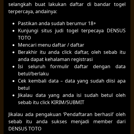
selangkah buat lakukan daftar di bandar togel
terpercaya, andainya:
Pastikan anda sudah berumur 18+
Kunjungi situs judi togel terpecaya DENSUS
TOTO
Mencari menu daftar / daftar
Berakhir itu anda click daftar, oleh sebab itu
anda dapat kehalaman registrasi
Isi seluruh formulir daftar dengan data
betul/berlaku
Cek kembali data – data yang sudah diisi apa
betul
Jikalau data yang anda isi sudah betul oleh
sebab itu click KIRIM/SUBMIT
Jikalau ada pengakuan ‘Pendaftaran berhasil’ oleh
sebab itu anda sukses menjadi member dari
DENSUS TOTO