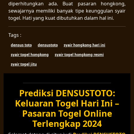
diperhitungkan ada. Buat pasaran hongkong,
sewajarnya memiliki banyak tipe keunggulan syair
togel. Hati yang kuat dibutuhkan dalam hal ini.
Tags :
densus toto
densustoto
syair hongkong hari ini
syair togel hongkong
syair togel hongkong resmi
syair togel jitu
Prediksi DENSUSTOTO:
Keluaran Togel Hari Ini –
Pasaran Togel Online
Terlengkap 2024