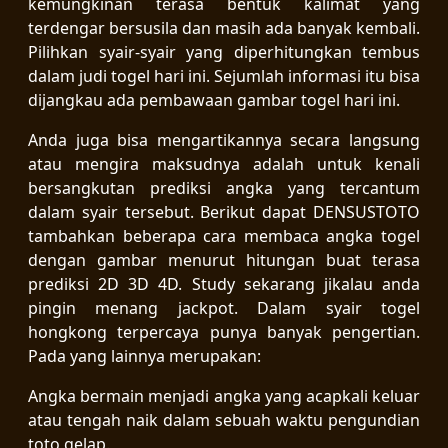
kemungkinan terasa bentuk kalimat yang
terdengar bersusila dan masih ada banyak kembali.
Pilihkan syair-syair yang diperhitungkan tembus
dalam judi togel hari ini. Sejumlah informasi itu bisa
dijangkau ada pembawaan gambar togel hari ini.
Anda juga bisa mengartikannya secara langsung
atau mengira maksudnya adalah untuk kenali
bersangkutan prediksi angka yang tercantum
dalam syair tersebut. Berikut dapat DENSUSTOTO
tambahkan beberapa cara membaca angka togel
dengan gambar menurut hitungan buat terasa
prediksi 2D 3D 4D. Study sekarang jikalau anda
pingin menang jackpot. Dalam syair togel
hongkong terpercaya punya banyak pengertian.
Pada yang lainnya merupakan:
Angka bermain menjadi angka yang acapkali keluar
atau tengah naik dalam sebuah waktu pengundian
toto gelap.