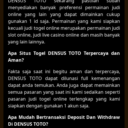
DENSUS TOTO sekarang pastilah sudah
menyediakan banyak preferensi permainan judi
online yang lain yang dapat dimainkan cukup
gunakan 1 id saja. Permainan yang kami siapkan
kecuali judi togel online merupakan permainan judi
slot online, judi live casino online dan masih banyak
yang lain lainnya.
Apa Situs Togel DENSUS TOTO Terpercaya dan
Aman?
Fakta saja saat ini begitu aman dan terpercaya,
DENSUS TOTO dapat dilunasi full kemenangan
dapat anda temukan. Anda juga dapat memainkan
semua pasaran yang saat ini kami sedaikan seperti
pasaran judi togel online terlengkap yang kami
siapkan dengan gunakan 1 akun saja.
Apa Mudah
Bert
ransaksi Deposit Dan Withdraw
Di DENSUS TOTO?