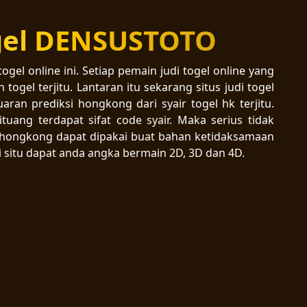
ogel DENSUSTOTO
gel online ini. Setiap pemain judi togel online yang
el terjitu. Lantaran itu sekarang situs judi togel
n prediksi hongkong dari syair togel hk terjitu.
ang terdapat sifat code syair. Maka serius tidak
air hongkong dapat dipakai buat bahan ketidaksamaan
 di situ dapat anda angka bermain 2D, 3D dan 4D.