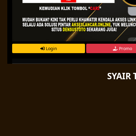
Login
Promo
SYAIR