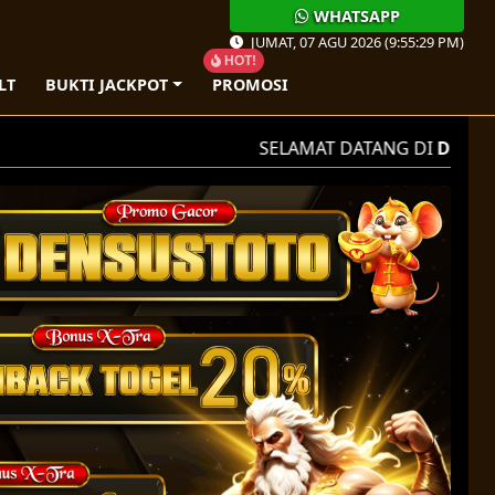
WHATSAPP
JUMAT, 07 AGU 2026 (
9:55:30 PM
)
LT
BUKTI JACKPOT
PROMOSI
SELAMAT DATANG DI
DENSUSTO