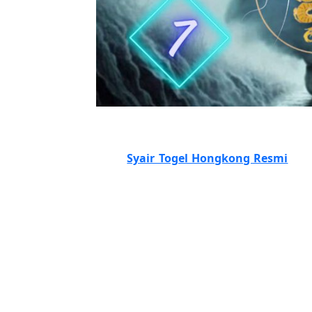
Code
Syair Togel Hongkong Resmi
mer
gambar yang berisi kalimat syair meluki
cuma dan terhitung juga bisa diambil b
colok bebas yang sesudah itu dibuatka
prediksinya.
Sekarang situs DENSUSTOTO akan mengatak
makna “hati”. Dilihat dari aslinya, syai
lama yang setiap baitnya terdiri dalam 4 l