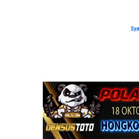
Prediksi DENSUSTOTO menyediakan
Sya
judi togel online yang tidak memandan
terjitu. Lantaran itu sekarang situs j
mendapati nomor keluaran prediksi hong
merupakan prediksi hongkong yang ditua
begitu menyintai prediksi syair togel in
keluar pada hari ini. Karenanya berhati-