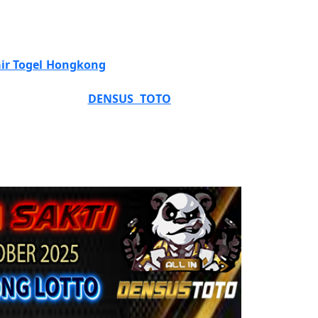
DENSUSTOTO
ir Togel Hongkong
resmi yang dapat anda saksikan dalam s
g dan mengenal syair togel hongkong pastilah kurang muj
udi togel online
DENSUS TOTO
sekarang akan memberik
kong dari syair togel hk terjitu. Sekarang anda cuma per
ng terdapat sifat code syair. Maka serius tidak bertanya
i. Buat prediksi syair hongkong dapat dipakai buat bahan k
hatilah selalu pada setiap terdapat dipicu di situ dapat and