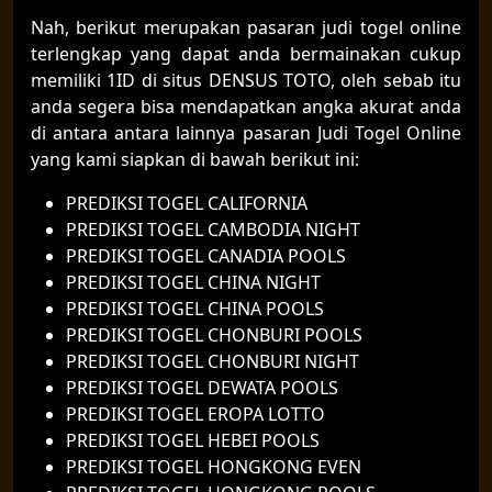
Nah, berikut merupakan pasaran judi togel online
terlengkap yang dapat anda bermainakan cukup
memiliki 1ID di situs DENSUS TOTO, oleh sebab itu
anda segera bisa mendapatkan angka akurat anda
di antara antara lainnya pasaran Judi Togel Online
yang kami siapkan di bawah berikut ini:
PREDIKSI TOGEL CALIFORNIA
PREDIKSI TOGEL CAMBODIA NIGHT
PREDIKSI TOGEL CANADIA POOLS
PREDIKSI TOGEL CHINA NIGHT
PREDIKSI TOGEL CHINA POOLS
PREDIKSI TOGEL CHONBURI POOLS
PREDIKSI TOGEL CHONBURI NIGHT
PREDIKSI TOGEL DEWATA POOLS
PREDIKSI TOGEL EROPA LOTTO
PREDIKSI TOGEL HEBEI POOLS
PREDIKSI TOGEL HONGKONG EVEN