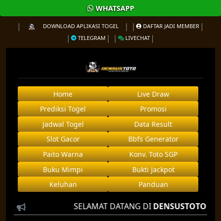
WHATSAPP
DOWNLOAD APLIKASI TOGEL
DAFTAR JADI MEMBER
TELEGRAM
LIVECHAT
Home
Live Draw
Prediksi Togel
Promosi
Jadwal Togel
Data Result
Slot Gacor
Bbfs Generator
Paito Warna
Konv. Toto SGP
Buku Mimpi
Bukti Jackpot
Keluhan
Panduan
SELAMAT DATANG DI
DENSUSTOTO
AGEN TO