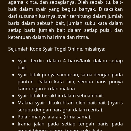
agama, cinta, dan sebagianya. Oleh sebab itu, bait-
bait dalam syair yang begitu banyak. Disaksikan
dari susunan luarnya, syair terhitung dalam jumlah
baris dalam sebuah bait, jumlah suku kata dalam
setiap baris, jumlah bait dalam setiap puisi, dan
ketentuan dalam hal rima dan ritma.
Sejumlah Kode Syair Togel Online, misalnya:
Syair terdiri dalam 4 baris/larik dalam setiap
bait.
Syair tidak punya sampiran, sama dengan pada
pantun. Dalam kata lain, semua baris punya
kandungan isi dan makna.
Syair tidak berakhir dalam sebuah bait.
Makna syair dikukuhkan oleh bait-bait (nyaris
serupa dengan paragraf dalam cerita).
Pola rimanya a-a-a-a (rima sama).
Irama jalan pada setiap tengah baris pada
empat hingga sampai enam suku kata.