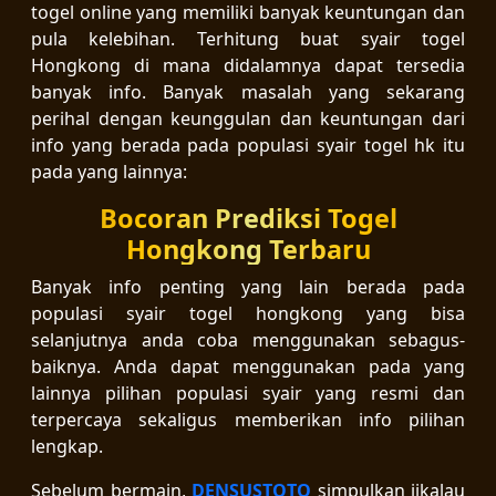
togel online yang memiliki banyak keuntungan dan
pula kelebihan. Terhitung buat syair togel
Hongkong di mana didalamnya dapat tersedia
banyak info. Banyak masalah yang sekarang
perihal dengan keunggulan dan keuntungan dari
info yang berada pada populasi syair togel hk itu
pada yang lainnya:
Bocoran Prediksi Togel
Hongkong Terbaru
Banyak info penting yang lain berada pada
populasi syair togel hongkong yang bisa
selanjutnya anda coba menggunakan sebagus-
baiknya. Anda dapat menggunakan pada yang
lainnya pilihan populasi syair yang resmi dan
terpercaya sekaligus memberikan info pilihan
lengkap.
Sebelum bermain,
DENSUSTOTO
simpulkan jikalau