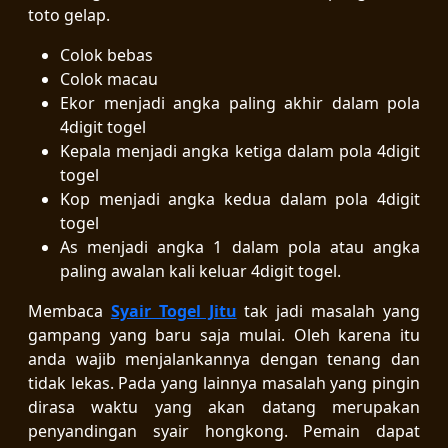
toto gelap.
Colok bebas
Colok macau
Ekor menjadi angka paling akhir dalam pola
4digit togel
Kepala menjadi angka ketiga dalam pola 4digit
togel
Kop menjadi angka kedua dalam pola 4digit
togel
As menjadi angka 1 dalam pola atau angka
paling awalan kali keluar 4digit togel.
Membaca
Syair Togel Jitu
tak jadi masalah yang
gampang yang baru saja mulai. Oleh karena itu
anda wajib menjalankannya dengan tenang dan
tidak lekas. Pada yang lainnya masalah yang pingin
dirasa waktu yang akan datang merupakan
penyandingan syair hongkong. Pemain dapat