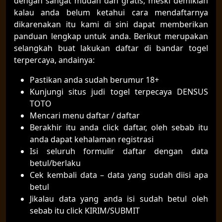
dengan sangat mudah dan gratis, meski demikian
kalau anda belum ketahui cara mendaftarnya
dikarenakan itu kami di sini dapat memberikan
panduan lengkap untuk anda. Berikut merupakan
selangkah buat lakukan daftar di bandar togel
terpercaya, andainya:
Pastikan anda sudah berumur 18+
Kunjungi situs judi togel terpecaya DENSUS
TOTO
Mencari menu daftar / daftar
Berakhir itu anda click daftar, oleh sebab itu
anda dapat kehalaman registrasi
Isi seluruh formulir daftar dengan data
betul/berlaku
Cek kembali data – data yang sudah diisi apa
betul
Jikalau data yang anda isi sudah betul oleh
sebab itu click KIRIM/SUBMIT