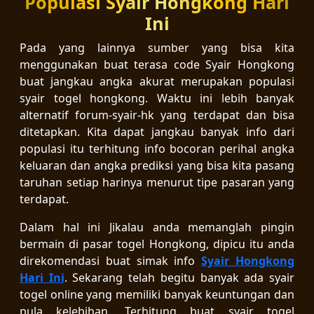
Populasi Syair Hongkong Hari
Ini
Pada yang lainnya sumber yang bisa kita
menggunakan buat terasa code Syair Hongkong
buat jangkau angka akurat merupakan populasi
syair togel hongkong. Waktu ini lebih banyak
alternatif forum-syair-hk yang terdapat dan bisa
ditetapkan. Kita dapat jangkau banyak info dari
populasi itu terhitung info bocoran perihal angka
keluaran dan angka prediksi yang bisa kita pasang
taruhan setiap harinya menurut tipe pasaran yang
terdapat.
Dalam hal ini Jikalau anda memanglah pingin
bermain di pasar togel Hongkong, dipicu itu anda
direkomendasi buat simak info
Syair Hongkong
Hari Ini
. Sekarang telah begitu banyak ada syair
togel online yang memiliki banyak keuntungan dan
pula kelebihan. Terhitung buat syair togel