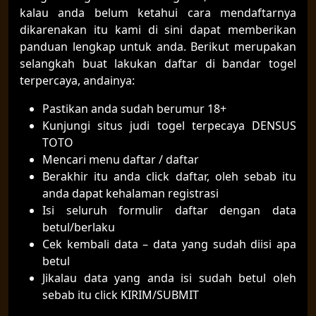
kalau anda belum ketahui cara mendaftarnya
dikarenakan itu kami di sini dapat memberikan
panduan lengkap untuk anda. Berikut merupakan
selangkah buat lakukan daftar di bandar togel
terpercaya, andainya:
Pastikan anda sudah berumur 18+
Kunjungi situs judi togel terpecaya DENSUS
TOTO
Mencari menu daftar / daftar
Berakhir itu anda click daftar, oleh sebab itu
anda dapat kehalaman registrasi
Isi seluruh formulir daftar dengan data
betul/berlaku
Cek kembali data – data yang sudah diisi apa
betul
Jikalau data yang anda isi sudah betul oleh
sebab itu click KIRIM/SUBMIT