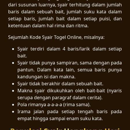
dari susunan luarnya, syair terhitung dalam jumlah
baris dalam sebuah bait, jumlah suku kata dalam
setiap baris, jumlah bait dalam setiap puisi, dan
ketentuan dalam hal rima dan ritma.
Sejumlah Kode Syair Togel Online, misalnya:
Syair terdiri dalam 4 baris/larik dalam setiap
bait.
Syair tidak punya sampiran, sama dengan pada
pantun. Dalam kata lain, semua baris punya
kandungan isi dan makna.
Syair tidak berakhir dalam sebuah bait.
Makna syair dikukuhkan oleh bait-bait (nyaris
serupa dengan paragraf dalam cerita).
Pola rimanya a-a-a-a (rima sama).
Irama jalan pada setiap tengah baris pada
empat hingga sampai enam suku kata.