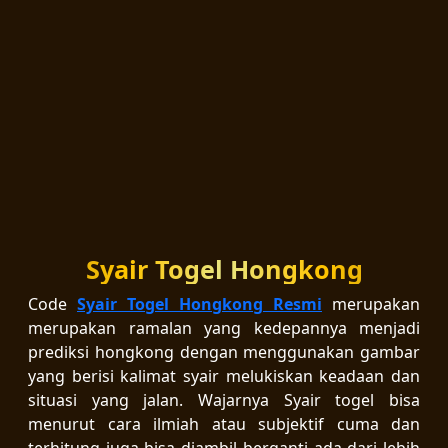
Syair Togel Hongkong
Code
Syair Togel Hongkong Resmi
merupakan
merupakan ramalan yang kedepannya menjadi
prediksi hongkong dengan menggunakan gambar
yang berisi kalimat syair melukiskan keadaan dan
situasi yang jalan. Wajarnya Syair togel bisa
menurut cara ilmiah atau subjektif cuma dan
terhitung juga bisa diambil berganti ada dari lebih