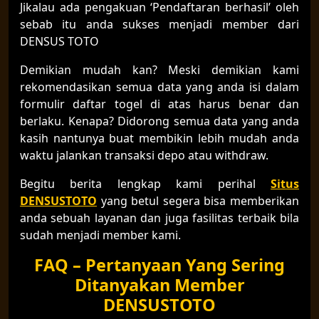
Jikalau ada pengakuan ‘Pendaftaran berhasil’ oleh
sebab itu anda sukses menjadi member dari
DENSUS TOTO
Demikian mudah kan? Meski demikian kami
rekomendasikan semua data yang anda isi dalam
formulir daftar togel di atas harus benar dan
berlaku. Kenapa? Didorong semua data yang anda
kasih nantunya buat membikin lebih mudah anda
waktu jalankan transaksi depo atau withdraw.
Begitu berita lengkap kami perihal
Situs
DENSUSTOTO
yang betul segera bisa memberikan
anda sebuah layanan dan juga fasilitas terbaik bila
sudah menjadi member kami.
FAQ – Pertanyaan Yang Sering
Ditanyakan Member
DENSUSTOTO