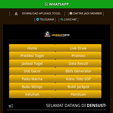
WHATSAPP
DOWNLOAD APLIKASI TOGEL
DAFTAR JADI MEMBER
TELEGRAM
LIVECHAT
Home
Live Draw
Prediksi Togel
Promosi
Jadwal Togel
Data Result
Slot Gacor
Bbfs Generator
Paito Warna
Konv. Toto SGP
Buku Mimpi
Bukti Jackpot
Keluhan
Panduan
SELAMAT DATANG DI
DENSUSTOTO
AGE