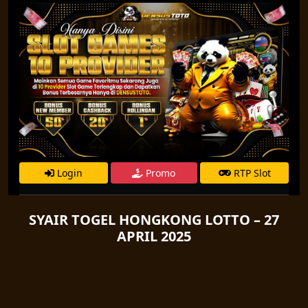
Login
Promo
RTP Slot
SYAIR TOGEL HONGKONG LOTTO – 27
APRIL 2025