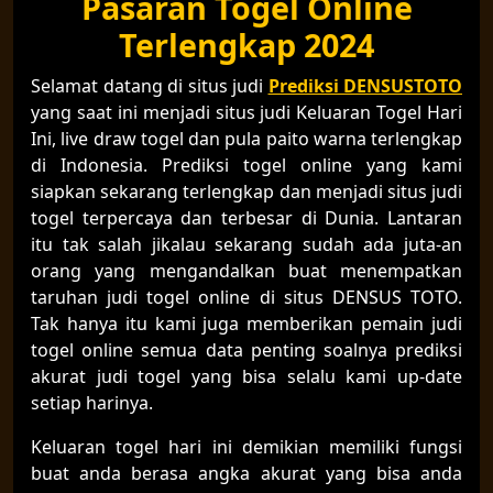
Pasaran Togel Online
Terlengkap 2024
Selamat datang di situs judi
Prediksi DENSUSTOTO
yang saat ini menjadi situs judi Keluaran Togel Hari
Ini, live draw togel dan pula paito warna terlengkap
di Indonesia. Prediksi togel online yang kami
siapkan sekarang terlengkap dan menjadi situs judi
togel terpercaya dan terbesar di Dunia. Lantaran
itu tak salah jikalau sekarang sudah ada juta-an
orang yang mengandalkan buat menempatkan
taruhan judi togel online di situs DENSUS TOTO.
Tak hanya itu kami juga memberikan pemain judi
togel online semua data penting soalnya prediksi
akurat judi togel yang bisa selalu kami up-date
setiap harinya.
Keluaran togel hari ini demikian memiliki fungsi
buat anda berasa angka akurat yang bisa anda