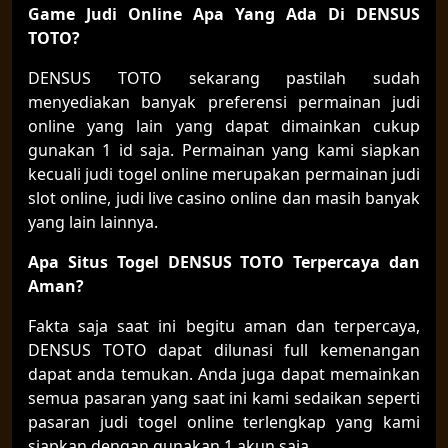
Game Judi Online Apa Yang Ada Di DENSUS
TOTO?
DENSUS TOTO sekarang pastilah sudah
menyediakan banyak preferensi permainan judi
online yang lain yang dapat dimainkan cukup
gunakan 1 id saja. Permainan yang kami siapkan
kecuali judi togel online merupakan permainan judi
slot online, judi live casino online dan masih banyak
yang lain lainnya.
Apa Situs Togel DENSUS TOTO Terpercaya dan
Aman?
Fakta saja saat ini begitu aman dan terpercaya,
DENSUS TOTO dapat dilunasi full kemenangan
dapat anda temukan. Anda juga dapat memainkan
semua pasaran yang saat ini kami sedaikan seperti
pasaran judi togel online terlengkap yang kami
siapkan dengan gunakan 1 akun saja.