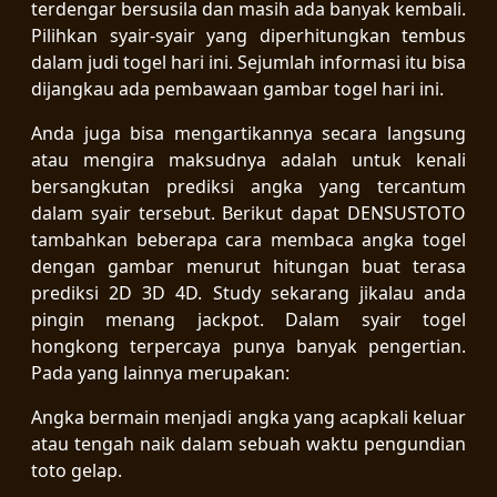
terdengar bersusila dan masih ada banyak kembali.
Pilihkan syair-syair yang diperhitungkan tembus
dalam judi togel hari ini. Sejumlah informasi itu bisa
dijangkau ada pembawaan gambar togel hari ini.
Anda juga bisa mengartikannya secara langsung
atau mengira maksudnya adalah untuk kenali
bersangkutan prediksi angka yang tercantum
dalam syair tersebut. Berikut dapat DENSUSTOTO
tambahkan beberapa cara membaca angka togel
dengan gambar menurut hitungan buat terasa
prediksi 2D 3D 4D. Study sekarang jikalau anda
pingin menang jackpot. Dalam syair togel
hongkong terpercaya punya banyak pengertian.
Pada yang lainnya merupakan:
Angka bermain menjadi angka yang acapkali keluar
atau tengah naik dalam sebuah waktu pengundian
toto gelap.