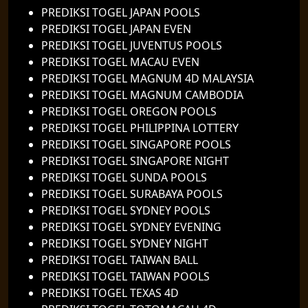
PREDIKSI TOGEL JAPAN POOLS
PREDIKSI TOGEL JAPAN EVEN
PREDIKSI TOGEL JUVENTUS POOLS
PREDIKSI TOGEL MACAU EVEN
PREDIKSI TOGEL MAGNUM 4D MALAYSIA
PREDIKSI TOGEL MAGNUM CAMBODIA
PREDIKSI TOGEL OREGON POOLS
PREDIKSI TOGEL PHILIPPINA LOTTERY
PREDIKSI TOGEL SINGAPORE POOLS
PREDIKSI TOGEL SINGAPORE NIGHT
PREDIKSI TOGEL SUNDA POOLS
PREDIKSI TOGEL SURABAYA POOLS
PREDIKSI TOGEL SYDNEY POOLS
PREDIKSI TOGEL SYDNEY EVENING
PREDIKSI TOGEL SYDNEY NIGHT
PREDIKSI TOGEL TAIWAN BALL
PREDIKSI TOGEL TAIWAN POOLS
PREDIKSI TOGEL TEXAS 4D