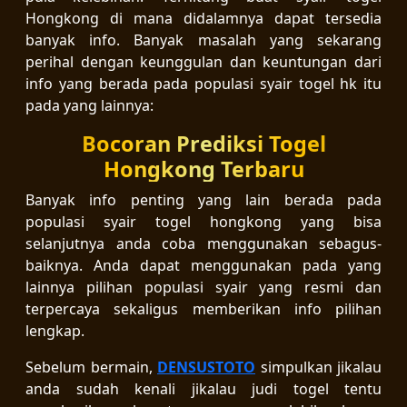
Hongkong di mana didalamnya dapat tersedia
banyak info. Banyak masalah yang sekarang
perihal dengan keunggulan dan keuntungan dari
info yang berada pada populasi syair togel hk itu
pada yang lainnya:
Bocoran Prediksi Togel
Hongkong Terbaru
Banyak info penting yang lain berada pada
populasi syair togel hongkong yang bisa
selanjutnya anda coba menggunakan sebagus-
baiknya. Anda dapat menggunakan pada yang
lainnya pilihan populasi syair yang resmi dan
terpercaya sekaligus memberikan info pilihan
lengkap.
Sebelum bermain,
DENSUSTOTO
simpulkan jikalau
anda sudah kenali jikalau judi togel tentu