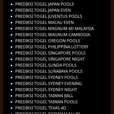
PREDIKSI TOGEL JAPAN POOLS
PREDIKSI TOGEL JAPAN EVEN
PREDIKSI TOGEL JUVENTUS POOLS
PREDIKSI TOGEL MACAU EVEN
PREDIKSI TOGEL MAGNUM 4D MALAYSIA
PREDIKSI TOGEL MAGNUM CAMBODIA
PREDIKSI TOGEL OREGON POOLS
PREDIKSI TOGEL PHILIPPINA LOTTERY
PREDIKSI TOGEL SINGAPORE POOLS
PREDIKSI TOGEL SINGAPORE NIGHT
PREDIKSI TOGEL SUNDA POOLS
PREDIKSI TOGEL SURABAYA POOLS
PREDIKSI TOGEL SYDNEY POOLS
PREDIKSI TOGEL SYDNEY EVENING
PREDIKSI TOGEL SYDNEY NIGHT
PREDIKSI TOGEL TAIWAN BALL
PREDIKSI TOGEL TAIWAN POOLS
PREDIKSI TOGEL TEXAS 4D
PREDIKSI TOGEL TOTOMACAU 4D