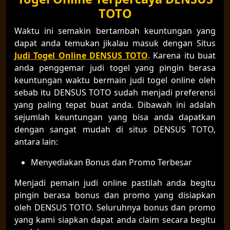
TOTO
Waktu ini semakin bertambah keuntungan yang
dapat anda temukan jikalau masuk dengan Situs
Judi Togel Online DENSUS TOTO
. Karena itu buat
anda penggemar judi togel yang pingin berasa
keuntungan waktu bermain judi togel online oleh
sebab itu DENSUS TOTO sudah menjadi preferensi
yang paling tepat buat anda. Dibawah ini adalah
sejumlah keuntungan yang bisa anda dapatkan
dengan sangat mudah di situs DENSUS TOTO,
antara lain:
Menyediakan Bonus dan Promo Terbesar
Menjadi pemain judi online pastilah anda begitu
pingin berasa bonus dan promo yang disiapkan
oleh DENSUS TOTO. Seluruhnya bonus dan promo
yang kami siapkan dapat anda claim secara begitu