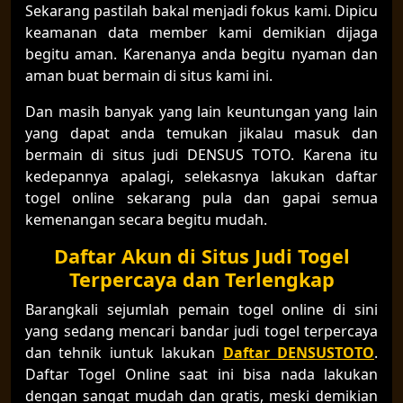
Sekarang pastilah bakal menjadi fokus kami. Dipicu
keamanan data member kami demikian dijaga
begitu aman. Karenanya anda begitu nyaman dan
aman buat bermain di situs kami ini.
Dan masih banyak yang lain keuntungan yang lain
yang dapat anda temukan jikalau masuk dan
bermain di situs judi DENSUS TOTO. Karena itu
kedepannya apalagi, selekasnya lakukan daftar
togel online sekarang pula dan gapai semua
kemenangan secara begitu mudah.
Daftar Akun di Situs Judi Togel
Terpercaya dan Terlengkap
Barangkali sejumlah pemain togel online di sini
yang sedang mencari bandar judi togel terpercaya
dan tehnik iuntuk lakukan
Daftar DENSUSTOTO
.
Daftar Togel Online saat ini bisa nada lakukan
dengan sangat mudah dan gratis, meski demikian