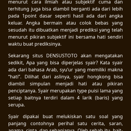
menurut cara ilmiah atau subjektif cuma dan
terhitung juga bisa diambil berganti ada dari lebih
pada 1point dasar seperti hasil ada dari angka
keluar. Angka bermain atau colok bebas yang
sesudah itu dibuatkan menjadi prediksi yang telah
menurut pikiran subjektif ini bersama hati sendiri
waktu buat prediksinya.
Sekarang situs DENSUSTOTO akan mengatakan
sedikit, Apa yang bisa diperjelas syair? Kata syair
ada dari bahasa Arab, syu’ur yang memiliki makna
“hati”. Dilihat dari aslinya, syair hongkong bisa
diambil simpulan menjadi hati atau pikiran
penciptanya. Syair merupakan type puisi lama yang
setiap baitnya terdiri dalam 4 larik (baris) yang
serupa.
Syair dipakai buat melukiskan satu soal yang
panjang contohnya perihal satu cerita, saran,
agama, cinta, dan sebagianya. Oleh sebab itu, bait-