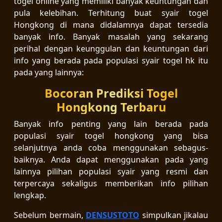
togel online yang memiliki banyak keuntungan dan
pula kelebihan. Terhitung buat syair togel
Hongkong di mana didalamnya dapat tersedia
banyak info. Banyak masalah yang sekarang
perihal dengan keunggulan dan keuntungan dari
info yang berada pada populasi syair togel hk itu
pada yang lainnya:
Bocoran Prediksi Togel
Hongkong Terbaru
Banyak info penting yang lain berada pada
populasi syair togel hongkong yang bisa
selanjutnya anda coba menggunakan sebagus-
baiknya. Anda dapat menggunakan pada yang
lainnya pilihan populasi syair yang resmi dan
terpercaya sekaligus memberikan info pilihan
lengkap.
Sebelum bermain,
DENSUSTOTO
simpulkan jikalau