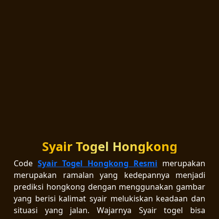
Syair Togel Hongkong
Code
Syair Togel Hongkong Resmi
merupakan
merupakan ramalan yang kedepannya menjadi
prediksi hongkong dengan menggunakan gambar
yang berisi kalimat syair melukiskan keadaan dan
situasi yang jalan. Wajarnya Syair togel bisa