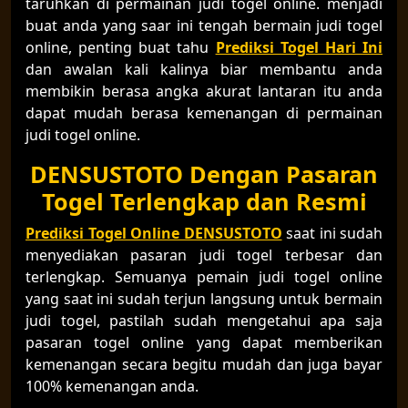
taruhkan di permainan judi togel online. menjadi
buat anda yang saar ini tengah bermain judi togel
online, penting buat tahu
Prediksi Togel Hari Ini
dan awalan kali kalinya biar membantu anda
membikin berasa angka akurat lantaran itu anda
dapat mudah berasa kemenangan di permainan
judi togel online.
DENSUSTOTO Dengan Pasaran
Togel Terlengkap dan Resmi
Prediksi Togel Online DENSUSTOTO
saat ini sudah
menyediakan pasaran judi togel terbesar dan
terlengkap. Semuanya pemain judi togel online
yang saat ini sudah terjun langsung untuk bermain
judi togel, pastilah sudah mengetahui apa saja
pasaran togel online yang dapat memberikan
kemenangan secara begitu mudah dan juga bayar
100% kemenangan anda.