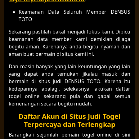
Keamanan Data Seluruh Member DENSUS
TOTO
Sekarang pastilah bakal menjadi fokus kami. Dipicu
keamanan data member kami demikian dijaga
begitu aman. Karenanya anda begitu nyaman dan
aman buat bermain di situs kami ini.
Dan masih banyak yang lain keuntungan yang lain
yang dapat anda temukan jikalau masuk dan
bermain di situs judi DENSUS TOTO. Karena itu
kedepannya apalagi, selekasnya lakukan daftar
togel online sekarang pula dan gapai semua
kemenangan secara begitu mudah.
Daftar Akun di Situs Judi Togel
Terpercaya dan Terlengkap
Barangkali sejumlah pemain togel online di sini