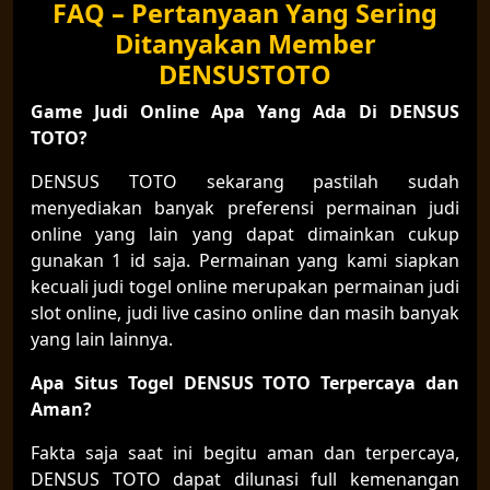
FAQ – Pertanyaan Yang Sering
Ditanyakan Member
DENSUSTOTO
Game Judi Online Apa Yang Ada Di DENSUS
TOTO?
DENSUS TOTO sekarang pastilah sudah
menyediakan banyak preferensi permainan judi
online yang lain yang dapat dimainkan cukup
gunakan 1 id saja. Permainan yang kami siapkan
kecuali judi togel online merupakan permainan judi
slot online, judi live casino online dan masih banyak
yang lain lainnya.
Apa Situs Togel DENSUS TOTO Terpercaya dan
Aman?
Fakta saja saat ini begitu aman dan terpercaya,
DENSUS TOTO dapat dilunasi full kemenangan