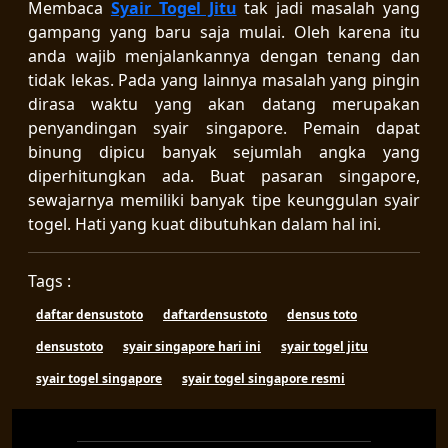
Membaca
Syair Togel Jitu
tak jadi masalah yang
gampang yang baru saja mulai. Oleh karena itu
anda wajib menjalankannya dengan tenang dan
tidak lekas. Pada yang lainnya masalah yang pingin
dirasa waktu yang akan datang merupakan
penyandingan syair singapore. Pemain dapat
binung dipicu banyak sejumlah angka yang
diperhitungkan ada. Buat pasaran singapore,
sewajarnya memiliki banyak tipe keunggulan syair
togel. Hati yang kuat dibutuhkan dalam hal ini.
Tags :
daftar densustoto
daftardensustoto
densus toto
densustoto
syair singapore hari ini
syair togel jitu
syair togel singapore
syair togel singapore resmi