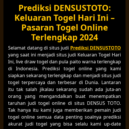
Prediksi DENSUSTOTO:
Keluaran Togel Hari Ini –
Pasaran Togel Online
Terlengkap 2024
Selamat datang di situs judi
Prediksi DENSUSTOTO
yang saat ini menjadi situs judi Keluaran Togel Hari
Ini, live draw togel dan pula paito warna terlengkap
di Indonesia. Prediksi togel online yang kami
siapkan sekarang terlengkap dan menjadi situs judi
togel terpercaya dan terbesar di Dunia. Lantaran
itu tak salah jikalau sekarang sudah ada juta-an
orang yang mengandalkan buat menempatkan
taruhan judi togel online di situs DENSUS TOTO.
Tak hanya itu kami juga memberikan pemain judi
togel online semua data penting soalnya prediksi
akurat judi togel yang bisa selalu kami up-date