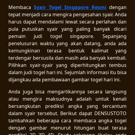
Membaca
Syair Togel Singapore Resmi
dengan
tepat menjadi cara mengira pengesahan syair. Anda
harus dapat mendalami lewat secara perlahan dan
pula putuskan syair yang paling banyak dicari
pemain judi togel singapore. Sepanjang
penelusuran waktu yang akan datang, anda ada
kemungkinan terasa bentuk kalimat yang
terdengar bersusila dan masih ada banyak kembali.
Pilihkan syair-syair yang diperhitungkan tembus
dalam judi togel hari ini. Sejumlah informasi itu bisa
dijangkau ada pembawaan gambar togel hari ini.
Anda juga bisa mengartikannya secara langsung
atau mengira maksudnya adalah untuk kenali
bersangkutan prediksi angka yang tercantum
dalam syair tersebut. Berikut dapat DENSUSTOTO
tambahkan beberapa cara membaca angka togel
dengan gambar menurut hitungan buat terasa
prediksi 2D 3D 4D. Study sekarang jikalau anda