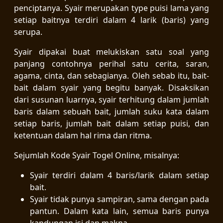
penciptanya. Syair merupakan type puisi lama yang
setiap baitnya terdiri dalam 4 larik (baris) yang
serupa.
Syair dipakai buat melukiskan satu soal yang
panjang contohnya perihal satu cerita, saran,
agama, cinta, dan sebagianya. Oleh sebab itu, bait-
bait dalam syair yang begitu banyak. Disaksikan
dari susunan luarnya, syair terhitung dalam jumlah
baris dalam sebuah bait, jumlah suku kata dalam
setiap baris, jumlah bait dalam setiap puisi, dan
ketentuan dalam hal rima dan ritma.
Sejumlah Kode Syair Togel Online, misalnya:
Syair terdiri dalam 4 baris/larik dalam setiap
bait.
Syair tidak punya sampiran, sama dengan pada
pantun. Dalam kata lain, semua baris punya
kandungan isi dan makna.