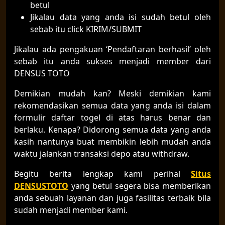
betul
Jikalau data yang anda isi sudah betul oleh
sebab itu click KIRIM/SUBMIT
Jikalau ada pengakuan ‘Pendaftaran berhasil’ oleh
sebab itu anda sukses menjadi member dari
DENSUS TOTO
Demikian mudah kan? Meski demikian kami
rekomendasikan semua data yang anda isi dalam
formulir daftar togel di atas harus benar dan
berlaku. Kenapa? Didorong semua data yang anda
kasih nantunya buat membikin lebih mudah anda
waktu jalankan transaksi depo atau withdraw.
Begitu berita lengkap kami perihal
Situs
DENSUSTOTO
yang betul segera bisa memberikan
anda sebuah layanan dan juga fasilitas terbaik bila
sudah menjadi member kami.