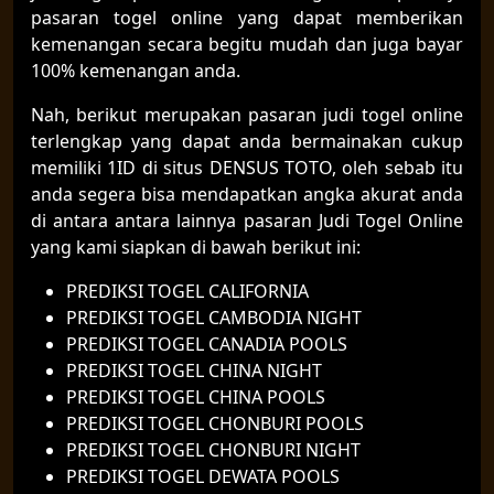
pasaran togel online yang dapat memberikan
kemenangan secara begitu mudah dan juga bayar
100% kemenangan anda.
Nah, berikut merupakan pasaran judi togel online
terlengkap yang dapat anda bermainakan cukup
memiliki 1ID di situs DENSUS TOTO, oleh sebab itu
anda segera bisa mendapatkan angka akurat anda
di antara antara lainnya pasaran Judi Togel Online
yang kami siapkan di bawah berikut ini:
PREDIKSI TOGEL CALIFORNIA
PREDIKSI TOGEL CAMBODIA NIGHT
PREDIKSI TOGEL CANADIA POOLS
PREDIKSI TOGEL CHINA NIGHT
PREDIKSI TOGEL CHINA POOLS
PREDIKSI TOGEL CHONBURI POOLS
PREDIKSI TOGEL CHONBURI NIGHT
PREDIKSI TOGEL DEWATA POOLS