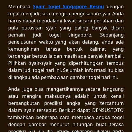
Membaca
Syair Togel Singapore Resmi
dengan
tepat menjadi cara mengira pengesahan syair. Anda
harus dapat mendalami lewat secara perlahan dan
pula putuskan syair yang paling banyak dicari
pemain judi togel singapore. Sepanjang
penelusuran waktu yang akan datang, anda ada
kemungkinan terasa bentuk kalimat yang
terdengar bersusila dan masih ada banyak kembali.
Pilihkan syair-syair yang diperhitungkan tembus
dalam judi togel hari ini. Sejumlah informasi itu bisa
dijangkau ada pembawaan gambar togel hari ini.
Anda juga bisa mengartikannya secara langsung
atau mengira maksudnya adalah untuk kenali
bersangkutan prediksi angka yang tercantum
dalam syair tersebut. Berikut dapat DENSUSTOTO
tambahkan beberapa cara membaca angka togel
dengan gambar menurut hitungan buat terasa
prediksi 2D 3D 4D. Study sekarang jikalau anda