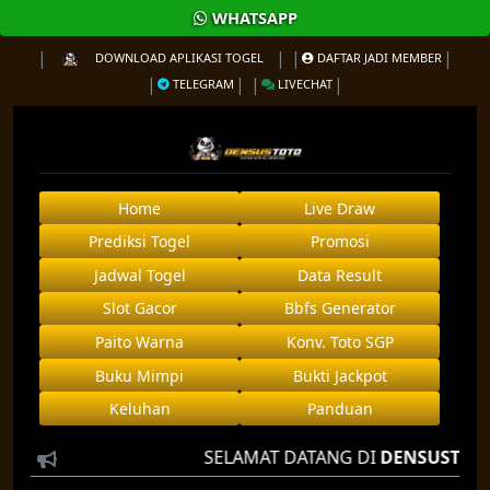
WHATSAPP
DOWNLOAD APLIKASI TOGEL
DAFTAR JADI MEMBER
TELEGRAM
LIVECHAT
Home
Live Draw
Prediksi Togel
Promosi
Jadwal Togel
Data Result
Slot Gacor
Bbfs Generator
Paito Warna
Konv. Toto SGP
Buku Mimpi
Bukti Jackpot
Keluhan
Panduan
SELAMAT DATANG DI
DENSUSTOTO
AGE