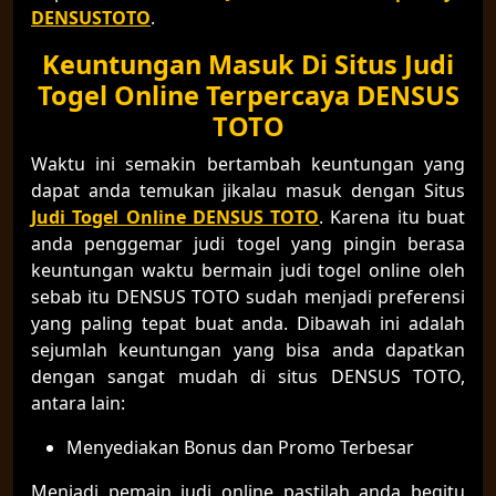
DENSUSTOTO
.
Keuntungan Masuk Di Situs Judi
Togel Online Terpercaya DENSUS
TOTO
Waktu ini semakin bertambah keuntungan yang
dapat anda temukan jikalau masuk dengan Situs
Judi Togel Online DENSUS TOTO
. Karena itu buat
anda penggemar judi togel yang pingin berasa
keuntungan waktu bermain judi togel online oleh
sebab itu DENSUS TOTO sudah menjadi preferensi
yang paling tepat buat anda. Dibawah ini adalah
sejumlah keuntungan yang bisa anda dapatkan
dengan sangat mudah di situs DENSUS TOTO,
antara lain:
Menyediakan Bonus dan Promo Terbesar
Menjadi pemain judi online pastilah anda begitu