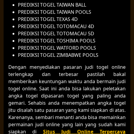
PREDIKSI TOGEL TAIWAN BALL
PREDIKSI TOGEL TAIWAN POOLS
PREDIKSI TOGEL TEXAS 4D
PREDIKSI TOGEL TOTOMACAU 4D
PREDIKSI TOGEL TOTOMACAU 5D
PREDIKSI TOGEL TOSHIMA POOLS
PREDIKSI TOGEL WATFORD POOLS
PREDIKSI TOGEL ZIMBABWE POOLS
Dengan menyediakan pasaran judi togel online
terlengkap dan terbesar pastilah bakal
memberikan keuntungan waktu anda bermain judi
togel online. Saat ini anda bisa lakukan peletakan
angka togel dipasaran togel yang paling anda
gemari. Sehabis anda menempatkan angka togel
jitu disalah satu pasaran yang kami siapkan di atas.
Karenanya, sembari menanti anda bisa memainkan
permainan judi online yang lain yang sudah kami
siapkan di
Situs Judi Online Terpercaya