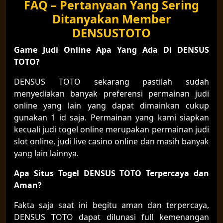
FAQ – Pertanyaan Yang Sering
Ditanyakan Member
DENSUSTOTO
Game Judi Online Apa Yang Ada Di DENSUS
TOTO?
DENSUS TOTO sekarang pastilah sudah
menyediakan banyak preferensi permainan judi
online yang lain yang dapat dimainkan cukup
gunakan 1 id saja. Permainan yang kami siapkan
kecuali judi togel online merupakan permainan judi
slot online, judi live casino online dan masih banyak
yang lain lainnya.
Apa Situs Togel DENSUS TOTO Terpercaya dan
Aman?
Fakta saja saat ini begitu aman dan terpercaya,
DENSUS TOTO dapat dilunasi full kemenangan