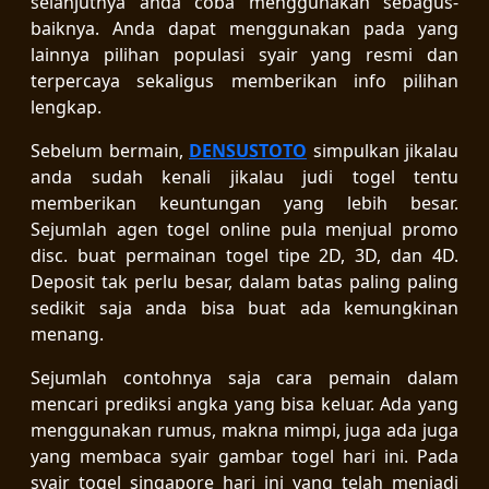
selanjutnya anda coba menggunakan sebagus-
baiknya. Anda dapat menggunakan pada yang
lainnya pilihan populasi syair yang resmi dan
terpercaya sekaligus memberikan info pilihan
lengkap.
Sebelum bermain,
DENSUSTOTO
simpulkan jikalau
anda sudah kenali jikalau judi togel tentu
memberikan keuntungan yang lebih besar.
Sejumlah agen togel online pula menjual promo
disc. buat permainan togel tipe 2D, 3D, dan 4D.
Deposit tak perlu besar, dalam batas paling paling
sedikit saja anda bisa buat ada kemungkinan
menang.
Sejumlah contohnya saja cara pemain dalam
mencari prediksi angka yang bisa keluar. Ada yang
menggunakan rumus, makna mimpi, juga ada juga
yang membaca syair gambar togel hari ini. Pada
syair togel singapore hari ini yang telah menjadi