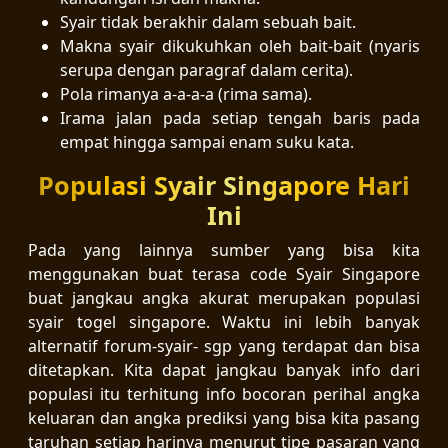
Syair tidak berakhir dalam sebuah bait.
Makna syair dikukuhkan oleh bait-bait (nyaris
serupa dengan paragraf dalam cerita).
Pola rimanya a-a-a-a (rima sama).
Irama jalan pada setiap tengah baris pada
empat hingga sampai enam suku kata.
Populasi Syair Singapore Hari
Ini
Pada yang lainnya sumber yang bisa kita
menggunakan buat terasa code Syair Singapore
buat jangkau angka akurat merupakan populasi
syair togel singapore. Waktu ini lebih banyak
alternatif forum-syair- sgp yang terdapat dan bisa
ditetapkan. Kita dapat jangkau banyak info dari
populasi itu terhitung info bocoran perihal angka
keluaran dan angka prediksi yang bisa kita pasang
taruhan setiap harinya menurut tipe pasaran yang