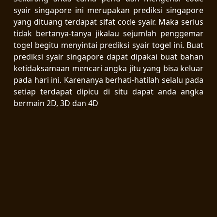
syair singapore ini merupakan prediksi singapore
yang dituang terdapat sifat code syair. Maka serius
tidak bertanya-tanya jikalau sejumlah penggemar
togel begitu menyintai prediksi syair togel ini. Buat
prediksi syair singapore dapat dipakai buat bahan
ketidaksamaan mencari angka jitu yang bisa keluar
pada hari ini. Karenanya berhati-hatilah selalu pada
setiap terdapat dipicu di situ dapat anda angka
bermain 2D, 3D dan 4D