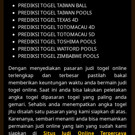
PREDIKSI TOGEL TAIWAN BALL
PREDIKSI TOGEL TAIWAN POOLS
PREDIKSI TOGEL TEXAS 4D
PREDIKSI TOGEL TOTOMACAU 4D
PREDIKSI TOGEL TOTOMACAU 5D
PREDIKSI TOGEL TOSHIMA POOLS
PREDIKSI TOGEL WATFORD POOLS
PREDIKSI TOGEL ZIMBABWE POOLS
Dengan menyediakan pasaran judi togel online
terlengkap dan terbesar pastilah bakal
memberikan keuntungan waktu anda bermain judi
togel online. Saat ini anda bisa lakukan peletakan
angka togel dipasaran togel yang paling anda
gemari. Sehabis anda menempatkan angka togel
jitu disalah satu pasaran yang kami siapkan di atas.
Karenanya, sembari menanti anda bisa memainkan
permainan judi online yang lain yang sudah kami
siapkan di
Situs Judi Online Terpercaya