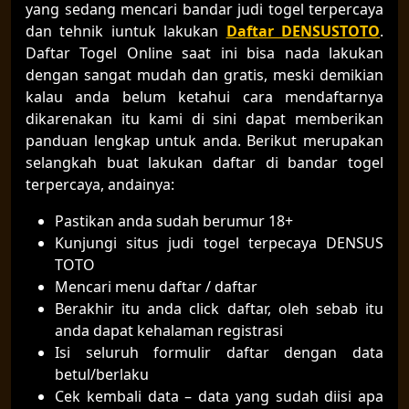
yang sedang mencari bandar judi togel terpercaya
dan tehnik iuntuk lakukan
Daftar DENSUSTOTO
.
Daftar Togel Online saat ini bisa nada lakukan
dengan sangat mudah dan gratis, meski demikian
kalau anda belum ketahui cara mendaftarnya
dikarenakan itu kami di sini dapat memberikan
panduan lengkap untuk anda. Berikut merupakan
selangkah buat lakukan daftar di bandar togel
terpercaya, andainya:
Pastikan anda sudah berumur 18+
Kunjungi situs judi togel terpecaya DENSUS
TOTO
Mencari menu daftar / daftar
Berakhir itu anda click daftar, oleh sebab itu
anda dapat kehalaman registrasi
Isi seluruh formulir daftar dengan data
betul/berlaku
Cek kembali data – data yang sudah diisi apa