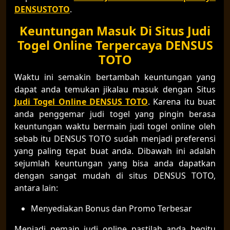
DENSUSTOTO
.
Keuntungan Masuk Di Situs Judi
Togel Online Terpercaya DENSUS
TOTO
Waktu ini semakin bertambah keuntungan yang
dapat anda temukan jikalau masuk dengan Situs
Judi Togel Online DENSUS TOTO
. Karena itu buat
anda penggemar judi togel yang pingin berasa
keuntungan waktu bermain judi togel online oleh
sebab itu DENSUS TOTO sudah menjadi preferensi
yang paling tepat buat anda. Dibawah ini adalah
sejumlah keuntungan yang bisa anda dapatkan
dengan sangat mudah di situs DENSUS TOTO,
antara lain:
Menyediakan Bonus dan Promo Terbesar
Menjadi pemain judi online pastilah anda begitu