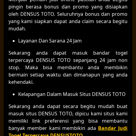
pingin berasa bonus dan promo yang disiapkan
oleh DENSUS TOTO. Seluruhnya bonus dan promo
yang kami siapkan dapat anda claim secara begitu
mudah.
Layanan Dan Sarana 24 Jam
Sekarang anda dapat masuk bandar togel
terpercaya DENSUS TOTO sepanjang 24 jam non
stop. Maka bisa membantu anda membikin
bermain setiap waktu dan dimanapun yang anda
kehendaki.
Kelapangan Dalam Masuk Situs DENSUS TOTO
Sekarang anda dapat secara begitu mudah buat
masuk situs DENSUS TOTO, dipicu kami situs kami
memiliki link preferensi yang bisa membantu
banyak member kami membikin ada
Bandar Judi
Togel Terpercaya DENSUSTOTO
.