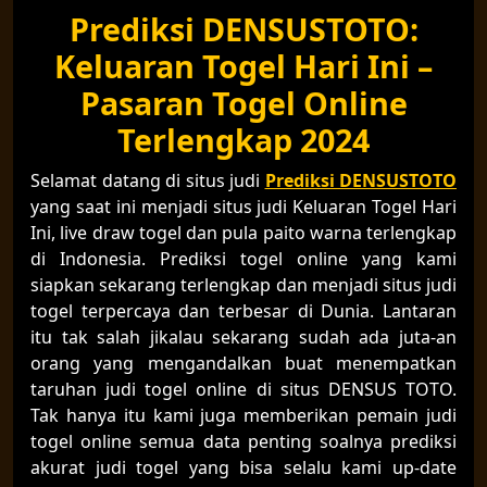
Prediksi DENSUSTOTO:
Keluaran Togel Hari Ini –
Pasaran Togel Online
Terlengkap 2024
Selamat datang di situs judi
Prediksi DENSUSTOTO
yang saat ini menjadi situs judi Keluaran Togel Hari
Ini, live draw togel dan pula paito warna terlengkap
di Indonesia. Prediksi togel online yang kami
siapkan sekarang terlengkap dan menjadi situs judi
togel terpercaya dan terbesar di Dunia. Lantaran
itu tak salah jikalau sekarang sudah ada juta-an
orang yang mengandalkan buat menempatkan
taruhan judi togel online di situs DENSUS TOTO.
Tak hanya itu kami juga memberikan pemain judi
togel online semua data penting soalnya prediksi
akurat judi togel yang bisa selalu kami up-date