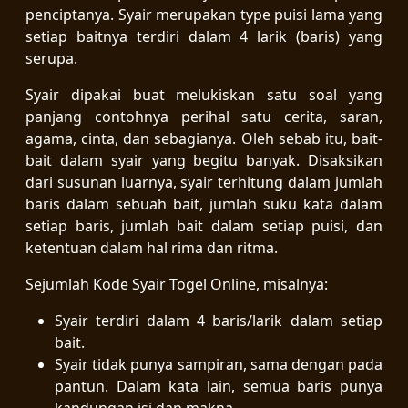
penciptanya. Syair merupakan type puisi lama yang
setiap baitnya terdiri dalam 4 larik (baris) yang
serupa.
Syair dipakai buat melukiskan satu soal yang
panjang contohnya perihal satu cerita, saran,
agama, cinta, dan sebagianya. Oleh sebab itu, bait-
bait dalam syair yang begitu banyak. Disaksikan
dari susunan luarnya, syair terhitung dalam jumlah
baris dalam sebuah bait, jumlah suku kata dalam
setiap baris, jumlah bait dalam setiap puisi, dan
ketentuan dalam hal rima dan ritma.
Sejumlah Kode Syair Togel Online, misalnya:
Syair terdiri dalam 4 baris/larik dalam setiap
bait.
Syair tidak punya sampiran, sama dengan pada
pantun. Dalam kata lain, semua baris punya
kandungan isi dan makna.