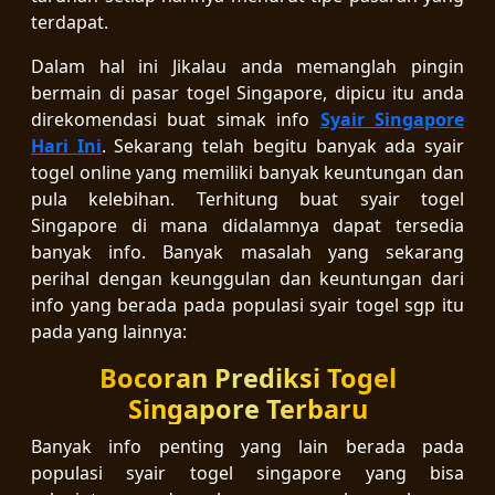
terdapat.
Dalam hal ini Jikalau anda memanglah pingin
bermain di pasar togel Singapore, dipicu itu anda
direkomendasi buat simak info
Syair Singapore
Hari Ini
. Sekarang telah begitu banyak ada syair
togel online yang memiliki banyak keuntungan dan
pula kelebihan. Terhitung buat syair togel
Singapore di mana didalamnya dapat tersedia
banyak info. Banyak masalah yang sekarang
perihal dengan keunggulan dan keuntungan dari
info yang berada pada populasi syair togel sgp itu
pada yang lainnya:
Bocoran Prediksi Togel
Singapore Terbaru
Banyak info penting yang lain berada pada
populasi syair togel singapore yang bisa