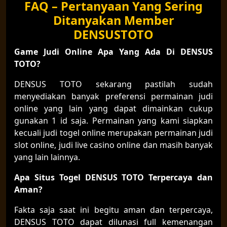
FAQ – Pertanyaan Yang Sering
Ditanyakan Member
DENSUSTOTO
Game Judi Online Apa Yang Ada Di DENSUS
TOTO?
DENSUS TOTO sekarang pastilah sudah
menyediakan banyak preferensi permainan judi
online yang lain yang dapat dimainkan cukup
gunakan 1 id saja. Permainan yang kami siapkan
kecuali judi togel online merupakan permainan judi
slot online, judi live casino online dan masih banyak
yang lain lainnya.
Apa Situs Togel DENSUS TOTO Terpercaya dan
Aman?
Fakta saja saat ini begitu aman dan terpercaya,
DENSUS TOTO dapat dilunasi full kemenangan