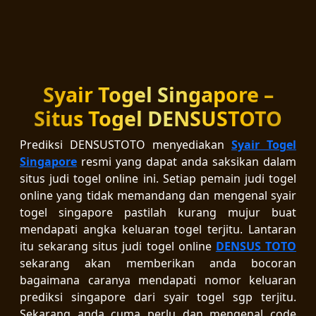
Syair Togel Singapore –
Situs Togel DENSUSTOTO
Prediksi DENSUSTOTO menyediakan
Syair Togel
Singapore
resmi yang dapat anda saksikan dalam
situs judi togel online ini. Setiap pemain judi togel
online yang tidak memandang dan mengenal syair
togel singapore pastilah kurang mujur buat
mendapati angka keluaran togel terjitu. Lantaran
itu sekarang situs judi togel online
DENSUS TOTO
sekarang akan memberikan anda bocoran
bagaimana caranya mendapati nomor keluaran
prediksi singapore dari syair togel sgp terjitu.
Sekarang anda cuma perlu dan mengenal code