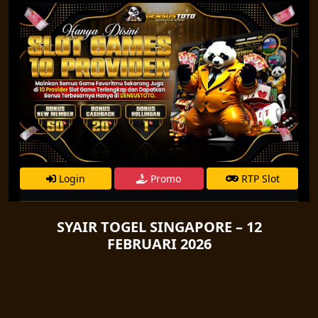
Login
Promo
RTP Slot
SYAIR TOGEL SINGAPORE – 12
FEBRUARI 2026