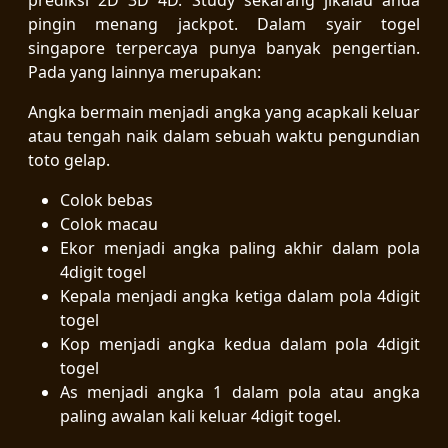
pingin menang jackpot. Dalam syair togel
singapore terpercaya punya banyak pengertian.
Pada yang lainnya merupakan:
Angka bermain menjadi angka yang acapkali keluar
atau tengah naik dalam sebuah waktu pengundian
toto gelap.
Colok bebas
Colok macau
Ekor menjadi angka paling akhir dalam pola
4digit togel
Kepala menjadi angka ketiga dalam pola 4digit
togel
Kop menjadi angka kedua dalam pola 4digit
togel
As menjadi angka 1 dalam pola atau angka
paling awalan kali keluar 4digit togel.