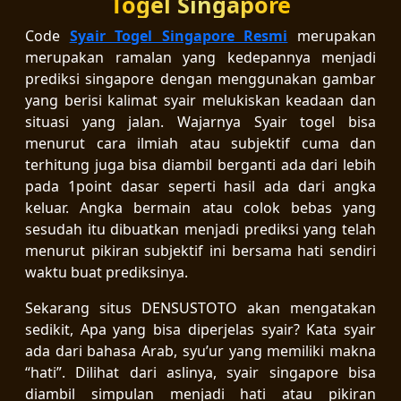
Togel Singapore
Code
Syair Togel Singapore Resmi
merupakan
merupakan ramalan yang kedepannya menjadi
prediksi singapore dengan menggunakan gambar
yang berisi kalimat syair melukiskan keadaan dan
situasi yang jalan. Wajarnya Syair togel bisa
menurut cara ilmiah atau subjektif cuma dan
terhitung juga bisa diambil berganti ada dari lebih
pada 1point dasar seperti hasil ada dari angka
keluar. Angka bermain atau colok bebas yang
sesudah itu dibuatkan menjadi prediksi yang telah
menurut pikiran subjektif ini bersama hati sendiri
waktu buat prediksinya.
Sekarang situs DENSUSTOTO akan mengatakan
sedikit, Apa yang bisa diperjelas syair? Kata syair
ada dari bahasa Arab, syu’ur yang memiliki makna
“hati”. Dilihat dari aslinya, syair singapore bisa
diambil simpulan menjadi hati atau pikiran