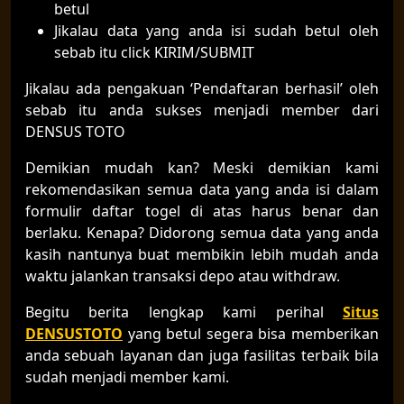
betul
Jikalau data yang anda isi sudah betul oleh
sebab itu click KIRIM/SUBMIT
Jikalau ada pengakuan ‘Pendaftaran berhasil’ oleh
sebab itu anda sukses menjadi member dari
DENSUS TOTO
Demikian mudah kan? Meski demikian kami
rekomendasikan semua data yang anda isi dalam
formulir daftar togel di atas harus benar dan
berlaku. Kenapa? Didorong semua data yang anda
kasih nantunya buat membikin lebih mudah anda
waktu jalankan transaksi depo atau withdraw.
Begitu berita lengkap kami perihal
Situs
DENSUSTOTO
yang betul segera bisa memberikan
anda sebuah layanan dan juga fasilitas terbaik bila
sudah menjadi member kami.