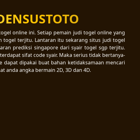
el DENSUSTOTO
gel online ini. Setiap pemain judi togel online yang
el terjitu. Lantaran itu sekarang situs judi togel
prediksi singapore dari syair togel sgp terjitu.
dapat sifat code syair. Maka serius tidak bertanya-
pore dapat dipakai buat bahan ketidaksamaan mencari
dapat anda angka bermain 2D, 3D dan 4D.