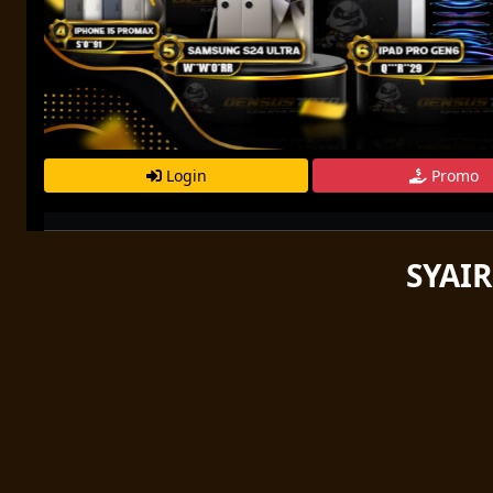
Login
Promo
SYAIR