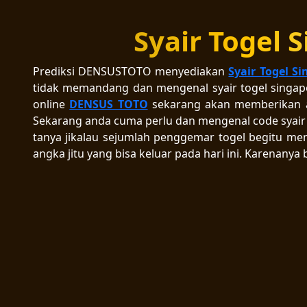
Syair Togel 
Prediksi DENSUSTOTO menyediakan
Syair Togel S
tidak memandang dan mengenal syair togel singapore
online
DENSUS TOTO
sekarang akan memberikan an
Sekarang anda cuma perlu dan mengenal code syair s
tanya jikalau sejumlah penggemar togel begitu meny
angka jitu yang bisa keluar pada hari ini. Karenanya 