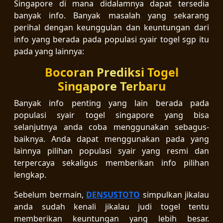
Singapore di mana didalamnya dapat tersedia
banyak info. Banyak masalah yang sekarang
perihal dengan keunggulan dan keuntungan dari
info yang berada pada populasi syair togel sgp itu
pada yang lainnya:
Bocoran Prediksi Togel
Singapore Terbaru
Banyak info penting yang lain berada pada
populasi syair togel singapore yang bisa
selanjutnya anda coba menggunakan sebagus-
baiknya. Anda dapat menggunakan pada yang
lainnya pilihan populasi syair yang resmi dan
terpercaya sekaligus memberikan info pilihan
lengkap.
Sebelum bermain,
DENSUSTOTO
simpulkan jikalau
anda sudah kenali jikalau judi togel tentu
memberikan keuntungan yang lebih besar.