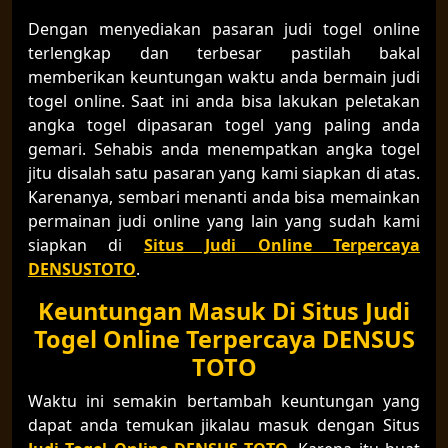
Dengan menyediakan pasaran judi togel online
terlengkap dan terbesar pastilah bakal
memberikan keuntungan waktu anda bermain judi
togel online. Saat ini anda bisa lakukan peletakan
angka togel dipasaran togel yang paling anda
gemari. Sehabis anda menempatkan angka togel
jitu disalah satu pasaran yang kami siapkan di atas.
Karenanya, sembari menanti anda bisa memainkan
permainan judi online yang lain yang sudah kami
siapkan di
Situs Judi Online Terpercaya
DENSUSTOTO
.
Keuntungan Masuk Di Situs Judi
Togel Online Terpercaya DENSUS
TOTO
Waktu ini semakin bertambah keuntungan yang
dapat anda temukan jikalau masuk dengan Situs