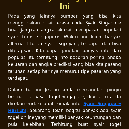
Ini
Pada yang lainnya sumber yang bisa kita
menggunakan buat terasa code Syair Singapore
buat jangkau angka akurat merupakan populasi
syair togel singapore. Waktu ini lebih banyak
alternatif forum-syair- sgp yang terdapat dan bisa
ditetapkan. Kita dapat jangkau banyak info dari
populasi itu terhitung info bocoran perihal angka
keluaran dan angka prediksi yang bisa kita pasang
taruhan setiap harinya menurut tipe pasaran yang
terdapat.
Dalam hal ini Jikalau anda memanglah pingin
bermain di pasar togel Singapore, dipicu itu anda
direkomendasi buat simak info
Syair Singapore
Hari Ini
. Sekarang telah begitu banyak ada syair
togel online yang memiliki banyak keuntungan dan
pula kelebihan. Terhitung buat syair togel