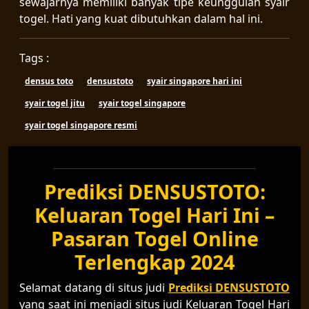
sewajarnya memiliki banyak tipe keunggulan syair
togel. Hati yang kuat dibutuhkan dalam hal ini.
Tags :
densus toto
densustoto
syair singapore hari ini
syair togel jitu
syair togel singapore
syair togel singapore resmi
Prediksi DENSUSTOTO:
Keluaran Togel Hari Ini –
Pasaran Togel Online
Terlengkap 2024
Selamat datang di situs judi
Prediksi DENSUSTOTO
yang saat ini menjadi situs judi Keluaran Togel Hari