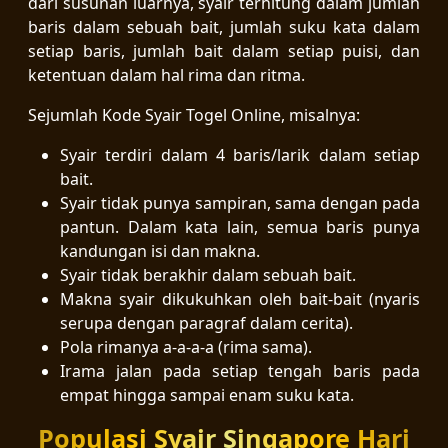
dari susunan luarnya, syair terhitung dalam jumlah
baris dalam sebuah bait, jumlah suku kata dalam
setiap baris, jumlah bait dalam setiap puisi, dan
ketentuan dalam hal rima dan ritma.
Sejumlah Kode Syair Togel Online, misalnya:
Syair terdiri dalam 4 baris/larik dalam setiap
bait.
Syair tidak punya sampiran, sama dengan pada
pantun. Dalam kata lain, semua baris punya
kandungan isi dan makna.
Syair tidak berakhir dalam sebuah bait.
Makna syair dikukuhkan oleh bait-bait (nyaris
serupa dengan paragraf dalam cerita).
Pola rimanya a-a-a-a (rima sama).
Irama jalan pada setiap tengah baris pada
empat hingga sampai enam suku kata.
Populasi Syair Singapore Hari