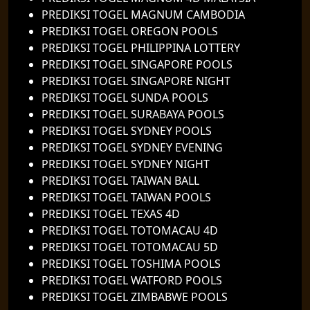
PREDIKSI TOGEL MAGNUM CAMBODIA
PREDIKSI TOGEL OREGON POOLS
PREDIKSI TOGEL PHILIPPINA LOTTERY
PREDIKSI TOGEL SINGAPORE POOLS
PREDIKSI TOGEL SINGAPORE NIGHT
PREDIKSI TOGEL SUNDA POOLS
PREDIKSI TOGEL SURABAYA POOLS
PREDIKSI TOGEL SYDNEY POOLS
PREDIKSI TOGEL SYDNEY EVENING
PREDIKSI TOGEL SYDNEY NIGHT
PREDIKSI TOGEL TAIWAN BALL
PREDIKSI TOGEL TAIWAN POOLS
PREDIKSI TOGEL TEXAS 4D
PREDIKSI TOGEL TOTOMACAU 4D
PREDIKSI TOGEL TOTOMACAU 5D
PREDIKSI TOGEL TOSHIMA POOLS
PREDIKSI TOGEL WATFORD POOLS
PREDIKSI TOGEL ZIMBABWE POOLS