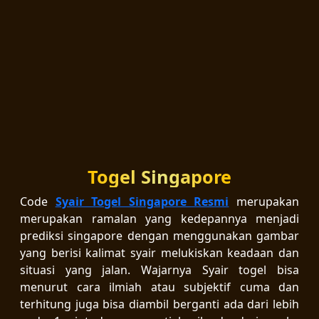
Togel Singapore
Code
Syair Togel Singapore Resmi
merupakan
merupakan ramalan yang kedepannya menjadi
prediksi singapore dengan menggunakan gambar
yang berisi kalimat syair melukiskan keadaan dan
situasi yang jalan. Wajarnya Syair togel bisa
menurut cara ilmiah atau subjektif cuma dan
terhitung juga bisa diambil berganti ada dari lebih