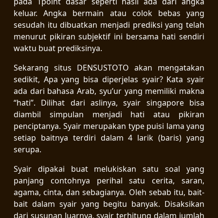
pada 1point dasar seperti hasil ada dari angka
keluar. Angka bermain atau colok bebas yang
sesudah itu dibuatkan menjadi prediksi yang telah
menurut pikiran subjektif ini bersama hati sendiri
waktu buat prediksinya.
Sekarang situs DENSUSTOTO akan mengatakan
sedikit, Apa yang bisa diperjelas syair? Kata syair
ada dari bahasa Arab, syu’ur yang memiliki makna
“hati”. Dilihat dari aslinya, syair singapore bisa
diambil simpulan menjadi hati atau pikiran
penciptanya. Syair merupakan type puisi lama yang
setiap baitnya terdiri dalam 4 larik (baris) yang
serupa.
Syair dipakai buat melukiskan satu soal yang
panjang contohnya perihal satu cerita, saran,
agama, cinta, dan sebagianya. Oleh sebab itu, bait-
bait dalam syair yang begitu banyak. Disaksikan
dari susunan luarnya, syair terhitung dalam jumlah