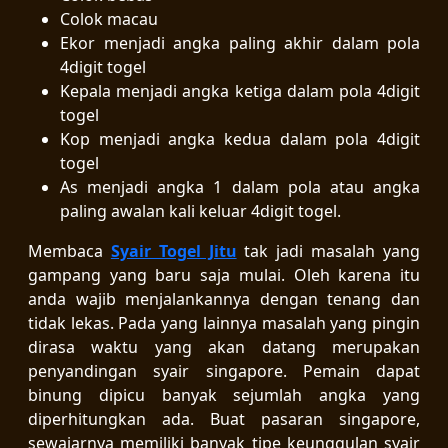
Colok macau
Ekor menjadi angka paling akhir dalam pola
4digit togel
Kepala menjadi angka ketiga dalam pola 4digit
togel
Kop menjadi angka kedua dalam pola 4digit
togel
As menjadi angka 1 dalam pola atau angka
paling awalan kali keluar 4digit togel.
Membaca
Syair Togel Jitu
tak jadi masalah yang
gampang yang baru saja mulai. Oleh karena itu
anda wajib menjalankannya dengan tenang dan
tidak lekas. Pada yang lainnya masalah yang pingin
dirasa waktu yang akan datang merupakan
penyandingan syair singapore. Pemain dapat
binung dipicu banyak sejumlah angka yang
diperhitungkan ada. Buat pasaran singapore,
sewajarnya memiliki banyak tipe keunggulan syair