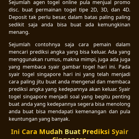
Sejumlah agen togel online pula menjual promo
disc. buat permainan togel tipe 2D, 3D, dan 4D.
Deposit tak perlu besar, dalam batas paling paling
sedikit saja anda bisa buat ada kemungkinan
menang.
Sejumlah contohnya saja cara pemain dalam
mencari prediksi angka yang bisa keluar. Ada yang
menggunakan rumus, makna mimpi, juga ada juga
yang membaca syair gambar togel hari ini. Pada
syair togel singapore hari ini yang telah menjadi
cara paling jitu buat anda mengenal dan membaca
prediksi angka yang kedepannya akan keluar. Syair
togel singapore menjadi soal yang begitu penting
buat anda yang kedepannya segera bisa menolong
anda buat bisa mendapati kemenangan dan pula
keuntungan yang banyak.
Ini Cara Mudah Buat Prediksi Syair