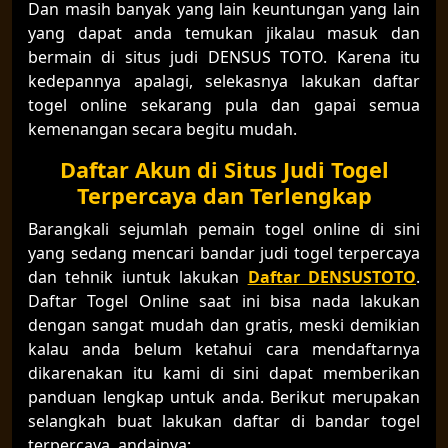
Dan masih banyak yang lain keuntungan yang lain
yang dapat anda temukan jikalau masuk dan
bermain di situs judi DENSUS TOTO. Karena itu
kedepannya apalagi, selekasnya lakukan daftar
togel online sekarang pula dan gapai semua
kemenangan secara begitu mudah.
Daftar Akun di Situs Judi Togel
Terpercaya dan Terlengkap
Barangkali sejumlah pemain togel online di sini
yang sedang mencari bandar judi togel terpercaya
dan tehnik iuntuk lakukan
Daftar DENSUSTOTO
.
Daftar Togel Online saat ini bisa nada lakukan
dengan sangat mudah dan gratis, meski demikian
kalau anda belum ketahui cara mendaftarnya
dikarenakan itu kami di sini dapat memberikan
panduan lengkap untuk anda. Berikut merupakan
selangkah buat lakukan daftar di bandar togel
terpercaya, andainya: