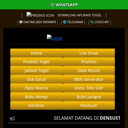
WHATSAPP
DOWNLOAD APLIKASI TOGEL
DAFTAR JADI MEMBER
TELEGRAM
LIVECHAT
Home
Live Draw
Prediksi Togel
Promosi
Jadwal Togel
Data Result
Slot Gacor
Bbfs Generator
Paito Warna
Konv. Toto SGP
Buku Mimpi
Bukti Jackpot
Keluhan
Panduan
SELAMAT DATANG DI
DENSUSTOTO
AG