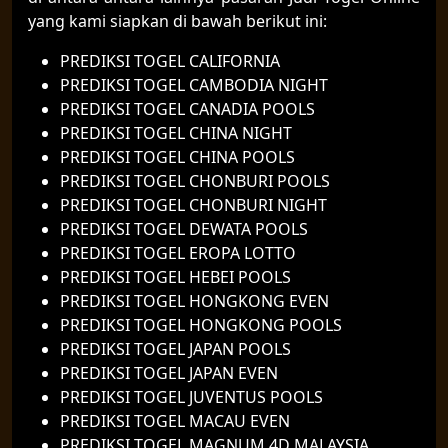
yang kami siapkan di bawah berikut ini:
PREDIKSI TOGEL CALIFORNIA
PREDIKSI TOGEL CAMBODIA NIGHT
PREDIKSI TOGEL CANADIA POOLS
PREDIKSI TOGEL CHINA NIGHT
PREDIKSI TOGEL CHINA POOLS
PREDIKSI TOGEL CHONBURI POOLS
PREDIKSI TOGEL CHONBURI NIGHT
PREDIKSI TOGEL DEWATA POOLS
PREDIKSI TOGEL EROPA LOTTO
PREDIKSI TOGEL HEBEI POOLS
PREDIKSI TOGEL HONGKONG EVEN
PREDIKSI TOGEL HONGKONG POOLS
PREDIKSI TOGEL JAPAN POOLS
PREDIKSI TOGEL JAPAN EVEN
PREDIKSI TOGEL JUVENTUS POOLS
PREDIKSI TOGEL MACAU EVEN
PREDIKSI TOGEL MAGNUM 4D MALAYSIA