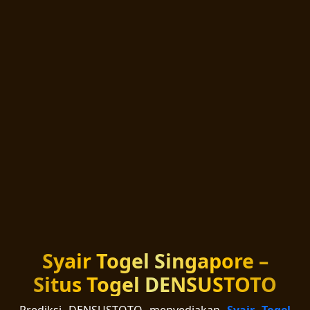
Syair Togel Singapore –
Situs Togel DENSUSTOTO