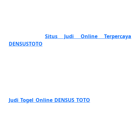
gemari. Sehabis anda menempatkan angka togel
jitu disalah satu pasaran yang kami siapkan di atas.
Karenanya, sembari menanti anda bisa memainkan
permainan judi online yang lain yang sudah kami
siapkan di
Situs Judi Online Terpercaya
DENSUSTOTO
.
Keuntungan Masuk Di Situs Judi
Togel Online Terpercaya DENSUS
TOTO
Waktu ini semakin bertambah keuntungan yang
dapat anda temukan jikalau masuk dengan Situs
Judi Togel Online DENSUS TOTO
. Karena itu buat
anda penggemar judi togel yang pingin berasa
keuntungan waktu bermain judi togel online oleh
sebab itu DENSUS TOTO sudah menjadi preferensi
yang paling tepat buat anda. Dibawah ini adalah
sejumlah keuntungan yang bisa anda dapatkan