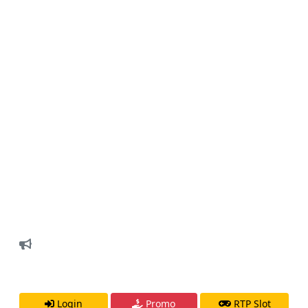
Slot Gacor
Bbfs Generator
Paito Warna
Konv. Toto SGP
Buku Mimpi
Bukti Jackpot
Keluhan
Panduan
SELAMAT DATANG DI
DENSUSTOTO
AG
Login
Promo
RTP Slot