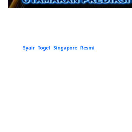
Togel Singapore
Code
Syair Togel Singapore Resmi
merupakan
merupakan ramalan yang kedepannya menjadi
prediksi singapore dengan menggunakan gambar
yang berisi kalimat syair melukiskan keadaan dan
situasi yang jalan. Wajarnya Syair togel bisa
menurut cara ilmiah atau subjektif cuma dan
terhitung juga bisa diambil berganti ada dari lebih
pada 1point dasar seperti hasil ada dari angka
keluar. Angka bermain atau colok bebas yang
sesudah itu dibuatkan menjadi prediksi yang telah
menurut pikiran subjektif ini bersama hati sendiri
waktu buat prediksinya.