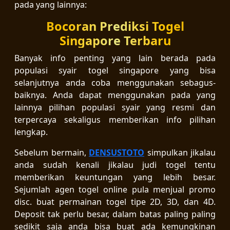
pada yang lainnya:
Bocoran Prediksi Togel
Singapore Terbaru
Banyak info penting yang lain berada pada
populasi syair togel singapore yang bisa
selanjutnya anda coba menggunakan sebagus-
baiknya. Anda dapat menggunakan pada yang
lainnya pilihan populasi syair yang resmi dan
terpercaya sekaligus memberikan info pilihan
lengkap.
Sebelum bermain,
DENSUSTOTO
simpulkan jikalau
anda sudah kenali jikalau judi togel tentu
memberikan keuntungan yang lebih besar.
Sejumlah agen togel online pula menjual promo
disc. buat permainan togel tipe 2D, 3D, dan 4D.
Deposit tak perlu besar, dalam batas paling paling
sedikit saja anda bisa buat ada kemungkinan