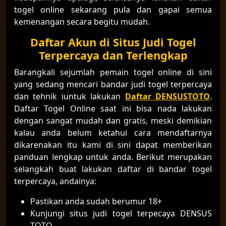
togel online sekarang pula dan gapai semua
kemenangan secara begitu mudah.
Daftar Akun di Situs Judi Togel
Terpercaya dan Terlengkap
Barangkali sejumlah pemain togel online di sini
yang sedang mencari bandar judi togel terpercaya
dan tehnik iuntuk lakukan
Daftar DENSUSTOTO
.
Daftar Togel Online saat ini bisa nada lakukan
dengan sangat mudah dan gratis, meski demikian
kalau anda belum ketahui cara mendaftarnya
dikarenakan itu kami di sini dapat memberikan
panduan lengkap untuk anda. Berikut merupakan
selangkah buat lakukan daftar di bandar togel
terpercaya, andainya:
Pastikan anda sudah berumur 18+
Kunjungi situs judi togel terpecaya DENSUS
TOTO