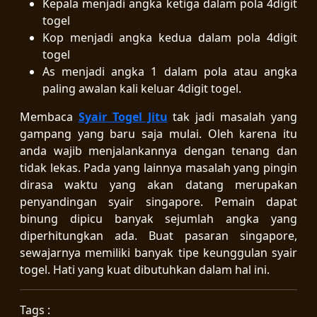
Kepala menjadi angka ketiga dalam pola 4digit
togel
Kop menjadi angka kedua dalam pola 4digit
togel
As menjadi angka 1 dalam pola atau angka
paling awalan kali keluar 4digit togel.
Membaca
Syair Togel Jitu
tak jadi masalah yang
gampang yang baru saja mulai. Oleh karena itu
anda wajib menjalankannya dengan tenang dan
tidak lekas. Pada yang lainnya masalah yang pingin
dirasa waktu yang akan datang merupakan
penyandingan syair singapore. Pemain dapat
binung dipicu banyak sejumlah angka yang
diperhitungkan ada. Buat pasaran singapore,
sewajarnya memiliki banyak tipe keunggulan syair
togel. Hati yang kuat dibutuhkan dalam hal ini.
Tags :