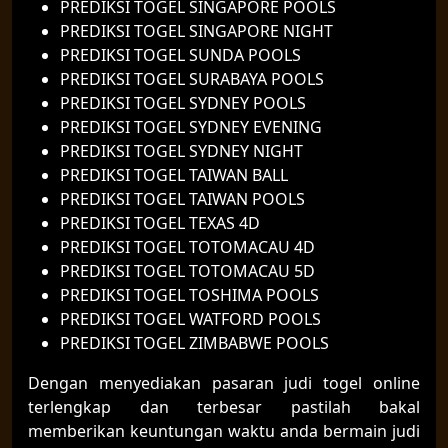
PREDIKSI TOGEL SINGAPORE POOLS
PREDIKSI TOGEL SINGAPORE NIGHT
PREDIKSI TOGEL SUNDA POOLS
PREDIKSI TOGEL SURABAYA POOLS
PREDIKSI TOGEL SYDNEY POOLS
PREDIKSI TOGEL SYDNEY EVENING
PREDIKSI TOGEL SYDNEY NIGHT
PREDIKSI TOGEL TAIWAN BALL
PREDIKSI TOGEL TAIWAN POOLS
PREDIKSI TOGEL TEXAS 4D
PREDIKSI TOGEL TOTOMACAU 4D
PREDIKSI TOGEL TOTOMACAU 5D
PREDIKSI TOGEL TOSHIMA POOLS
PREDIKSI TOGEL WATFORD POOLS
PREDIKSI TOGEL ZIMBABWE POOLS
Dengan menyediakan pasaran judi togel online
terlengkap dan terbesar pastilah bakal
memberikan keuntungan waktu anda bermain judi