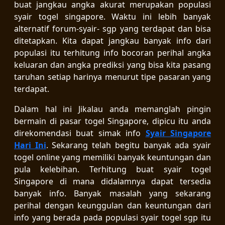
buat jangkau angka akurat merupakan populasi
syair togel singapore. Waktu ini lebih banyak
alternatif forum-syair- sgp yang terdapat dan bisa
ditetapkan. Kita dapat jangkau banyak info dari
populasi itu terhitung info bocoran perihal angka
keluaran dan angka prediksi yang bisa kita pasang
taruhan setiap harinya menurut tipe pasaran yang
terdapat.
Dalam hal ini Jikalau anda memanglah pingin
bermain di pasar togel Singapore, dipicu itu anda
direkomendasi buat simak info
Syair Singapore
Hari Ini
. Sekarang telah begitu banyak ada syair
togel online yang memiliki banyak keuntungan dan
pula kelebihan. Terhitung buat syair togel
Singapore di mana didalamnya dapat tersedia
banyak info. Banyak masalah yang sekarang
perihal dengan keunggulan dan keuntungan dari
info yang berada pada populasi syair togel sgp itu