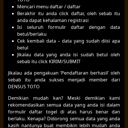
Mencari menu daftar / daftar
Berakhir itu anda click daftar, oleh sebab itu
anda dapat kehalaman registrasi
Isi seluruh formulir daftar dengan data
betul/berlaku
Cek kembali data – data yang sudah diisi apa
betul
Jikalau data yang anda isi sudah betul oleh
sebab itu click KIRIM/SUBMIT
Jikalau ada pengakuan ‘Pendaftaran berhasil’ oleh
sebab itu anda sukses menjadi member dari
DENSUS TOTO
Demikian mudah kan? Meski demikian kami
rekomendasikan semua data yang anda isi dalam
formulir daftar togel di atas harus benar dan
berlaku. Kenapa? Didorong semua data yang anda
kasih nantunya buat membikin lebih mudah anda