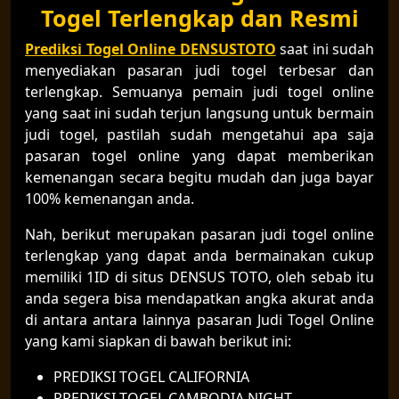
Togel Terlengkap dan Resmi
Prediksi Togel Online DENSUSTOTO
saat ini sudah
menyediakan pasaran judi togel terbesar dan
terlengkap. Semuanya pemain judi togel online
yang saat ini sudah terjun langsung untuk bermain
judi togel, pastilah sudah mengetahui apa saja
pasaran togel online yang dapat memberikan
kemenangan secara begitu mudah dan juga bayar
100% kemenangan anda.
Nah, berikut merupakan pasaran judi togel online
terlengkap yang dapat anda bermainakan cukup
memiliki 1ID di situs DENSUS TOTO, oleh sebab itu
anda segera bisa mendapatkan angka akurat anda
di antara antara lainnya pasaran Judi Togel Online
yang kami siapkan di bawah berikut ini:
PREDIKSI TOGEL CALIFORNIA
PREDIKSI TOGEL CAMBODIA NIGHT