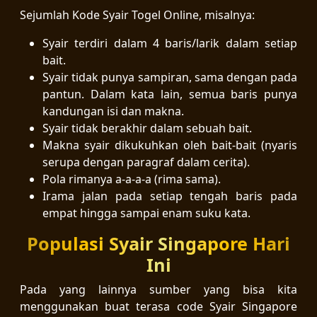
Sejumlah Kode Syair Togel Online, misalnya:
Syair terdiri dalam 4 baris/larik dalam setiap
bait.
Syair tidak punya sampiran, sama dengan pada
pantun. Dalam kata lain, semua baris punya
kandungan isi dan makna.
Syair tidak berakhir dalam sebuah bait.
Makna syair dikukuhkan oleh bait-bait (nyaris
serupa dengan paragraf dalam cerita).
Pola rimanya a-a-a-a (rima sama).
Irama jalan pada setiap tengah baris pada
empat hingga sampai enam suku kata.
Populasi Syair Singapore Hari
Ini
Pada yang lainnya sumber yang bisa kita
menggunakan buat terasa code Syair Singapore