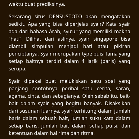
waktu buat prediksinya.
Sekarang situs DENSUSTOTO akan mengatakan
sedikit, Apa yang bisa diperjelas syair? Kata syair
ada dari bahasa Arab, syu’ur yang memiliki makna
“hati”. Dilihat dari aslinya, syair singapore bisa
diambil simpulan menjadi hati atau pikiran
penciptanya. Syair merupakan type puisi lama yang
setiap baitnya terdiri dalam 4 larik (baris) yang
serupa.
Syair dipakai buat melukiskan satu soal yang
panjang contohnya perihal satu cerita, saran,
agama, cinta, dan sebagianya. Oleh sebab itu, bait-
bait dalam syair yang begitu banyak. Disaksikan
dari susunan luarnya, syair terhitung dalam jumlah
baris dalam sebuah bait, jumlah suku kata dalam
setiap baris, jumlah bait dalam setiap puisi, dan
ketentuan dalam hal rima dan ritma.