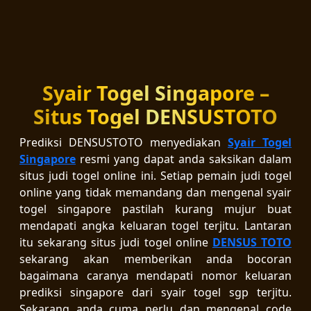
Syair Togel Singapore –
Situs Togel DENSUSTOTO
Prediksi DENSUSTOTO menyediakan
Syair Togel
Singapore
resmi yang dapat anda saksikan dalam
situs judi togel online ini. Setiap pemain judi togel
online yang tidak memandang dan mengenal syair
togel singapore pastilah kurang mujur buat
mendapati angka keluaran togel terjitu. Lantaran
itu sekarang situs judi togel online
DENSUS TOTO
sekarang akan memberikan anda bocoran
bagaimana caranya mendapati nomor keluaran
prediksi singapore dari syair togel sgp terjitu.
Sekarang anda cuma perlu dan mengenal code