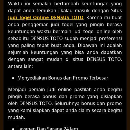
Waktu ini semakin bertambah keuntungan yang
dapat anda temukan jikalau masuk dengan Situs
Judi Togel Online DENSUS TOTO
. Karena itu buat
anda penggemar judi togel yang pingin berasa
keuntungan waktu bermain judi togel online oleh
sebab itu DENSUS TOTO sudah menjadi preferensi
yang paling tepat buat anda. Dibawah ini adalah
sejumlah keuntungan yang bisa anda dapatkan
dengan sangat mudah di situs DENSUS TOTO,
antara lain:
Menyediakan Bonus dan Promo Terbesar
Menjadi pemain judi online pastilah anda begitu
pingin berasa bonus dan promo yang disiapkan
oleh DENSUS TOTO. Seluruhnya bonus dan promo
yang kami siapkan dapat anda claim secara begitu
mudah.
Layanan Dan Sarana 24 Jam