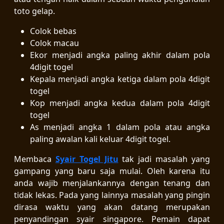
toto gelap.
Colok bebas
Colok macau
Ekor menjadi angka paling akhir dalam pola
4digit togel
Kepala menjadi angka ketiga dalam pola 4digit
togel
Kop menjadi angka kedua dalam pola 4digit
togel
As menjadi angka 1 dalam pola atau angka
paling awalan kali keluar 4digit togel.
Membaca
Syair Togel Jitu
tak jadi masalah yang
gampang yang baru saja mulai. Oleh karena itu
anda wajib menjalankannya dengan tenang dan
tidak lekas. Pada yang lainnya masalah yang pingin
dirasa waktu yang akan datang merupakan
penyandingan syair singapore. Pemain dapat