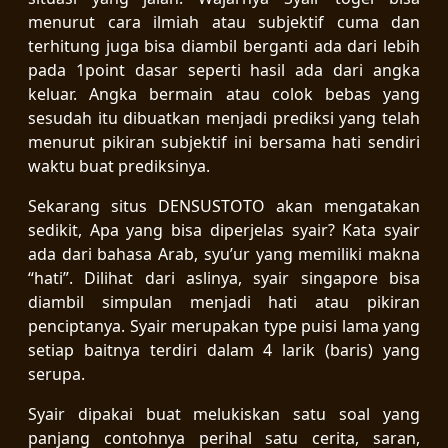
menurut cara ilmiah atau subjektif cuma dan
terhitung juga bisa diambil berganti ada dari lebih
pada 1point dasar seperti hasil ada dari angka
keluar. Angka bermain atau colok bebas yang
sesudah itu dibuatkan menjadi prediksi yang telah
menurut pikiran subjektif ini bersama hati sendiri
waktu buat prediksinya.
Sekarang situs DENSUSTOTO akan mengatakan
sedikit, Apa yang bisa diperjelas syair? Kata syair
ada dari bahasa Arab, syu’ur yang memiliki makna
“hati”. Dilihat dari aslinya, syair singapore bisa
diambil simpulan menjadi hati atau pikiran
penciptanya. Syair merupakan type puisi lama yang
setiap baitnya terdiri dalam 4 larik (baris) yang
serupa.
Syair dipakai buat melukiskan satu soal yang
panjang contohnya perihal satu cerita, saran,