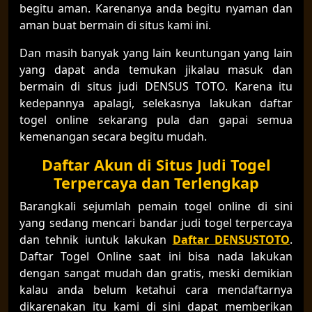
begitu aman. Karenanya anda begitu nyaman dan
aman buat bermain di situs kami ini.
Dan masih banyak yang lain keuntungan yang lain
yang dapat anda temukan jikalau masuk dan
bermain di situs judi DENSUS TOTO. Karena itu
kedepannya apalagi, selekasnya lakukan daftar
togel online sekarang pula dan gapai semua
kemenangan secara begitu mudah.
Daftar Akun di Situs Judi Togel
Terpercaya dan Terlengkap
Barangkali sejumlah pemain togel online di sini
yang sedang mencari bandar judi togel terpercaya
dan tehnik iuntuk lakukan
Daftar DENSUSTOTO
.
Daftar Togel Online saat ini bisa nada lakukan
dengan sangat mudah dan gratis, meski demikian
kalau anda belum ketahui cara mendaftarnya
dikarenakan itu kami di sini dapat memberikan