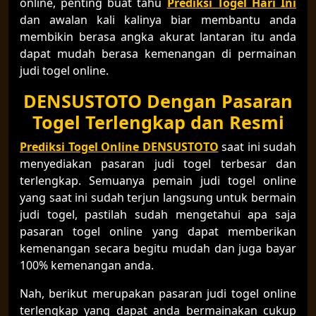
online, penting buat tahu
Prediksi Togel Hari Ini
dan awalan kali kalinya biar membantu anda
membikin berasa angka akurat lantaran itu anda
dapat mudah berasa kemenangan di permainan
judi togel online.
DENSUSTOTO Dengan Pasaran
Togel Terlengkap dan Resmi
Prediksi Togel Online DENSUSTOTO
saat ini sudah
menyediakan pasaran judi togel terbesar dan
terlengkap. Semuanya pemain judi togel online
yang saat ini sudah terjun langsung untuk bermain
judi togel, pastilah sudah mengetahui apa saja
pasaran togel online yang dapat memberikan
kemenangan secara begitu mudah dan juga bayar
100% kemenangan anda.
Nah, berikut merupakan pasaran judi togel online
terlengkap yang dapat anda bermainakan cukup