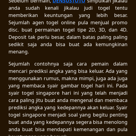
Sebelum bermain,
DENSUSTOTO
simpulkan jikalau
anda sudah kenali jikalau judi togel tentu
memberikan keuntungan yang lebih besar.
Sejumlah agen togel online pula menjual promo
disc. buat permainan togel tipe 2D, 3D, dan 4D.
Deposit tak perlu besar, dalam batas paling paling
sedikit saja anda bisa buat ada kemungkinan
menang.
Sejumlah contohnya saja cara pemain dalam
mencari prediksi angka yang bisa keluar. Ada yang
menggunakan rumus, makna mimpi, juga ada juga
yang membaca syair gambar togel hari ini. Pada
syair togel singapore hari ini yang telah menjadi
cara paling jitu buat anda mengenal dan membaca
prediksi angka yang kedepannya akan keluar. Syair
togel singapore menjadi soal yang begitu penting
buat anda yang kedepannya segera bisa menolong
anda buat bisa mendapati kemenangan dan pula