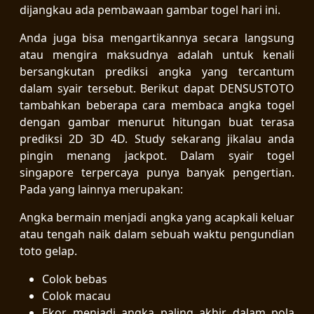
dijangkau ada pembawaan gambar togel hari ini.
Anda juga bisa mengartikannya secara langsung
atau mengira maksudnya adalah untuk kenali
bersangkutan prediksi angka yang tercantum
dalam syair tersebut. Berikut dapat DENSUSTOTO
tambahkan beberapa cara membaca angka togel
dengan gambar menurut hitungan buat terasa
prediksi 2D 3D 4D. Study sekarang jikalau anda
pingin menang jackpot. Dalam syair togel
singapore terpercaya punya banyak pengertian.
Pada yang lainnya merupakan:
Angka bermain menjadi angka yang acapkali keluar
atau tengah naik dalam sebuah waktu pengundian
toto gelap.
Colok bebas
Colok macau
Ekor menjadi angka paling akhir dalam pola