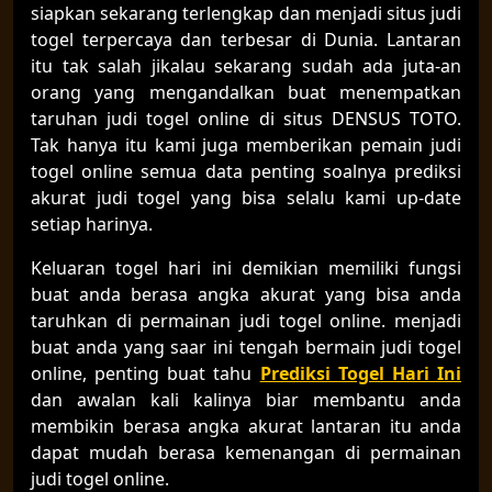
siapkan sekarang terlengkap dan menjadi situs judi
togel terpercaya dan terbesar di Dunia. Lantaran
itu tak salah jikalau sekarang sudah ada juta-an
orang yang mengandalkan buat menempatkan
taruhan judi togel online di situs DENSUS TOTO.
Tak hanya itu kami juga memberikan pemain judi
togel online semua data penting soalnya prediksi
akurat judi togel yang bisa selalu kami up-date
setiap harinya.
Keluaran togel hari ini demikian memiliki fungsi
buat anda berasa angka akurat yang bisa anda
taruhkan di permainan judi togel online. menjadi
buat anda yang saar ini tengah bermain judi togel
online, penting buat tahu
Prediksi Togel Hari Ini
dan awalan kali kalinya biar membantu anda
membikin berasa angka akurat lantaran itu anda
dapat mudah berasa kemenangan di permainan
judi togel online.