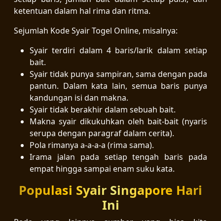
ketentuan dalam hal rima dan ritma.
Sejumlah Kode Syair Togel Online, misalnya:
Syair terdiri dalam 4 baris/larik dalam setiap
bait.
Syair tidak punya sampiran, sama dengan pada
pantun. Dalam kata lain, semua baris punya
kandungan isi dan makna.
Syair tidak berakhir dalam sebuah bait.
Makna syair dikukuhkan oleh bait-bait (nyaris
serupa dengan paragraf dalam cerita).
Pola rimanya a-a-a-a (rima sama).
Irama jalan pada setiap tengah baris pada
empat hingga sampai enam suku kata.
Populasi Syair Singapore Hari
Ini