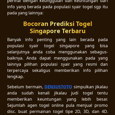
perihal dengan keunggulan dan keuntungan dari
info yang berada pada populasi syair togel sgp itu
pada yang lainnya:
Bocoran Prediksi Togel
Singapore Terbaru
Banyak info penting yang lain berada pada
populasi syair togel singapore yang bisa
selanjutnya anda coba menggunakan sebagus-
baiknya. Anda dapat menggunakan pada yang
lainnya pilihan populasi syair yang resmi dan
terpercaya sekaligus memberikan info pilihan
lengkap.
Sebelum bermain,
DENSUSTOTO
simpulkan jikalau
anda sudah kenali jikalau judi togel tentu
memberikan keuntungan yang lebih besar.
Sejumlah agen togel online pula menjual promo
disc. buat permainan togel tipe 2D, 3D, dan 4D.