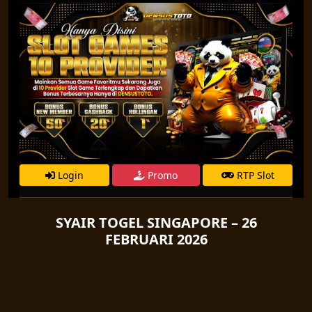
Login
Promo
RTP Slot
SYAIR TOGEL SINGAPORE – 26
FEBRUARI 2026