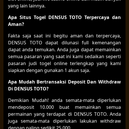
yang lain lainnya.
Apa Situs Togel DENSUS TOTO Terpercaya dan
Aman?
Fakta saja saat ini begitu aman dan terpercaya,
DENSUS TOTO dapat dilunasi full kemenangan
dapat anda temukan. Anda juga dapat memainkan
semua pasaran yang saat ini kami sedaikan seperti
pasaran judi togel online terlengkap yang kami
siapkan dengan gunakan 1 akun saja.
Apa Mudah
Bert
ransaksi Deposit Dan Withdraw
Di DENSUS TOTO?
Demikian Mudah! anda semata-mata diperlukan
mendeposit 10.000 buat memainkan semua
permainan yang terdapat di DENSUS TOTO. Anda
juga semata-mata diperlukan lakukan withdraw
dengan paling sedikit 25.000