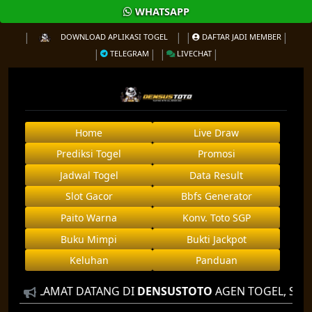
WHATSAPP
DOWNLOAD APLIKASI TOGEL
DAFTAR JADI MEMBER
TELEGRAM
LIVECHAT
Home
Live Draw
Prediksi Togel
Promosi
Jadwal Togel
Data Result
Slot Gacor
Bbfs Generator
Paito Warna
Konv. Toto SGP
Buku Mimpi
Bukti Jackpot
Keluhan
Panduan
SELAMAT DATANG DI
DENSUSTOTO
AGEN TOGEL, SLOT ON