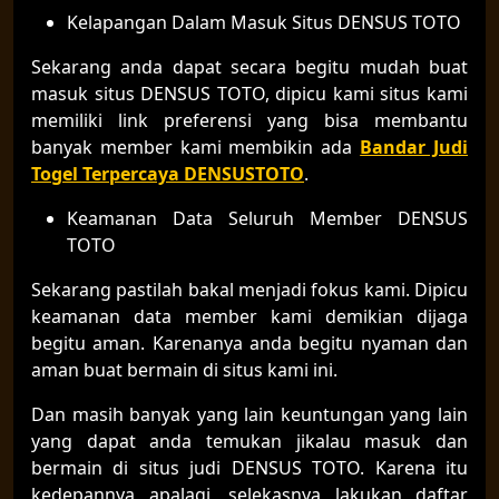
Kelapangan Dalam Masuk Situs DENSUS TOTO
Sekarang anda dapat secara begitu mudah buat
masuk situs DENSUS TOTO, dipicu kami situs kami
memiliki link preferensi yang bisa membantu
banyak member kami membikin ada
Bandar Judi
Togel Terpercaya DENSUSTOTO
.
Keamanan Data Seluruh Member DENSUS
TOTO
Sekarang pastilah bakal menjadi fokus kami. Dipicu
keamanan data member kami demikian dijaga
begitu aman. Karenanya anda begitu nyaman dan
aman buat bermain di situs kami ini.
Dan masih banyak yang lain keuntungan yang lain
yang dapat anda temukan jikalau masuk dan
bermain di situs judi DENSUS TOTO. Karena itu
kedepannya apalagi, selekasnya lakukan daftar