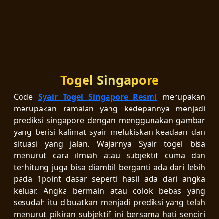
Togel Singapore
Code
Syair Togel Singapore Resmi
merupakan
merupakan ramalan yang kedepannya menjadi
prediksi singapore dengan menggunakan gambar
yang berisi kalimat syair melukiskan keadaan dan
situasi yang jalan. Wajarnya Syair togel bisa
menurut cara ilmiah atau subjektif cuma dan
terhitung juga bisa diambil berganti ada dari lebih
pada 1point dasar seperti hasil ada dari angka
keluar. Angka bermain atau colok bebas yang
sesudah itu dibuatkan menjadi prediksi yang telah
menurut pikiran subjektif ini bersama hati sendiri