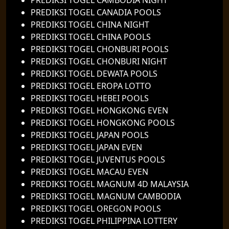
PREDIKSI TOGEL CANADIA POOLS
PREDIKSI TOGEL CHINA NIGHT
PREDIKSI TOGEL CHINA POOLS
PREDIKSI TOGEL CHONBURI POOLS
PREDIKSI TOGEL CHONBURI NIGHT
PREDIKSI TOGEL DEWATA POOLS
PREDIKSI TOGEL EROPA LOTTO
PREDIKSI TOGEL HEBEI POOLS
PREDIKSI TOGEL HONGKONG EVEN
PREDIKSI TOGEL HONGKONG POOLS
PREDIKSI TOGEL JAPAN POOLS
PREDIKSI TOGEL JAPAN EVEN
PREDIKSI TOGEL JUVENTUS POOLS
PREDIKSI TOGEL MACAU EVEN
PREDIKSI TOGEL MAGNUM 4D MALAYSIA
PREDIKSI TOGEL MAGNUM CAMBODIA
PREDIKSI TOGEL OREGON POOLS
PREDIKSI TOGEL PHILIPPINA LOTTERY