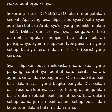
waktu buat prediksinya.
Sekarang situs DENSUSTOTO akan mengatakan
sedikit, Apa yang bisa diperjelas syair? Kata syair
ada dari bahasa Arab, syu’ur yang memiliki makna
“hati”. Dilihat dari aslinya, syair singapore bisa
diambil simpulan menjadi hati atau pikiran
penciptanya. Syair merupakan type puisi lama yang
setiap baitnya terdiri dalam 4 larik (baris) yang
serupa.
Syair dipakai buat melukiskan satu soal yang
panjang contohnya perihal satu cerita, saran,
agama, cinta, dan sebagianya. Oleh sebab itu, bait-
bait dalam syair yang begitu banyak. Disaksikan
dari susunan luarnya, syair terhitung dalam jumlah
baris dalam sebuah bait, jumlah suku kata dalam
setiap baris, jumlah bait dalam setiap puisi, dan
ketentuan dalam hal rima dan ritma.