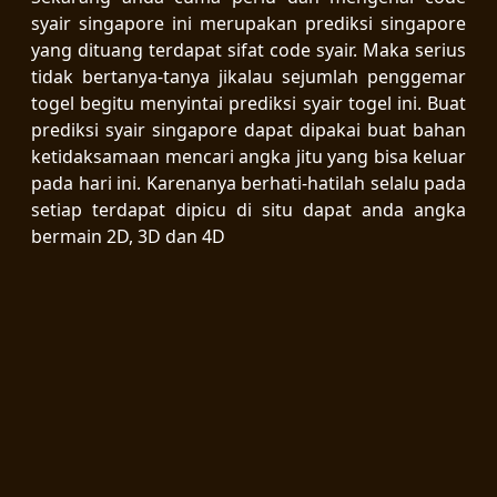
syair singapore ini merupakan prediksi singapore
yang dituang terdapat sifat code syair. Maka serius
tidak bertanya-tanya jikalau sejumlah penggemar
togel begitu menyintai prediksi syair togel ini. Buat
prediksi syair singapore dapat dipakai buat bahan
ketidaksamaan mencari angka jitu yang bisa keluar
pada hari ini. Karenanya berhati-hatilah selalu pada
setiap terdapat dipicu di situ dapat anda angka
bermain 2D, 3D dan 4D