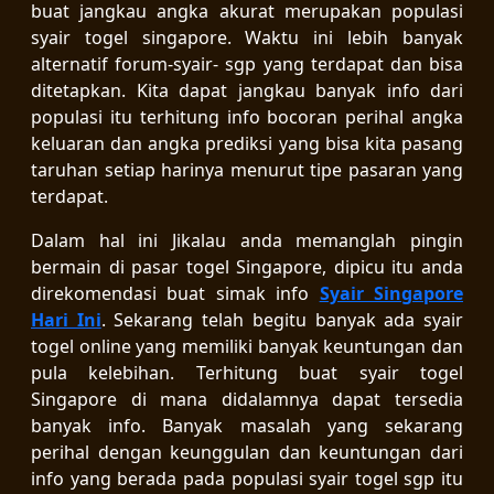
buat jangkau angka akurat merupakan populasi
syair togel singapore. Waktu ini lebih banyak
alternatif forum-syair- sgp yang terdapat dan bisa
ditetapkan. Kita dapat jangkau banyak info dari
populasi itu terhitung info bocoran perihal angka
keluaran dan angka prediksi yang bisa kita pasang
taruhan setiap harinya menurut tipe pasaran yang
terdapat.
Dalam hal ini Jikalau anda memanglah pingin
bermain di pasar togel Singapore, dipicu itu anda
direkomendasi buat simak info
Syair Singapore
Hari Ini
. Sekarang telah begitu banyak ada syair
togel online yang memiliki banyak keuntungan dan
pula kelebihan. Terhitung buat syair togel
Singapore di mana didalamnya dapat tersedia
banyak info. Banyak masalah yang sekarang
perihal dengan keunggulan dan keuntungan dari
info yang berada pada populasi syair togel sgp itu