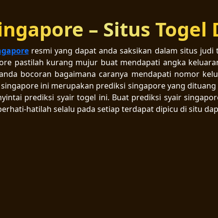
Singapore – Situs Tog
ingapore
resmi yang dapat anda saksikan dalam situs judi to
 pastilah kurang mujur buat mendapati angka keluaran tog
da bocoran bagaimana caranya mendapati nomor keluaran 
ingapore ini merupakan prediksi singapore yang dituang ter
intai prediksi syair togel ini. Buat prediksi syair singa
 berhati-hatilah selalu pada setiap terdapat dipicu di situ