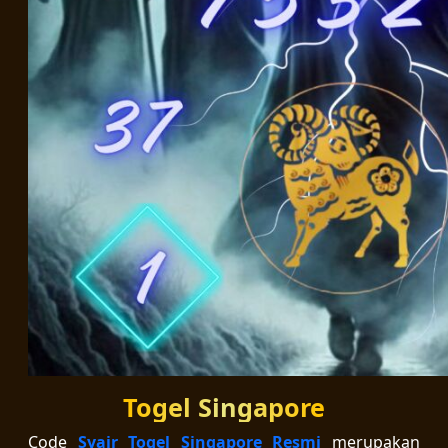
Togel Singapore
Code
Syair Togel Singapore Resmi
merupakan