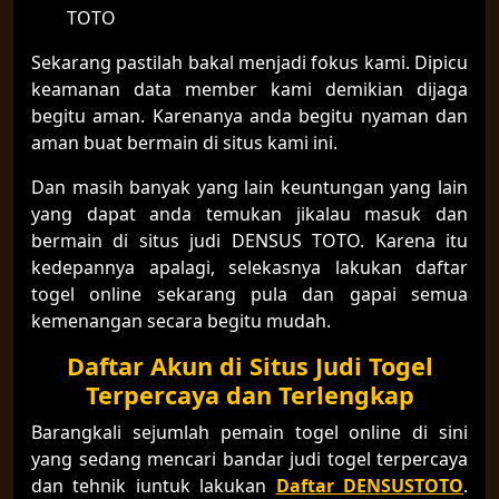
TOTO
Sekarang pastilah bakal menjadi fokus kami. Dipicu
keamanan data member kami demikian dijaga
begitu aman. Karenanya anda begitu nyaman dan
aman buat bermain di situs kami ini.
Dan masih banyak yang lain keuntungan yang lain
yang dapat anda temukan jikalau masuk dan
bermain di situs judi DENSUS TOTO. Karena itu
kedepannya apalagi, selekasnya lakukan daftar
togel online sekarang pula dan gapai semua
kemenangan secara begitu mudah.
Daftar Akun di Situs Judi Togel
Terpercaya dan Terlengkap
Barangkali sejumlah pemain togel online di sini
yang sedang mencari bandar judi togel terpercaya
dan tehnik iuntuk lakukan
Daftar DENSUSTOTO
.