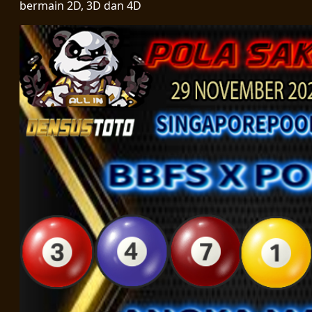
bermain 2D, 3D dan 4D