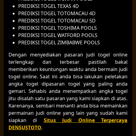
PREDIKSI TOGEL TEXAS 4D
PREDIKSI TOGEL TOTOMACAU 4D
PREDIKSI TOGEL TOTOMACAU 5D
PREDIKSI TOGEL TOSHIMA POOLS
PREDIKSI TOGEL WATFORD POOLS
PREDIKSI TOGEL ZIMBABWE POOLS
Dengan menyediakan pasaran judi togel online
terlengkap dan terbesar pastilah bakal
memberikan keuntungan waktu anda bermain judi
togel online. Saat ini anda bisa lakukan peletakan
angka togel dipasaran togel yang paling anda
gemari. Sehabis anda menempatkan angka togel
jitu disalah satu pasaran yang kami siapkan di atas.
Karenanya, sembari menanti anda bisa memainkan
permainan judi online yang lain yang sudah kami
siapkan di
Situs Judi Online Terpercaya
DENSUSTOTO
.