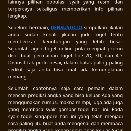
lainnya pilihan populasi syair yang resmi dan
terpercaya sekaligus memberikan info pilihan
lengkap.
Sebelum bermain,
DENSUSTOTO
simpulkan jikalau
anda sudah kenali jikalau judi togel tentu
memberikan keuntungan yang lebih besar.
Sejumlah agen togel online pula menjual promo
disc. buat permainan togel tipe 2D, 3D, dan 4D.
Deposit tak perlu besar, dalam batas paling paling
sedikit saja anda bisa buat ada kemungkinan
menang.
Sejumlah contohnya saja cara pemain dalam
mencari prediksi angka yang bisa keluar. Ada yang
menggunakan rumus, makna mimpi, juga ada juga
yang membaca syair gambar togel hari ini. Pada
syair togel singapore hari ini yang telah menjadi
cara paling jitu buat anda mengenal dan membaca
prediksi angka yang kedepannya akan keluar. Syair