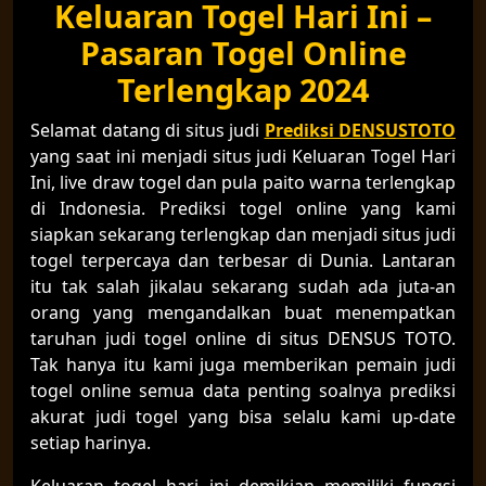
Keluaran Togel Hari Ini –
Pasaran Togel Online
Terlengkap 2024
Selamat datang di situs judi
Prediksi DENSUSTOTO
yang saat ini menjadi situs judi Keluaran Togel Hari
Ini, live draw togel dan pula paito warna terlengkap
di Indonesia. Prediksi togel online yang kami
siapkan sekarang terlengkap dan menjadi situs judi
togel terpercaya dan terbesar di Dunia. Lantaran
itu tak salah jikalau sekarang sudah ada juta-an
orang yang mengandalkan buat menempatkan
taruhan judi togel online di situs DENSUS TOTO.
Tak hanya itu kami juga memberikan pemain judi
togel online semua data penting soalnya prediksi
akurat judi togel yang bisa selalu kami up-date
setiap harinya.