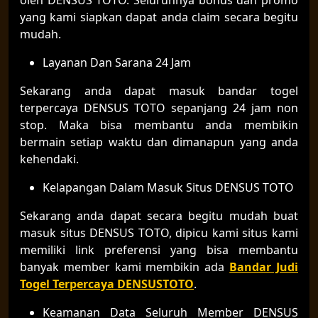
oleh DENSUS TOTO. Seluruhnya bonus dan promo
yang kami siapkan dapat anda claim secara begitu
mudah.
Layanan Dan Sarana 24 Jam
Sekarang anda dapat masuk bandar togel
terpercaya DENSUS TOTO sepanjang 24 jam non
stop. Maka bisa membantu anda membikin
bermain setiap waktu dan dimanapun yang anda
kehendaki.
Kelapangan Dalam Masuk Situs DENSUS TOTO
Sekarang anda dapat secara begitu mudah buat
masuk situs DENSUS TOTO, dipicu kami situs kami
memiliki link preferensi yang bisa membantu
banyak member kami membikin ada
Bandar Judi
Togel Terpercaya DENSUSTOTO
.
Keamanan Data Seluruh Member DENSUS