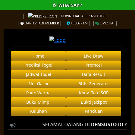
WHATSAPP
DOWNLOAD APLIKASI TOGEL
DAFTAR JADI MEMBER
TELEGRAM
LIVECHAT
Home
Live Draw
Prediksi Togel
Promosi
Jadwal Togel
Data Result
Slot Gacor
Bbfs Generator
Paito Warna
Konv. Toto SGP
Buku Mimpi
Bukti Jackpot
Keluhan
Panduan
SELAMAT DATANG DI
DENSUSTOTO
AGEN TOGEL