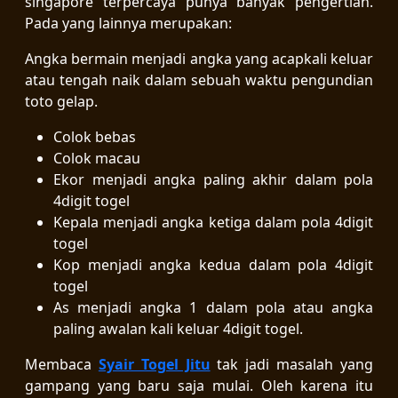
singapore terpercaya punya banyak pengertian.
Pada yang lainnya merupakan:
Angka bermain menjadi angka yang acapkali keluar
atau tengah naik dalam sebuah waktu pengundian
toto gelap.
Colok bebas
Colok macau
Ekor menjadi angka paling akhir dalam pola
4digit togel
Kepala menjadi angka ketiga dalam pola 4digit
togel
Kop menjadi angka kedua dalam pola 4digit
togel
As menjadi angka 1 dalam pola atau angka
paling awalan kali keluar 4digit togel.
Membaca
Syair Togel Jitu
tak jadi masalah yang
gampang yang baru saja mulai. Oleh karena itu