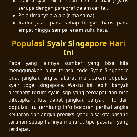
Makna syair dikukuhkan oleh bait-bait (nyaris
serupa dengan paragraf dalam cerita).
Pola rimanya a-a-a-a (rima sama).
Irama jalan pada setiap tengah baris pada
empat hingga sampai enam suku kata.
Populasi Syair Singapore Hari
Ini
Pada yang lainnya sumber yang bisa kita
menggunakan buat terasa code Syair Singapore
buat jangkau angka akurat merupakan populasi
syair togel singapore. Waktu ini lebih banyak
alternatif forum-syair- sgp yang terdapat dan bisa
ditetapkan. Kita dapat jangkau banyak info dari
populasi itu terhitung info bocoran perihal angka
keluaran dan angka prediksi yang bisa kita pasang
taruhan setiap harinya menurut tipe pasaran yang
terdapat.