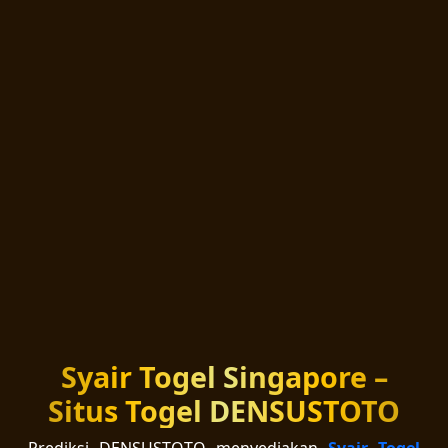
Syair Togel Singapore –
Situs Togel DENSUSTOTO