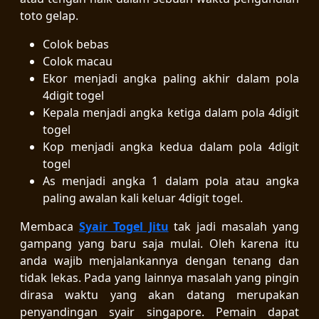
toto gelap.
Colok bebas
Colok macau
Ekor menjadi angka paling akhir dalam pola
4digit togel
Kepala menjadi angka ketiga dalam pola 4digit
togel
Kop menjadi angka kedua dalam pola 4digit
togel
As menjadi angka 1 dalam pola atau angka
paling awalan kali keluar 4digit togel.
Membaca
Syair Togel Jitu
tak jadi masalah yang
gampang yang baru saja mulai. Oleh karena itu
anda wajib menjalankannya dengan tenang dan
tidak lekas. Pada yang lainnya masalah yang pingin
dirasa waktu yang akan datang merupakan
penyandingan syair singapore. Pemain dapat