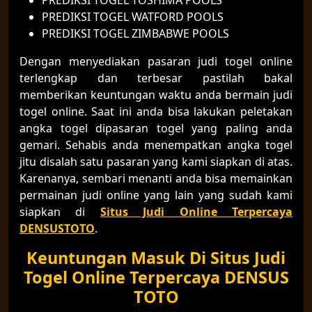
PREDIKSI TOGEL WATFORD POOLS
PREDIKSI TOGEL ZIMBABWE POOLS
Dengan menyediakan pasaran judi togel online
terlengkap dan terbesar pastilah bakal
memberikan keuntungan waktu anda bermain judi
togel online. Saat ini anda bisa lakukan peletakan
angka togel dipasaran togel yang paling anda
gemari. Sehabis anda menempatkan angka togel
jitu disalah satu pasaran yang kami siapkan di atas.
Karenanya, sembari menanti anda bisa memainkan
permainan judi online yang lain yang sudah kami
siapkan di
Situs Judi Online Terpercaya
DENSUSTOTO
.
Keuntungan Masuk Di Situs Judi
Togel Online Terpercaya DENSUS
TOTO