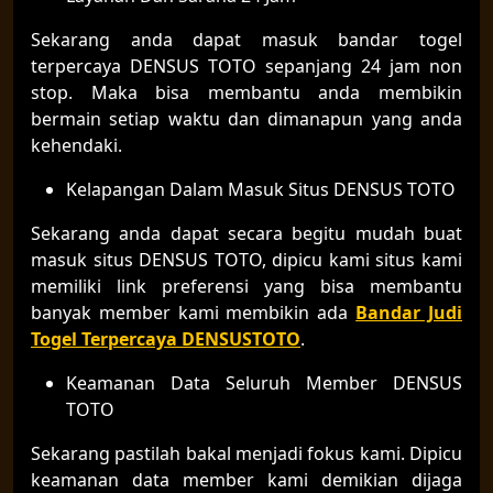
Sekarang anda dapat masuk bandar togel
terpercaya DENSUS TOTO sepanjang 24 jam non
stop. Maka bisa membantu anda membikin
bermain setiap waktu dan dimanapun yang anda
kehendaki.
Kelapangan Dalam Masuk Situs DENSUS TOTO
Sekarang anda dapat secara begitu mudah buat
masuk situs DENSUS TOTO, dipicu kami situs kami
memiliki link preferensi yang bisa membantu
banyak member kami membikin ada
Bandar Judi
Togel Terpercaya DENSUSTOTO
.
Keamanan Data Seluruh Member DENSUS
TOTO
Sekarang pastilah bakal menjadi fokus kami. Dipicu
keamanan data member kami demikian dijaga