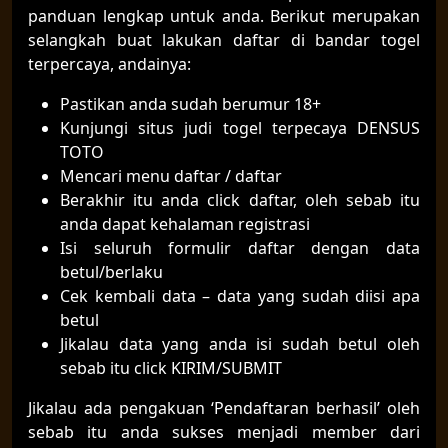
panduan lengkap untuk anda. Berikut merupakan
selangkah buat lakukan daftar di bandar togel
terpercaya, andainya:
Pastikan anda sudah berumur 18+
Kunjungi situs judi togel terpecaya DENSUS
TOTO
Mencari menu daftar / daftar
Berakhir itu anda click daftar, oleh sebab itu
anda dapat kehalaman registrasi
Isi seluruh formulir daftar dengan data
betul/berlaku
Cek kembali data – data yang sudah diisi apa
betul
Jikalau data yang anda isi sudah betul oleh
sebab itu click KIRIM/SUBMIT
Jikalau ada pengakuan ‘Pendaftaran berhasil’ oleh
sebab itu anda sukses menjadi member dari