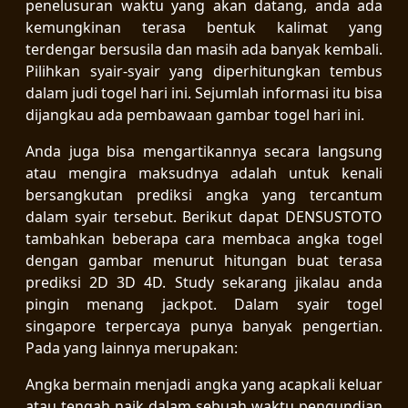
penelusuran waktu yang akan datang, anda ada
kemungkinan terasa bentuk kalimat yang
terdengar bersusila dan masih ada banyak kembali.
Pilihkan syair-syair yang diperhitungkan tembus
dalam judi togel hari ini. Sejumlah informasi itu bisa
dijangkau ada pembawaan gambar togel hari ini.
Anda juga bisa mengartikannya secara langsung
atau mengira maksudnya adalah untuk kenali
bersangkutan prediksi angka yang tercantum
dalam syair tersebut. Berikut dapat DENSUSTOTO
tambahkan beberapa cara membaca angka togel
dengan gambar menurut hitungan buat terasa
prediksi 2D 3D 4D. Study sekarang jikalau anda
pingin menang jackpot. Dalam syair togel
singapore terpercaya punya banyak pengertian.
Pada yang lainnya merupakan:
Angka bermain menjadi angka yang acapkali keluar
atau tengah naik dalam sebuah waktu pengundian