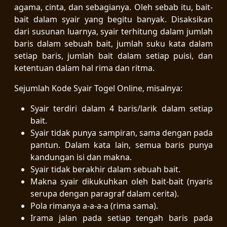
agama, cinta, dan sebagianya. Oleh sebab itu, bait-
bait dalam syair yang begitu banyak. Disaksikan
dari susunan luarnya, syair terhitung dalam jumlah
baris dalam sebuah bait, jumlah suku kata dalam
setiap baris, jumlah bait dalam setiap puisi, dan
ketentuan dalam hal rima dan ritma.
Sejumlah Kode Syair Togel Online, misalnya:
Syair terdiri dalam 4 baris/larik dalam setiap
bait.
Syair tidak punya sampiran, sama dengan pada
pantun. Dalam kata lain, semua baris punya
kandungan isi dan makna.
Syair tidak berakhir dalam sebuah bait.
Makna syair dikukuhkan oleh bait-bait (nyaris
serupa dengan paragraf dalam cerita).
Pola rimanya a-a-a-a (rima sama).
Irama jalan pada setiap tengah baris pada