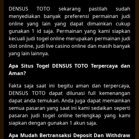
DENSUS TOTO sekarang pastilah sudah
menyediakan banyak preferensi permainan judi
online yang lain yang dapat dimainkan cukup
gunakan 1 id saja. Permainan yang kami siapkan
kecuali judi togel online merupakan permainan judi
slot online, judi live casino online dan masih banyak
yang lain lainnya.
Apa Situs Togel DENSUS TOTO Terpercaya dan
Aman?
Fakta saja saat ini begitu aman dan terpercaya,
DENSUS TOTO dapat dilunasi full kemenangan
dapat anda temukan. Anda juga dapat memainkan
semua pasaran yang saat ini kami sedaikan seperti
pasaran judi togel online terlengkap yang kami
siapkan dengan gunakan 1 akun saja.
Apa Mudah
Bert
ransaksi Deposit Dan Withdraw