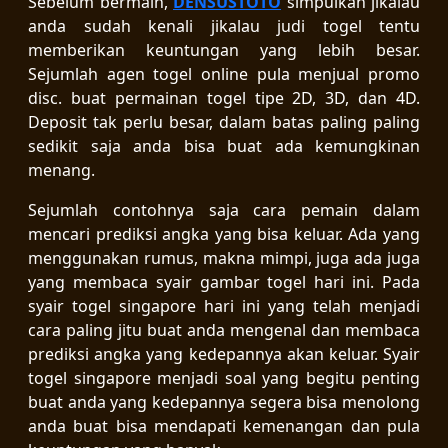
Sebelum bermain,
DENSUSTOTO
simpulkan jikalau
anda sudah kenali jikalau judi togel tentu
memberikan keuntungan yang lebih besar.
Sejumlah agen togel online pula menjual promo
disc. buat permainan togel tipe 2D, 3D, dan 4D.
Deposit tak perlu besar, dalam batas paling paling
sedikit saja anda bisa buat ada kemungkinan
menang.
Sejumlah contohnya saja cara pemain dalam
mencari prediksi angka yang bisa keluar. Ada yang
menggunakan rumus, makna mimpi, juga ada juga
yang membaca syair gambar togel hari ini. Pada
syair togel singapore hari ini yang telah menjadi
cara paling jitu buat anda mengenal dan membaca
prediksi angka yang kedepannya akan keluar. Syair
togel singapore menjadi soal yang begitu penting
buat anda yang kedepannya segera bisa menolong
anda buat bisa mendapati kemenangan dan pula