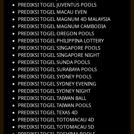
PREDIKSI TOGEL JUVENTUS POOLS
PREDIKSI TOGEL MACAU EVEN
PREDIKSI TOGEL MAGNUM 4D MALAYSIA
PREDIKSI TOGEL MAGNUM CAMBODIA
PREDIKSI TOGEL OREGON POOLS
PREDIKSI TOGEL PHILIPPINA LOTTERY
PREDIKSI TOGEL SINGAPORE POOLS
PREDIKSI TOGEL SINGAPORE NIGHT
PREDIKSI TOGEL SUNDA POOLS
PREDIKSI TOGEL SURABAYA POOLS
PREDIKSI TOGEL SYDNEY POOLS
PREDIKSI TOGEL SYDNEY EVENING
PREDIKSI TOGEL SYDNEY NIGHT
PREDIKSI TOGEL TAIWAN BALL
PREDIKSI TOGEL TAIWAN POOLS
PREDIKSI TOGEL TEXAS 4D
PREDIKSI TOGEL TOTOMACAU 4D
PREDIKSI TOGEL TOTOMACAU 5D
PREDIKSI TOGEL TOSHIMA POOLS