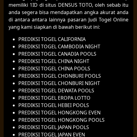
memiliki 1ID di situs DENSUS TOTO, oleh sebab itu
anda segera bisa mendapatkan angka akurat anda
di antara antara lainnya pasaran Judi Togel Online
yang kami siapkan di bawah berikut ini:
PREDIKSI TOGEL CALIFORNIA
PREDIKSI TOGEL CAMBODIA NIGHT
PREDIKSI TOGEL CANADIA POOLS
PREDIKSI TOGEL CHINA NIGHT
PREDIKSI TOGEL CHINA POOLS
PREDIKSI TOGEL CHONBURI POOLS
PREDIKSI TOGEL CHONBURI NIGHT
PREDIKSI TOGEL DEWATA POOLS
PREDIKSI TOGEL EROPA LOTTO
PREDIKSI TOGEL HEBEI POOLS
PREDIKSI TOGEL HONGKONG EVEN
PREDIKSI TOGEL HONGKONG POOLS
PREDIKSI TOGEL JAPAN POOLS
PREDIKSI TOGEL JAPAN EVEN