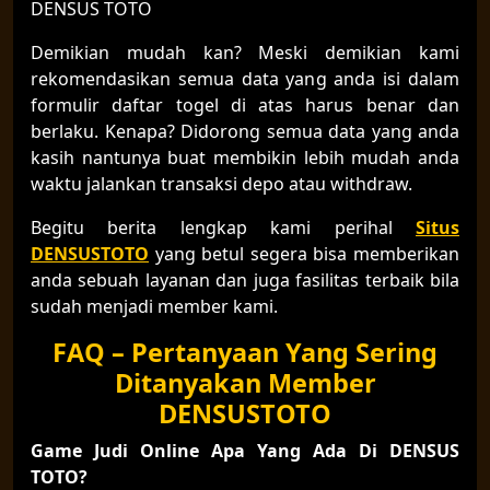
DENSUS TOTO
Demikian mudah kan? Meski demikian kami
rekomendasikan semua data yang anda isi dalam
formulir daftar togel di atas harus benar dan
berlaku. Kenapa? Didorong semua data yang anda
kasih nantunya buat membikin lebih mudah anda
waktu jalankan transaksi depo atau withdraw.
Begitu berita lengkap kami perihal
Situs
DENSUSTOTO
yang betul segera bisa memberikan
anda sebuah layanan dan juga fasilitas terbaik bila
sudah menjadi member kami.
FAQ – Pertanyaan Yang Sering
Ditanyakan Member
DENSUSTOTO
Game Judi Online Apa Yang Ada Di DENSUS
TOTO?