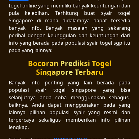
togel online yang memiliki banyak keuntungan dan
pula kelebihan. Terhitung buat syair togel
Singapore di mana didalamnya dapat tersedia
banyak info. Banyak masalah yang sekarang
perihal dengan keunggulan dan keuntungan dari
info yang berada pada populasi syair togel sgp itu
pada yang lainnya:
Bocoran Prediksi Togel
Singapore Terbaru
Banyak info penting yang lain berada pada
populasi syair togel singapore yang bisa
selanjutnya anda coba menggunakan sebagus-
baiknya. Anda dapat menggunakan pada yang
lainnya pilihan populasi syair yang resmi dan
terpercaya sekaligus memberikan info pilihan
lengkap.