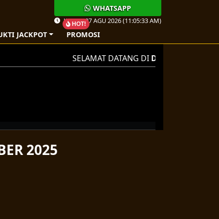
WHATSAPP
JUMAT, 07 AGU 2026 (
11:05:34 AM
)
UKTI JACKPOT
PROMOSI
SELAMAT DATANG DI
DENSUSTOTO
AGEN T
BER 2025