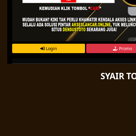
Login
Promo
SYAIR T