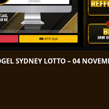
RTP Slot
OGEL SYDNEY LOTTO – 04 NOVEM