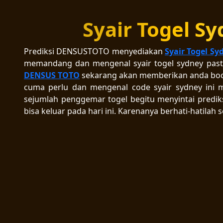
Syair Togel S
Prediksi DENSUSTOTO menyediakan
Syair Togel Sy
memandang dan mengenal syair togel sydney pastila
DENSUS TOTO
sekarang akan memberikan anda bocor
cuma perlu dan mengenal code syair sydney ini me
sejumlah penggemar togel begitu menyintai prediksi
bisa keluar pada hari ini. Karenanya berhati-hatilah