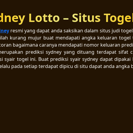
ydney Lotto – Situs To
dney
resmi yang dapat anda saksikan dalam situs judi togel o
h kurang mujur buat mendapati angka keluaran togel terj
an bagaimana caranya mendapati nomor keluaran prediksi 
rupakan prediksi sydney yang dituang terdapat sifat cod
 syair togel ini. Buat prediksi syair sydney dapat dipak
 selalu pada setiap terdapat dipicu di situ dapat anda angk