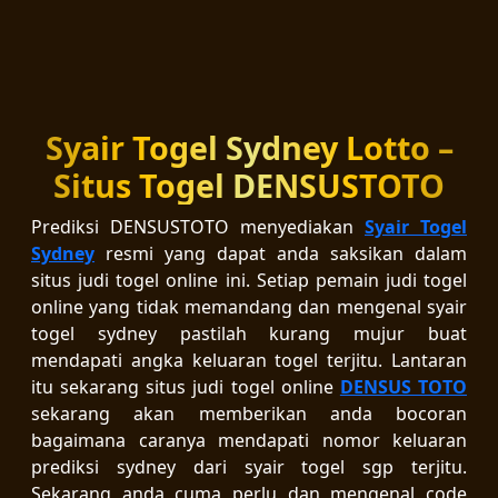
Syair Togel Sydney Lotto –
Situs Togel DENSUSTOTO
Prediksi DENSUSTOTO menyediakan
Syair Togel
Sydney
resmi yang dapat anda saksikan dalam
situs judi togel online ini. Setiap pemain judi togel
online yang tidak memandang dan mengenal syair
togel sydney pastilah kurang mujur buat
mendapati angka keluaran togel terjitu. Lantaran
itu sekarang situs judi togel online
DENSUS TOTO
sekarang akan memberikan anda bocoran
bagaimana caranya mendapati nomor keluaran
prediksi sydney dari syair togel sgp terjitu.
Sekarang anda cuma perlu dan mengenal code