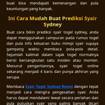
buat bisa mendapati kemenangan dan pula
keuntungan yang banyak.
Ini Cara Mudah Buat Prediksi Syair
Sydney
Buat cara bikin prediksi syair togel sydney, anda
dapat menggunakan campuran pada rumus togel
dan pula info keluaran buku mimpi syair supaya
gampang waktu membaca pola-pola detail.
Sejumlah kalimat dalam sajak togel normalnya
berisi bersangkutan satu insiden atau momen.
Menurut pengertiannya, syair togel online
sekarang menjadi 4 baris dan punya akhiran yang
serupa.
Membaca
Syair Togel Sydney Resmi
dengan tepat
menjadi cara mengira pengesahan syair. Anda
harus dapat mendalami lewat secara perlahan dan
pula putuskan syair yang paling banyak dicari