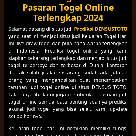
Pasaran Togel Online
Terlengkap 2024
Selamat datang di situs judi
Prediksi DENSUSTOTO
yang saat ini menjadi situs judi Keluaran Togel Hari
Ini, live draw togel dan pula paito warna terlengkap
di Indonesia. Prediksi togel online yang kami
siapkan sekarang terlengkap dan menjadi situs judi
togel terpercaya dan terbesar di Dunia. Lantaran
itu tak salah jikalau sekarang sudah ada juta-an
orang yang mengandalkan buat menempatkan
taruhan judi togel online di situs DENSUS TOTO.
Tak hanya itu kami juga memberikan pemain judi
togel online semua data penting soalnya prediksi
akurat judi togel yang bisa selalu kami up-date
setiap harinya.
Keluaran togel hari ini demikian memiliki fungsi
buat anda berasa angka akurat yang bisa anda