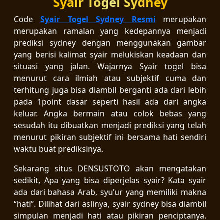
Syair Togel Sydney
Code
Syair Togel Sydney Resmi
merupakan
merupakan ramalan yang kedepannya menjadi
prediksi sydney dengan menggunakan gambar
yang berisi kalimat syair melukiskan keadaan dan
situasi yang jalan. Wajarnya Syair togel bisa
menurut cara ilmiah atau subjektif cuma dan
terhitung juga bisa diambil berganti ada dari lebih
pada 1point dasar seperti hasil ada dari angka
keluar. Angka bermain atau colok bebas yang
sesudah itu dibuatkan menjadi prediksi yang telah
menurut pikiran subjektif ini bersama hati sendiri
waktu buat prediksinya.
Sekarang situs DENSUSTOTO akan mengatakan
sedikit, Apa yang bisa diperjelas syair? Kata syair
ada dari bahasa Arab, syu’ur yang memiliki makna
“hati”. Dilihat dari aslinya, syair sydney bisa diambil
simpulan menjadi hati atau pikiran penciptanya.