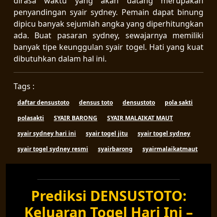
dirasa waktu yang akan datang merupakan
penyandingan syair sydney. Pemain dapat binung
dipicu banyak sejumlah angka yang diperhitungkan
ada. Buat pasaran sydney, sewajarnya memiliki
banyak tipe keunggulan syair togel. Hati yang kuat
dibutuhkan dalam hal ini.
Tags :
daftar densustoto
densus toto
densustoto
pola sakti
polasakti
SYAIR BARONG
SYAIR MALAIKAT MAUT
syair sydney hari ini
syair togel jitu
syair togel sydney
syair togel sydney resmi
syairbarong
syairmalaikatmaut
Prediksi DENSUSTOTO:
Keluaran Togel Hari Ini –