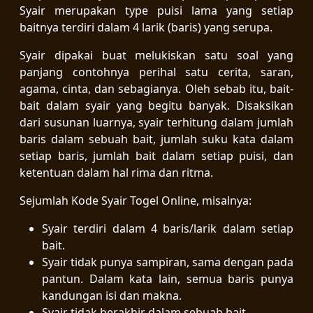
Syair merupakan type puisi lama yang setiap
baitnya terdiri dalam 4 larik (baris) yang serupa.
Syair dipakai buat melukiskan satu soal yang
panjang contohnya perihal satu cerita, saran,
agama, cinta, dan sebagianya. Oleh sebab itu, bait-
bait dalam syair yang begitu banyak. Disaksikan
dari susunan luarnya, syair terhitung dalam jumlah
baris dalam sebuah bait, jumlah suku kata dalam
setiap baris, jumlah bait dalam setiap puisi, dan
ketentuan dalam hal rima dan ritma.
Sejumlah Kode Syair Togel Online, misalnya:
Syair terdiri dalam 4 baris/larik dalam setiap
bait.
Syair tidak punya sampiran, sama dengan pada
pantun. Dalam kata lain, semua baris punya
kandungan isi dan makna.
Syair tidak berakhir dalam sebuah bait.