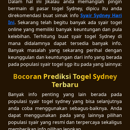
Dalam hal ini Jikalau anda memanglah pingin
bermain di pasar togel Sydney, dipicu itu anda
direkomendasi buat simak info
Syair Sydney Hari
Ini
. Sekarang telah begitu banyak ada syair togel
online yang memiliki banyak keuntungan dan pula
kelebihan. Terhitung buat syair togel Sydney di
mana didalamnya dapat tersedia banyak info.
Banyak masalah yang sekarang perihal dengan
keunggulan dan keuntungan dari info yang berada
pada populasi syair togel sgp itu pada yang lainnya:
Bocoran Prediksi Togel Sydney
Terbaru
Banyak info penting yang lain berada pada
populasi syair togel sydney yang bisa selanjutnya
anda coba menggunakan sebagus-baiknya. Anda
dapat menggunakan pada yang lainnya pilihan
populasi syair yang resmi dan terpercaya sekaligus
memberikan info pilihan lengkap.