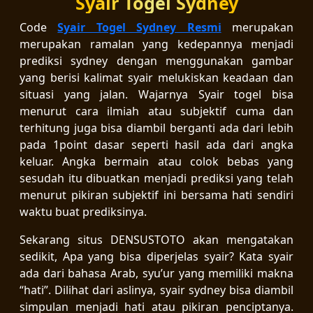
Syair Togel Sydney
Code
Syair Togel Sydney Resmi
merupakan
merupakan ramalan yang kedepannya menjadi
prediksi sydney dengan menggunakan gambar
yang berisi kalimat syair melukiskan keadaan dan
situasi yang jalan. Wajarnya Syair togel bisa
menurut cara ilmiah atau subjektif cuma dan
terhitung juga bisa diambil berganti ada dari lebih
pada 1point dasar seperti hasil ada dari angka
keluar. Angka bermain atau colok bebas yang
sesudah itu dibuatkan menjadi prediksi yang telah
menurut pikiran subjektif ini bersama hati sendiri
waktu buat prediksinya.
Sekarang situs DENSUSTOTO akan mengatakan
sedikit, Apa yang bisa diperjelas syair? Kata syair
ada dari bahasa Arab, syu’ur yang memiliki makna
“hati”. Dilihat dari aslinya, syair sydney bisa diambil
simpulan menjadi hati atau pikiran penciptanya.