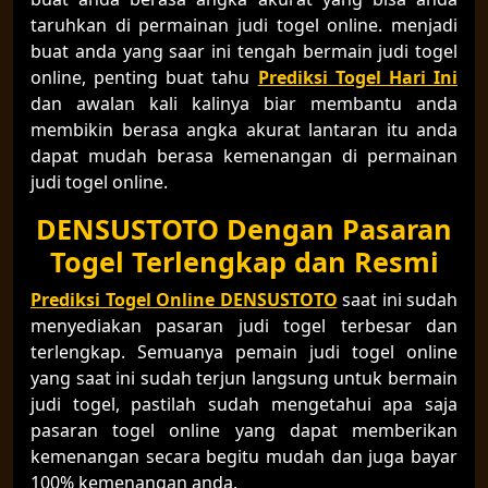
taruhkan di permainan judi togel online. menjadi
buat anda yang saar ini tengah bermain judi togel
online, penting buat tahu
Prediksi Togel Hari Ini
dan awalan kali kalinya biar membantu anda
membikin berasa angka akurat lantaran itu anda
dapat mudah berasa kemenangan di permainan
judi togel online.
DENSUSTOTO Dengan Pasaran
Togel Terlengkap dan Resmi
Prediksi Togel Online DENSUSTOTO
saat ini sudah
menyediakan pasaran judi togel terbesar dan
terlengkap. Semuanya pemain judi togel online
yang saat ini sudah terjun langsung untuk bermain
judi togel, pastilah sudah mengetahui apa saja
pasaran togel online yang dapat memberikan
kemenangan secara begitu mudah dan juga bayar
100% kemenangan anda.