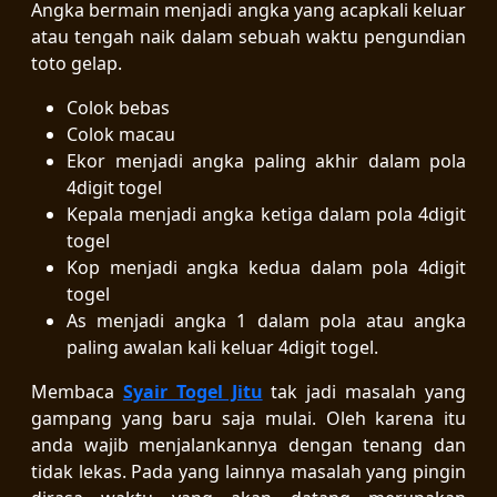
Angka bermain menjadi angka yang acapkali keluar
atau tengah naik dalam sebuah waktu pengundian
toto gelap.
Colok bebas
Colok macau
Ekor menjadi angka paling akhir dalam pola
4digit togel
Kepala menjadi angka ketiga dalam pola 4digit
togel
Kop menjadi angka kedua dalam pola 4digit
togel
As menjadi angka 1 dalam pola atau angka
paling awalan kali keluar 4digit togel.
Membaca
Syair Togel Jitu
tak jadi masalah yang
gampang yang baru saja mulai. Oleh karena itu
anda wajib menjalankannya dengan tenang dan
tidak lekas. Pada yang lainnya masalah yang pingin