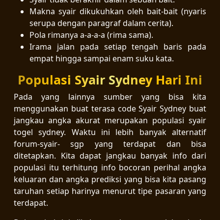
Makna syair dikukuhkan oleh bait-bait (nyaris
serupa dengan paragraf dalam cerita).
Pola rimanya a-a-a-a (rima sama).
Irama jalan pada setiap tengah baris pada
empat hingga sampai enam suku kata.
Populasi Syair Sydney Hari Ini
Pada yang lainnya sumber yang bisa kita
menggunakan buat terasa code Syair Sydney buat
jangkau angka akurat merupakan populasi syair
togel sydney. Waktu ini lebih banyak alternatif
forum-syair- sgp yang terdapat dan bisa
ditetapkan. Kita dapat jangkau banyak info dari
populasi itu terhitung info bocoran perihal angka
keluaran dan angka prediksi yang bisa kita pasang
taruhan setiap harinya menurut tipe pasaran yang
terdapat.