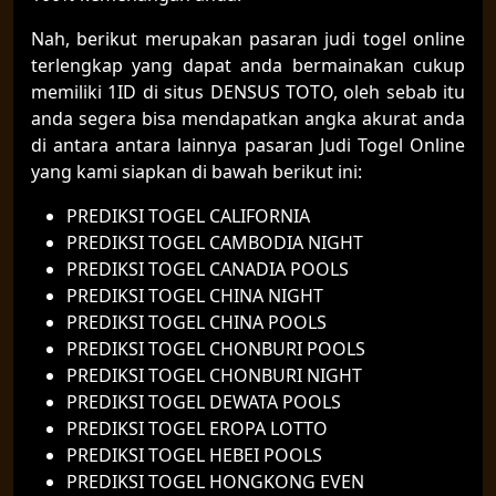
Nah, berikut merupakan pasaran judi togel online
terlengkap yang dapat anda bermainakan cukup
memiliki 1ID di situs DENSUS TOTO, oleh sebab itu
anda segera bisa mendapatkan angka akurat anda
di antara antara lainnya pasaran Judi Togel Online
yang kami siapkan di bawah berikut ini:
PREDIKSI TOGEL CALIFORNIA
PREDIKSI TOGEL CAMBODIA NIGHT
PREDIKSI TOGEL CANADIA POOLS
PREDIKSI TOGEL CHINA NIGHT
PREDIKSI TOGEL CHINA POOLS
PREDIKSI TOGEL CHONBURI POOLS
PREDIKSI TOGEL CHONBURI NIGHT
PREDIKSI TOGEL DEWATA POOLS
PREDIKSI TOGEL EROPA LOTTO
PREDIKSI TOGEL HEBEI POOLS
PREDIKSI TOGEL HONGKONG EVEN