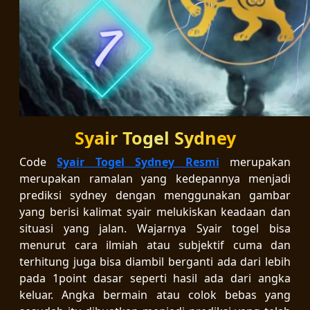
Syair Togel Sydney
Code
Syair Togel Sydney Resmi
merupakan
merupakan ramalan yang kedepannya menjadi
prediksi sydney dengan menggunakan gambar
yang berisi kalimat syair melukiskan keadaan dan
situasi yang jalan. Wajarnya Syair togel bisa
menurut cara ilmiah atau subjektif cuma dan
terhitung juga bisa diambil berganti ada dari lebih
pada 1point dasar seperti hasil ada dari angka
keluar. Angka bermain atau colok bebas yang