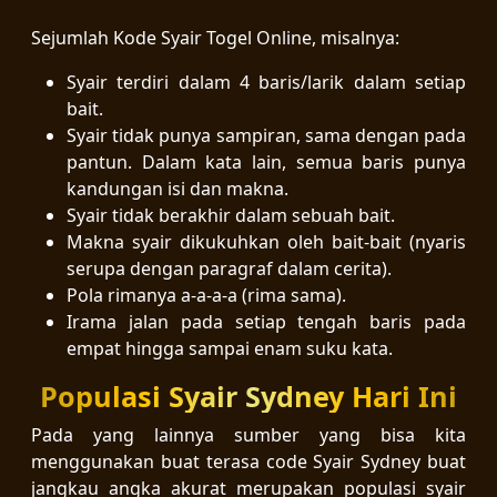
Sejumlah Kode Syair Togel Online, misalnya:
Syair terdiri dalam 4 baris/larik dalam setiap
bait.
Syair tidak punya sampiran, sama dengan pada
pantun. Dalam kata lain, semua baris punya
kandungan isi dan makna.
Syair tidak berakhir dalam sebuah bait.
Makna syair dikukuhkan oleh bait-bait (nyaris
serupa dengan paragraf dalam cerita).
Pola rimanya a-a-a-a (rima sama).
Irama jalan pada setiap tengah baris pada
empat hingga sampai enam suku kata.
Populasi Syair Sydney Hari Ini
Pada yang lainnya sumber yang bisa kita
menggunakan buat terasa code Syair Sydney buat
jangkau angka akurat merupakan populasi syair