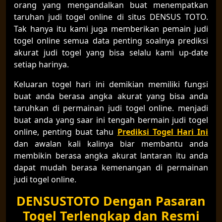
orang yang mengandalkan buat menempatkan
taruhan judi togel online di situs DENSUS TOTO.
Tak hanya itu kami juga memberikan pemain judi
togel online semua data penting soalnya prediksi
akurat judi togel yang bisa selalu kami up-date
setiap harinya.
Keluaran togel hari ini demikian memiliki fungsi
buat anda berasa angka akurat yang bisa anda
taruhkan di permainan judi togel online. menjadi
buat anda yang saar ini tengah bermain judi togel
online, penting buat tahu
Prediksi Togel Hari Ini
dan awalan kali kalinya biar membantu anda
membikin berasa angka akurat lantaran itu anda
dapat mudah berasa kemenangan di permainan
judi togel online.
DENSUSTOTO Dengan Pasaran
Togel Terlengkap dan Resmi