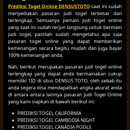
Prediksi Togel Online DENSUSTOTO
saat ini sudah
menyediakan pasaran judi togel terbesar dan
terlengkap. Semuanya pemain judi togel online
yang saat ini sudah terjun langsung untuk bermain
judi togel, pastilah sudah mengetahui apa saja
pasaran togel online yang dapat memberikan
kemenangan secara begitu mudah dan juga bayar
100% kemenangan anda.
Nah, berikut merupakan pasaran judi togel online
terlengkap yang dapat anda bermainakan cukup
memiliki 1ID di situs DENSUS TOTO, oleh sebab itu
anda segera bisa mendapatkan angka akurat anda
di antara antara lainnya pasaran Judi Togel Online
yang kami siapkan di bawah berikut ini:
PREDIKSI TOGEL CALIFORNIA
PREDIKSI TOGEL CAMBODIA NIGHT
PREDIKSI TOGEL CANADIA POOLS