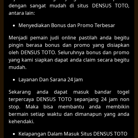
dengan sangat mudah di situs DENSUS TOTO,
antara lain:
Menyediakan Bonus dan Promo Terbesar
Menjadi pemain judi online pastilah anda begitu
pingin berasa bonus dan promo yang disiapkan
oleh DENSUS TOTO. Seluruhnya bonus dan promo
yang kami siapkan dapat anda claim secara begitu
mudah.
Layanan Dan Sarana 24 Jam
Sekarang anda dapat masuk bandar togel
terpercaya DENSUS TOTO sepanjang 24 jam non
stop. Maka bisa membantu anda membikin
bermain setiap waktu dan dimanapun yang anda
kehendaki.
Kelapangan Dalam Masuk Situs DENSUS TOTO