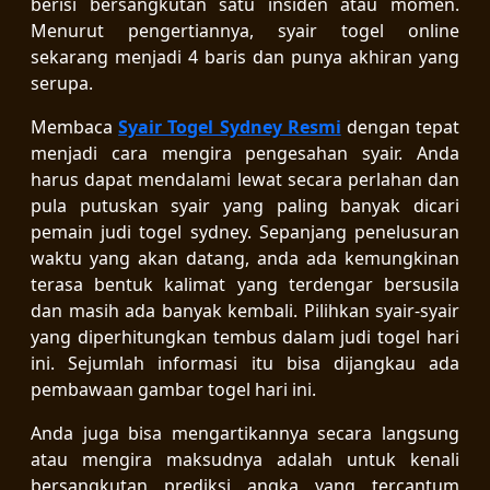
berisi bersangkutan satu insiden atau momen.
Menurut pengertiannya, syair togel online
sekarang menjadi 4 baris dan punya akhiran yang
serupa.
Membaca
Syair Togel Sydney Resmi
dengan tepat
menjadi cara mengira pengesahan syair. Anda
harus dapat mendalami lewat secara perlahan dan
pula putuskan syair yang paling banyak dicari
pemain judi togel sydney. Sepanjang penelusuran
waktu yang akan datang, anda ada kemungkinan
terasa bentuk kalimat yang terdengar bersusila
dan masih ada banyak kembali. Pilihkan syair-syair
yang diperhitungkan tembus dalam judi togel hari
ini. Sejumlah informasi itu bisa dijangkau ada
pembawaan gambar togel hari ini.
Anda juga bisa mengartikannya secara langsung
atau mengira maksudnya adalah untuk kenali
bersangkutan prediksi angka yang tercantum