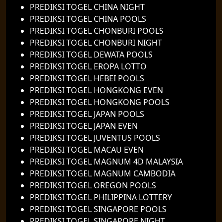
PREDIKSI TOGEL CHINA NIGHT
PREDIKSI TOGEL CHINA POOLS
PREDIKSI TOGEL CHONBURI POOLS
PREDIKSI TOGEL CHONBURI NIGHT
PREDIKSI TOGEL DEWATA POOLS
PREDIKSI TOGEL EROPA LOTTO
PREDIKSI TOGEL HEBEI POOLS
PREDIKSI TOGEL HONGKONG EVEN
PREDIKSI TOGEL HONGKONG POOLS
PREDIKSI TOGEL JAPAN POOLS
PREDIKSI TOGEL JAPAN EVEN
PREDIKSI TOGEL JUVENTUS POOLS
PREDIKSI TOGEL MACAU EVEN
PREDIKSI TOGEL MAGNUM 4D MALAYSIA
PREDIKSI TOGEL MAGNUM CAMBODIA
PREDIKSI TOGEL OREGON POOLS
PREDIKSI TOGEL PHILIPPINA LOTTERY
PREDIKSI TOGEL SINGAPORE POOLS
PREDIKSI TOGEL SINGAPORE NIGHT