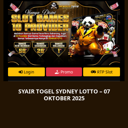
Login
Promo
RTP Slot
SYAIR TOGEL SYDNEY LOTTO – 07
OKTOBER 2025