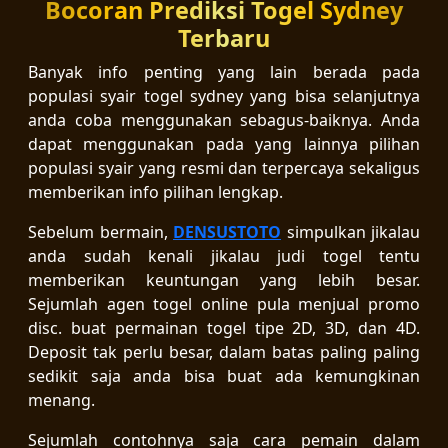
Bocoran Prediksi Togel Sydney
Terbaru
Banyak info penting yang lain berada pada
populasi syair togel sydney yang bisa selanjutnya
anda coba menggunakan sebagus-baiknya. Anda
dapat menggunakan pada yang lainnya pilihan
populasi syair yang resmi dan terpercaya sekaligus
memberikan info pilihan lengkap.
Sebelum bermain,
DENSUSTOTO
simpulkan jikalau
anda sudah kenali jikalau judi togel tentu
memberikan keuntungan yang lebih besar.
Sejumlah agen togel online pula menjual promo
disc. buat permainan togel tipe 2D, 3D, dan 4D.
Deposit tak perlu besar, dalam batas paling paling
sedikit saja anda bisa buat ada kemungkinan
menang.
Sejumlah contohnya saja cara pemain dalam