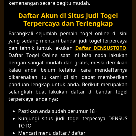
kemenangan secara begitu mudah.
Daftar Akun di Situs Judi Togel
Terpercaya dan Terlengkap
Barangkali sejumlah pemain togel online di sini
yang sedang mencari bandar judi togel terpercaya
dan tehnik iuntuk lakukan
Daftar DENSUSTOTO
.
Daftar Togel Online saat ini bisa nada lakukan
dengan sangat mudah dan gratis, meski demikian
kalau anda belum ketahui cara mendaftarnya
dikarenakan itu kami di sini dapat memberikan
panduan lengkap untuk anda. Berikut merupakan
selangkah buat lakukan daftar di bandar togel
terpercaya, andainya:
Pastikan anda sudah berumur 18+
Kunjungi situs judi togel terpecaya DENSUS
TOTO
Mencari menu daftar / daftar