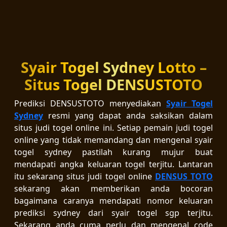
Syair Togel Sydney Lotto –
Situs Togel DENSUSTOTO
Prediksi DENSUSTOTO menyediakan
Syair Togel
Sydney
resmi yang dapat anda saksikan dalam
situs judi togel online ini. Setiap pemain judi togel
online yang tidak memandang dan mengenal syair
togel sydney pastilah kurang mujur buat
mendapati angka keluaran togel terjitu. Lantaran
itu sekarang situs judi togel online
DENSUS TOTO
sekarang akan memberikan anda bocoran
bagaimana caranya mendapati nomor keluaran
prediksi sydney dari syair togel sgp terjitu.
Sekarang anda cuma perlu dan mengenal code