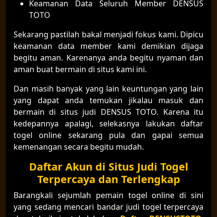
Keamanan Data Seluruh Member DENSUS
TOTO
Sekarang pastilah bakal menjadi fokus kami. Dipicu
keamanan data member kami demikian dijaga
begitu aman. Karenanya anda begitu nyaman dan
aman buat bermain di situs kami ini.
Dan masih banyak yang lain keuntungan yang lain
yang dapat anda temukan jikalau masuk dan
bermain di situs judi DENSUS TOTO. Karena itu
kedepannya apalagi, selekasnya lakukan daftar
togel online sekarang pula dan gapai semua
kemenangan secara begitu mudah.
Daftar Akun di Situs Judi Togel
Terpercaya dan Terlengkap
Barangkali sejumlah pemain togel online di sini
yang sedang mencari bandar judi togel terpercaya