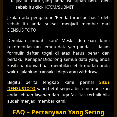
Jikalau data yang anda isi sudah betul oleh
sebab itu click KIRIM/SUBMIT
Jikalau ada pengakuan ‘Pendaftaran berhasil’ oleh
sebab itu anda sukses menjadi member dari
DENSUS TOTO
Demikian mudah kan? Meski demikian kami
rekomendasikan semua data yang anda isi dalam
formulir daftar togel di atas harus benar dan
berlaku. Kenapa? Didorong semua data yang anda
kasih nantunya buat membikin lebih mudah anda
waktu jalankan transaksi depo atau withdraw.
Begitu berita lengkap kami perihal
Situs
DENSUSTOTO
yang betul segera bisa memberikan
anda sebuah layanan dan juga fasilitas terbaik bila
sudah menjadi member kami.
FAQ – Pertanyaan Yang Sering