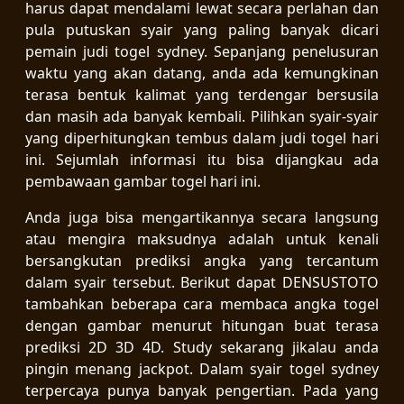
harus dapat mendalami lewat secara perlahan dan
pula putuskan syair yang paling banyak dicari
pemain judi togel sydney. Sepanjang penelusuran
waktu yang akan datang, anda ada kemungkinan
terasa bentuk kalimat yang terdengar bersusila
dan masih ada banyak kembali. Pilihkan syair-syair
yang diperhitungkan tembus dalam judi togel hari
ini. Sejumlah informasi itu bisa dijangkau ada
pembawaan gambar togel hari ini.
Anda juga bisa mengartikannya secara langsung
atau mengira maksudnya adalah untuk kenali
bersangkutan prediksi angka yang tercantum
dalam syair tersebut. Berikut dapat DENSUSTOTO
tambahkan beberapa cara membaca angka togel
dengan gambar menurut hitungan buat terasa
prediksi 2D 3D 4D. Study sekarang jikalau anda
pingin menang jackpot. Dalam syair togel sydney
terpercaya punya banyak pengertian. Pada yang