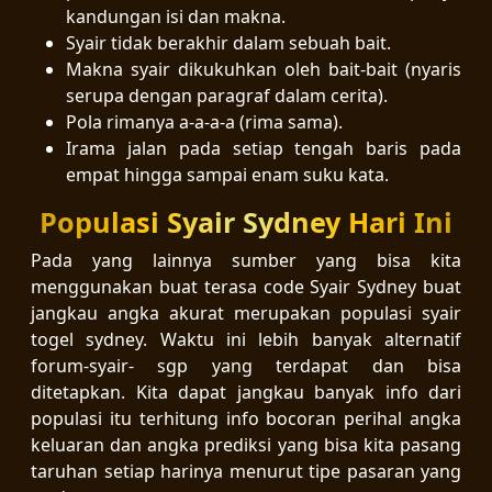
kandungan isi dan makna.
Syair tidak berakhir dalam sebuah bait.
Makna syair dikukuhkan oleh bait-bait (nyaris
serupa dengan paragraf dalam cerita).
Pola rimanya a-a-a-a (rima sama).
Irama jalan pada setiap tengah baris pada
empat hingga sampai enam suku kata.
Populasi Syair Sydney Hari Ini
Pada yang lainnya sumber yang bisa kita
menggunakan buat terasa code Syair Sydney buat
jangkau angka akurat merupakan populasi syair
togel sydney. Waktu ini lebih banyak alternatif
forum-syair- sgp yang terdapat dan bisa
ditetapkan. Kita dapat jangkau banyak info dari
populasi itu terhitung info bocoran perihal angka
keluaran dan angka prediksi yang bisa kita pasang
taruhan setiap harinya menurut tipe pasaran yang