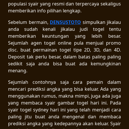
populasi syair yang resmi dan terpercaya sekaligus
memberikan info pilihan lengkap.
Sebelum bermain,
DENSUSTOTO
simpulkan jikalau
anda sudah kenali jikalau judi togel tentu
memberikan keuntungan yang lebih besar.
Sejumlah agen togel online pula menjual promo
disc. buat permainan togel tipe 2D, 3D, dan 4D.
Deposit tak perlu besar, dalam batas paling paling
sedikit saja anda bisa buat ada kemungkinan
menang.
Sejumlah contohnya saja cara pemain dalam
mencari prediksi angka yang bisa keluar. Ada yang
menggunakan rumus, makna mimpi, juga ada juga
yang membaca syair gambar togel hari ini. Pada
syair togel sydney hari ini yang telah menjadi cara
paling jitu buat anda mengenal dan membaca
prediksi angka yang kedepannya akan keluar. Syair