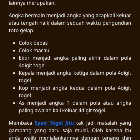
lainnya merupakan:
Angka bermain menjadi angka yang acapkali keluar
atau tengah naik dalam sebuah waktu pengundian
toto gelap.
Colok bebas
Colok macau
Ekor menjadi angka paling akhir dalam pola
4digit togel
Kepala menjadi angka ketiga dalam pola 4digit
togel
Kop menjadi angka kedua dalam pola 4digit
togel
As menjadi angka 1 dalam pola atau angka
paling awalan kali keluar 4digit togel.
Membaca
Syair Togel Jitu
tak jadi masalah yang
gampang yang baru saja mulai. Oleh karena itu
anda wajib menjalankannya dengan tenang dan