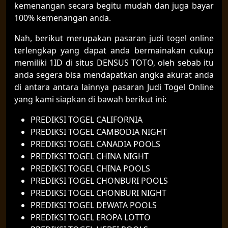
kemenangan secara begitu mudah dan juga bayar
100% kemenangan anda.
Nah, berikut merupakan pasaran judi togel online
terlengkap yang dapat anda bermainakan cukup
memiliki 1ID di situs DENSUS TOTO, oleh sebab itu
anda segera bisa mendapatkan angka akurat anda
di antara antara lainnya pasaran Judi Togel Online
yang kami siapkan di bawah berikut ini:
PREDIKSI TOGEL CALIFORNIA
PREDIKSI TOGEL CAMBODIA NIGHT
PREDIKSI TOGEL CANADIA POOLS
PREDIKSI TOGEL CHINA NIGHT
PREDIKSI TOGEL CHINA POOLS
PREDIKSI TOGEL CHONBURI POOLS
PREDIKSI TOGEL CHONBURI NIGHT
PREDIKSI TOGEL DEWATA POOLS
PREDIKSI TOGEL EROPA LOTTO