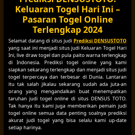
Keluaran Togel Hari Ini –
Pasaran Togel Online
Terlengkap 2024
Selamat datang di situs judi
Prediksi DENSUSTOTO
yang saat ini menjadi situs judi Keluaran Togel Hari
Ini, live draw togel dan pula paito warna terlengkap
di Indonesia. Prediksi togel online yang kami
siapkan sekarang terlengkap dan menjadi situs judi
togel terpercaya dan terbesar di Dunia. Lantaran
itu tak salah jikalau sekarang sudah ada juta-an
orang yang mengandalkan buat menempatkan
taruhan judi togel online di situs DENSUS TOTO.
Tak hanya itu kami juga memberikan pemain judi
togel online semua data penting soalnya prediksi
akurat judi togel yang bisa selalu kami up-date
setiap harinya.