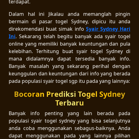
terdapat.
Dalam hal ini Jikalau anda memanglah pingin
bermain di pasar togel Sydney, dipicu itu anda
direkomendasi buat simak info
Syair Sydney Hari
Ini
. Sekarang telah begitu banyak ada syair togel
online yang memiliki banyak keuntungan dan pula
kelebihan. Terhitung buat syair togel Sydney di
mana didalamnya dapat tersedia banyak info.
Banyak masalah yang sekarang perihal dengan
keunggulan dan keuntungan dari info yang berada
pada populasi syair togel sgp itu pada yang lainnya:
Bocoran Prediksi Togel Sydney
Terbaru
Banyak info penting yang lain berada pada
populasi syair togel sydney yang bisa selanjutnya
anda coba menggunakan sebagus-baiknya. Anda
dapat menggunakan pada yang lainnya pilihan