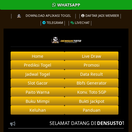
WHATSAPP
DOWNLOAD APLIKASI TOGEL
DAFTAR JADI MEMBER
TELEGRAM
LIVECHAT
Home
Live Draw
Prediksi Togel
Promosi
Jadwal Togel
Data Result
Slot Gacor
Bbfs Generator
Paito Warna
Konv. Toto SGP
Buku Mimpi
Bukti Jackpot
Keluhan
Panduan
SELAMAT DATANG DI
DENSUSTOTO
AGEN TO