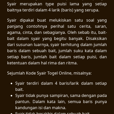
Syair merupakan type puisi lama yang setiap
baitnya terdiri dalam 4 larik (baris) yang serupa.
Syair dipakai buat melukiskan satu soal yang
panjang contohnya perihal satu cerita, saran,
agama, cinta, dan sebagianya. Oleh sebab itu, bait-
bait dalam syair yang begitu banyak. Disaksikan
dari susunan luarnya, syair terhitung dalam jumlah
baris dalam sebuah bait, jumlah suku kata dalam
setiap baris, jumlah bait dalam setiap puisi, dan
ketentuan dalam hal rima dan ritma.
Sejumlah Kode Syair Togel Online, misalnya:
Syair terdiri dalam 4 baris/larik dalam setiap
bait.
Syair tidak punya sampiran, sama dengan pada
pantun. Dalam kata lain, semua baris punya
kandungan isi dan makna.
Syair tidak berakhir dalam sebuah bait.