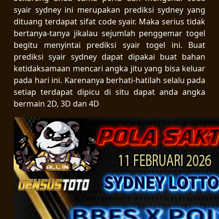
syair sydney ini merupakan prediksi sydney yang
dituang terdapat sifat code syair. Maka serius tidak
bertanya-tanya jikalau sejumlah penggemar togel
begitu menyintai prediksi syair togel ini. Buat
prediksi syair sydney dapat dipakai buat bahan
ketidaksamaan mencari angka jitu yang bisa keluar
pada hari ini. Karenanya berhati-hatilah selalu pada
setiap terdapat dipicu di situ dapat anda angka
bermain 2D, 3D dan 4D