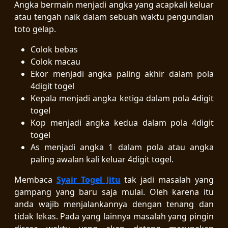
Angka bermain menjadi angka yang acapkali keluar
atau tengah naik dalam sebuah waktu pengundian
toto gelap.
Colok bebas
Colok macau
Ekor menjadi angka paling akhir dalam pola
4digit togel
Kepala menjadi angka ketiga dalam pola 4digit
togel
Kop menjadi angka kedua dalam pola 4digit
togel
As menjadi angka 1 dalam pola atau angka
paling awalan kali keluar 4digit togel.
Membaca
Syair Togel Jitu
tak jadi masalah yang
gampang yang baru saja mulai. Oleh karena itu
anda wajib menjalankannya dengan tenang dan
tidak lekas. Pada yang lainnya masalah yang pingin