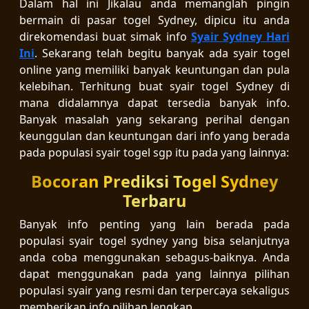
Dalam hal ini Jikalau anda memanglah pingin
bermain di pasar togel Sydney, dipicu itu anda
direkomendasi buat simak info
Syair Sydney Hari
Ini
. Sekarang telah begitu banyak ada syair togel
online yang memiliki banyak keuntungan dan pula
kelebihan. Terhitung buat syair togel Sydney di
mana didalamnya dapat tersedia banyak info.
Banyak masalah yang sekarang perihal dengan
keunggulan dan keuntungan dari info yang berada
pada populasi syair togel sgp itu pada yang lainnya:
Bocoran Prediksi Togel Sydney
Terbaru
Banyak info penting yang lain berada pada
populasi syair togel sydney yang bisa selanjutnya
anda coba menggunakan sebagus-baiknya. Anda
dapat menggunakan pada yang lainnya pilihan
populasi syair yang resmi dan terpercaya sekaligus
memberikan info pilihan lengkap.