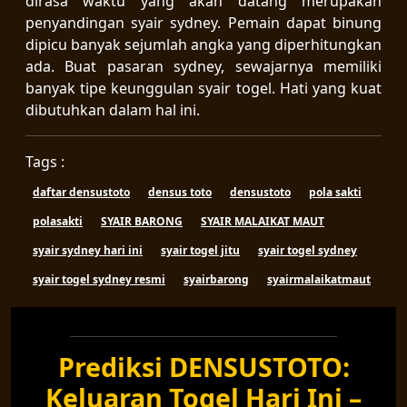
dirasa waktu yang akan datang merupakan
penyandingan syair sydney. Pemain dapat binung
dipicu banyak sejumlah angka yang diperhitungkan
ada. Buat pasaran sydney, sewajarnya memiliki
banyak tipe keunggulan syair togel. Hati yang kuat
dibutuhkan dalam hal ini.
Tags :
daftar densustoto
densus toto
densustoto
pola sakti
polasakti
SYAIR BARONG
SYAIR MALAIKAT MAUT
syair sydney hari ini
syair togel jitu
syair togel sydney
syair togel sydney resmi
syairbarong
syairmalaikatmaut
Prediksi DENSUSTOTO:
Keluaran Togel Hari Ini –