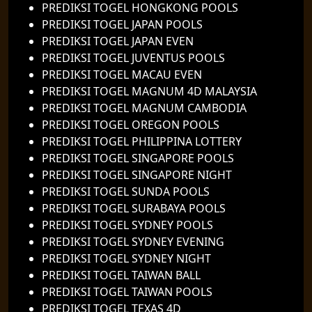
PREDIKSI TOGEL HONGKONG POOLS
PREDIKSI TOGEL JAPAN POOLS
PREDIKSI TOGEL JAPAN EVEN
PREDIKSI TOGEL JUVENTUS POOLS
PREDIKSI TOGEL MACAU EVEN
PREDIKSI TOGEL MAGNUM 4D MALAYSIA
PREDIKSI TOGEL MAGNUM CAMBODIA
PREDIKSI TOGEL OREGON POOLS
PREDIKSI TOGEL PHILIPPINA LOTTERY
PREDIKSI TOGEL SINGAPORE POOLS
PREDIKSI TOGEL SINGAPORE NIGHT
PREDIKSI TOGEL SUNDA POOLS
PREDIKSI TOGEL SURABAYA POOLS
PREDIKSI TOGEL SYDNEY POOLS
PREDIKSI TOGEL SYDNEY EVENING
PREDIKSI TOGEL SYDNEY NIGHT
PREDIKSI TOGEL TAIWAN BALL
PREDIKSI TOGEL TAIWAN POOLS
PREDIKSI TOGEL TEXAS 4D