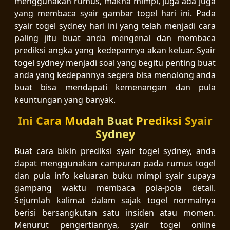
menggunakan rumus, makna mimpi, juga ada juga
yang membaca syair gambar togel hari ini. Pada
syair togel sydney hari ini yang telah menjadi cara
paling jitu buat anda mengenal dan membaca
prediksi angka yang kedepannya akan keluar. Syair
togel sydney menjadi soal yang begitu penting buat
anda yang kedepannya segera bisa menolong anda
buat bisa mendapati kemenangan dan pula
keuntungan yang banyak.
Ini Cara Mudah Buat Prediksi Syair
Sydney
Buat cara bikin prediksi syair togel sydney, anda
dapat menggunakan campuran pada rumus togel
dan pula info keluaran buku mimpi syair supaya
gampang waktu membaca pola-pola detail.
Sejumlah kalimat dalam sajak togel normalnya
berisi bersangkutan satu insiden atau momen.
Menurut pengertiannya, syair togel online