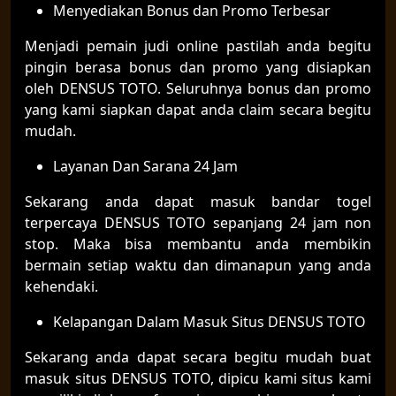
Menyediakan Bonus dan Promo Terbesar
Menjadi pemain judi online pastilah anda begitu
pingin berasa bonus dan promo yang disiapkan
oleh DENSUS TOTO. Seluruhnya bonus dan promo
yang kami siapkan dapat anda claim secara begitu
mudah.
Layanan Dan Sarana 24 Jam
Sekarang anda dapat masuk bandar togel
terpercaya DENSUS TOTO sepanjang 24 jam non
stop. Maka bisa membantu anda membikin
bermain setiap waktu dan dimanapun yang anda
kehendaki.
Kelapangan Dalam Masuk Situs DENSUS TOTO
Sekarang anda dapat secara begitu mudah buat
masuk situs DENSUS TOTO, dipicu kami situs kami