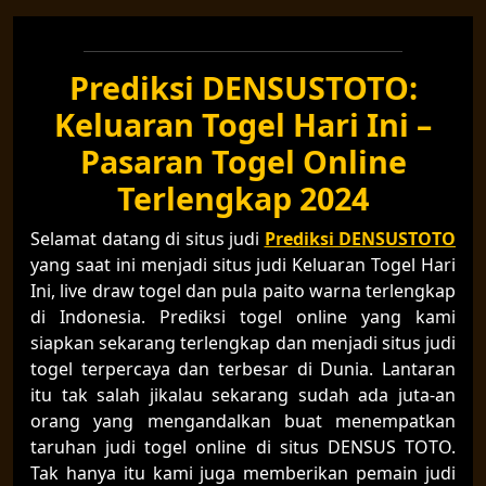
Prediksi DENSUSTOTO:
Keluaran Togel Hari Ini –
Pasaran Togel Online
Terlengkap 2024
Selamat datang di situs judi
Prediksi DENSUSTOTO
yang saat ini menjadi situs judi Keluaran Togel Hari
Ini, live draw togel dan pula paito warna terlengkap
di Indonesia. Prediksi togel online yang kami
siapkan sekarang terlengkap dan menjadi situs judi
togel terpercaya dan terbesar di Dunia. Lantaran
itu tak salah jikalau sekarang sudah ada juta-an
orang yang mengandalkan buat menempatkan
taruhan judi togel online di situs DENSUS TOTO.
Tak hanya itu kami juga memberikan pemain judi