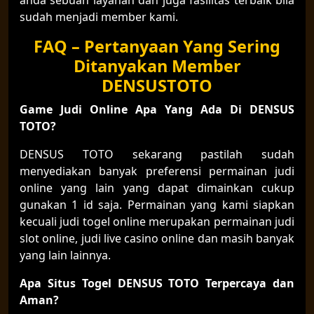
sudah menjadi member kami.
FAQ – Pertanyaan Yang Sering
Ditanyakan Member
DENSUSTOTO
Game Judi Online Apa Yang Ada Di DENSUS
TOTO?
DENSUS TOTO sekarang pastilah sudah
menyediakan banyak preferensi permainan judi
online yang lain yang dapat dimainkan cukup
gunakan 1 id saja. Permainan yang kami siapkan
kecuali judi togel online merupakan permainan judi
slot online, judi live casino online dan masih banyak
yang lain lainnya.
Apa Situs Togel DENSUS TOTO Terpercaya dan
Aman?