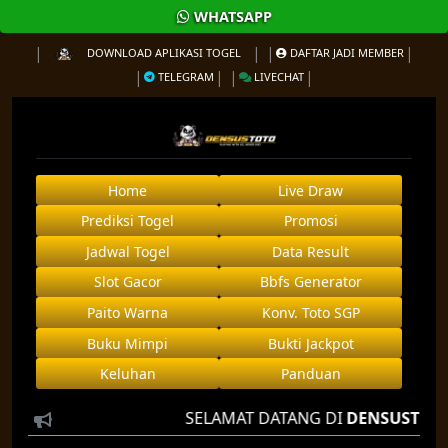
WHATSAPP
DOWNLOAD APLIKASI TOGEL
DAFTAR JADI MEMBER
TELEGRAM
LIVECHAT
Home
Live Draw
Prediksi Togel
Promosi
Jadwal Togel
Data Result
Slot Gacor
Bbfs Generator
Paito Warna
Konv. Toto SGP
Buku Mimpi
Bukti Jackpot
Keluhan
Panduan
SELAMAT DATANG DI
DENSUSTOTO
AGE