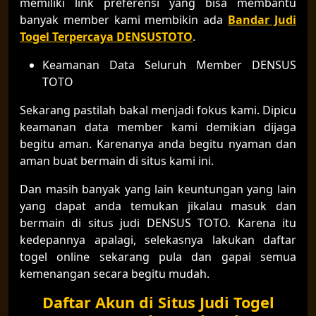
memiliki link preferensi yang bisa membantu
banyak member kami membikin ada
Bandar Judi
Togel Terpercaya DENSUSTOTO
.
Keamanan Data Seluruh Member DENSUS
TOTO
Sekarang pastilah bakal menjadi fokus kami. Dipicu
keamanan data member kami demikian dijaga
begitu aman. Karenanya anda begitu nyaman dan
aman buat bermain di situs kami ini.
Dan masih banyak yang lain keuntungan yang lain
yang dapat anda temukan jikalau masuk dan
bermain di situs judi DENSUS TOTO. Karena itu
kedepannya apalagi, selekasnya lakukan daftar
togel online sekarang pula dan gapai semua
kemenangan secara begitu mudah.
Daftar Akun di Situs Judi Togel