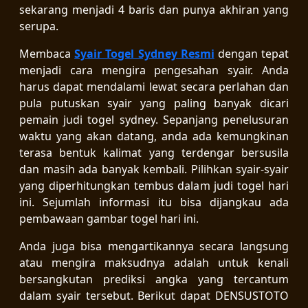
sekarang menjadi 4 baris dan punya akhiran yang
serupa.
Membaca
Syair Togel Sydney Resmi
dengan tepat
menjadi cara mengira pengesahan syair. Anda
harus dapat mendalami lewat secara perlahan dan
pula putuskan syair yang paling banyak dicari
pemain judi togel sydney. Sepanjang penelusuran
waktu yang akan datang, anda ada kemungkinan
terasa bentuk kalimat yang terdengar bersusila
dan masih ada banyak kembali. Pilihkan syair-syair
yang diperhitungkan tembus dalam judi togel hari
ini. Sejumlah informasi itu bisa dijangkau ada
pembawaan gambar togel hari ini.
Anda juga bisa mengartikannya secara langsung
atau mengira maksudnya adalah untuk kenali
bersangkutan prediksi angka yang tercantum
dalam syair tersebut. Berikut dapat DENSUSTOTO