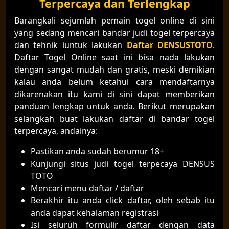
Terpercaya dan Terlengkap
Barangkali sejumlah pemain togel online di sini
yang sedang mencari bandar judi togel terpercaya
dan tehnik iuntuk lakukan
Daftar DENSUSTOTO
.
Daftar Togel Online saat ini bisa nada lakukan
dengan sangat mudah dan gratis, meski demikian
kalau anda belum ketahui cara mendaftarnya
dikarenakan itu kami di sini dapat memberikan
panduan lengkap untuk anda. Berikut merupakan
selangkah buat lakukan daftar di bandar togel
terpercaya, andainya:
Pastikan anda sudah berumur 18+
Kunjungi situs judi togel terpecaya DENSUS
TOTO
Mencari menu daftar / daftar
Berakhir itu anda click daftar, oleh sebab itu
anda dapat kehalaman registrasi
Isi seluruh formulir daftar dengan data