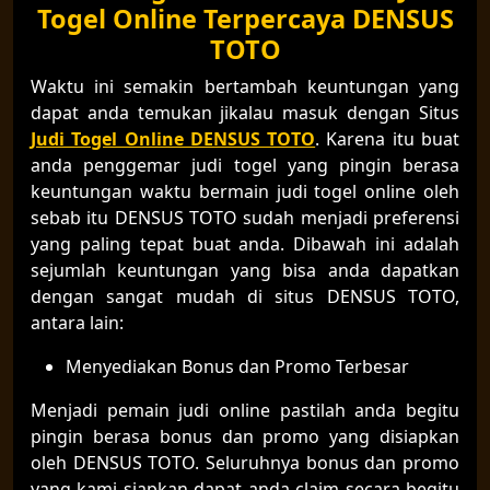
Togel Online Terpercaya DENSUS
TOTO
Waktu ini semakin bertambah keuntungan yang
dapat anda temukan jikalau masuk dengan Situs
Judi Togel Online DENSUS TOTO
. Karena itu buat
anda penggemar judi togel yang pingin berasa
keuntungan waktu bermain judi togel online oleh
sebab itu DENSUS TOTO sudah menjadi preferensi
yang paling tepat buat anda. Dibawah ini adalah
sejumlah keuntungan yang bisa anda dapatkan
dengan sangat mudah di situs DENSUS TOTO,
antara lain:
Menyediakan Bonus dan Promo Terbesar
Menjadi pemain judi online pastilah anda begitu
pingin berasa bonus dan promo yang disiapkan
oleh DENSUS TOTO. Seluruhnya bonus dan promo
yang kami siapkan dapat anda claim secara begitu