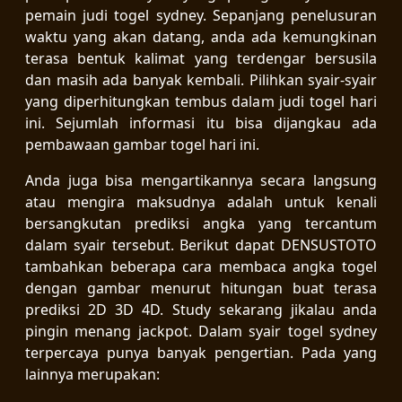
pemain judi togel sydney. Sepanjang penelusuran
waktu yang akan datang, anda ada kemungkinan
terasa bentuk kalimat yang terdengar bersusila
dan masih ada banyak kembali. Pilihkan syair-syair
yang diperhitungkan tembus dalam judi togel hari
ini. Sejumlah informasi itu bisa dijangkau ada
pembawaan gambar togel hari ini.
Anda juga bisa mengartikannya secara langsung
atau mengira maksudnya adalah untuk kenali
bersangkutan prediksi angka yang tercantum
dalam syair tersebut. Berikut dapat DENSUSTOTO
tambahkan beberapa cara membaca angka togel
dengan gambar menurut hitungan buat terasa
prediksi 2D 3D 4D. Study sekarang jikalau anda
pingin menang jackpot. Dalam syair togel sydney
terpercaya punya banyak pengertian. Pada yang
lainnya merupakan: