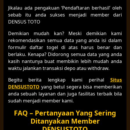
Jikalau ada pengakuan ‘Pendaftaran berhasil’ oleh
sebab itu anda sukses menjadi member dari
DENSUS TOTO
Demikian mudah kan? Meski demikian kami
rekomendasikan semua data yang anda isi dalam
formulir daftar togel di atas harus benar dan
berlaku. Kenapa? Didorong semua data yang anda
kasih nantunya buat membikin lebih mudah anda
waktu jalankan transaksi depo atau withdraw.
Begitu berita lengkap kami perihal
Situs
DENSUSTOTO
yang betul segera bisa memberikan
anda sebuah layanan dan juga fasilitas terbaik bila
sudah menjadi member kami.
FAQ – Pertanyaan Yang Sering
Ditanyakan Member
DENSUSTOTO