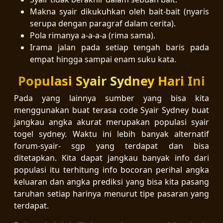
Makna syair dikukuhkan oleh bait-bait (nyaris
serupa dengan paragraf dalam cerita).
Pola rimanya a-a-a-a (rima sama).
Irama jalan pada setiap tengah baris pada
empat hingga sampai enam suku kata.
Populasi Syair Sydney Hari Ini
Pada yang lainnya sumber yang bisa kita
menggunakan buat terasa code Syair Sydney buat
jangkau angka akurat merupakan populasi syair
togel sydney. Waktu ini lebih banyak alternatif
forum-syair- sgp yang terdapat dan bisa
ditetapkan. Kita dapat jangkau banyak info dari
populasi itu terhitung info bocoran perihal angka
keluaran dan angka prediksi yang bisa kita pasang
taruhan setiap harinya menurut tipe pasaran yang
terdapat.