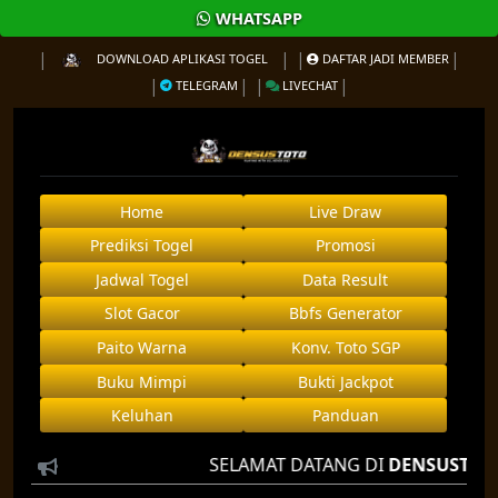
WHATSAPP
DOWNLOAD APLIKASI TOGEL
DAFTAR JADI MEMBER
TELEGRAM
LIVECHAT
Home
Live Draw
Prediksi Togel
Promosi
Jadwal Togel
Data Result
Slot Gacor
Bbfs Generator
Paito Warna
Konv. Toto SGP
Buku Mimpi
Bukti Jackpot
Keluhan
Panduan
SELAMAT DATANG DI
DENSUSTOTO
AG