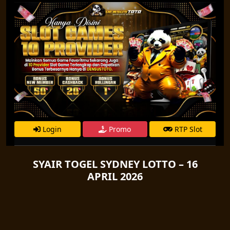
Login
Promo
RTP Slot
SYAIR TOGEL SYDNEY LOTTO – 16
APRIL 2026