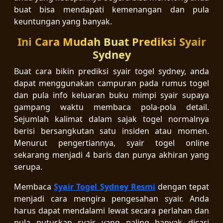
buat bisa mendapati kemenangan dan pula
keuntungan yang banyak.
Ini Cara Mudah Buat Prediksi Syair
Sydney
Buat cara bikin prediksi syair togel sydney, anda
dapat menggunakan campuran pada rumus togel
dan pula info keluaran buku mimpi syair supaya
gampang waktu membaca pola-pola detail.
Sejumlah kalimat dalam sajak togel normalnya
berisi bersangkutan satu insiden atau momen.
Menurut pengertiannya, syair togel online
sekarang menjadi 4 baris dan punya akhiran yang
serupa.
Membaca
Syair Togel Sydney Resmi
dengan tepat
menjadi cara mengira pengesahan syair. Anda
harus dapat mendalami lewat secara perlahan dan
pula putuskan syair yang paling banyak dicari