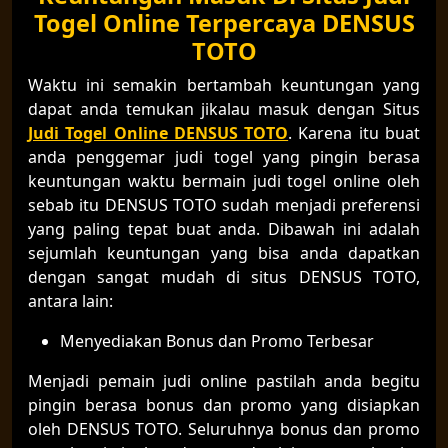
Togel Online Terpercaya DENSUS
TOTO
Waktu ini semakin bertambah keuntungan yang
dapat anda temukan jikalau masuk dengan Situs
Judi Togel Online DENSUS TOTO
. Karena itu buat
anda penggemar judi togel yang pingin berasa
keuntungan waktu bermain judi togel online oleh
sebab itu DENSUS TOTO sudah menjadi preferensi
yang paling tepat buat anda. Dibawah ini adalah
sejumlah keuntungan yang bisa anda dapatkan
dengan sangat mudah di situs DENSUS TOTO,
antara lain:
Menyediakan Bonus dan Promo Terbesar
Menjadi pemain judi online pastilah anda begitu
pingin berasa bonus dan promo yang disiapkan
oleh DENSUS TOTO. Seluruhnya bonus dan promo