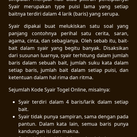
Syair merupakan type puisi lama yang setiap
baitnya terdiri dalam 4 larik (baris) yang serupa.
Syair dipakai buat melukiskan satu soal yang
panjang contohnya perihal satu cerita, saran,
agama, cinta, dan sebagianya. Oleh sebab itu, bait-
bait dalam syair yang begitu banyak. Disaksikan
dari susunan luarnya, syair terhitung dalam jumlah
baris dalam sebuah bait, jumlah suku kata dalam
setiap baris, jumlah bait dalam setiap puisi, dan
ketentuan dalam hal rima dan ritma.
Sejumlah Kode Syair Togel Online, misalnya:
Syair terdiri dalam 4 baris/larik dalam setiap
bait.
Syair tidak punya sampiran, sama dengan pada
pantun. Dalam kata lain, semua baris punya
kandungan isi dan makna.