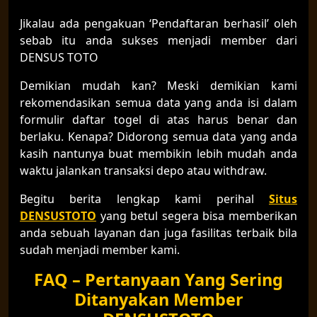
Jikalau ada pengakuan ‘Pendaftaran berhasil’ oleh
sebab itu anda sukses menjadi member dari
DENSUS TOTO
Demikian mudah kan? Meski demikian kami
rekomendasikan semua data yang anda isi dalam
formulir daftar togel di atas harus benar dan
berlaku. Kenapa? Didorong semua data yang anda
kasih nantunya buat membikin lebih mudah anda
waktu jalankan transaksi depo atau withdraw.
Begitu berita lengkap kami perihal
Situs
DENSUSTOTO
yang betul segera bisa memberikan
anda sebuah layanan dan juga fasilitas terbaik bila
sudah menjadi member kami.
FAQ – Pertanyaan Yang Sering
Ditanyakan Member