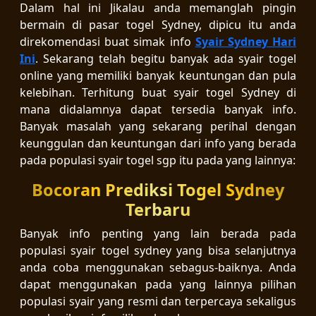
Dalam hal ini Jikalau anda memanglah pingin
bermain di pasar togel Sydney, dipicu itu anda
direkomendasi buat simak info
Syair Sydney Hari
Ini
. Sekarang telah begitu banyak ada syair togel
online yang memiliki banyak keuntungan dan pula
kelebihan. Terhitung buat syair togel Sydney di
mana didalamnya dapat tersedia banyak info.
Banyak masalah yang sekarang perihal dengan
keunggulan dan keuntungan dari info yang berada
pada populasi syair togel sgp itu pada yang lainnya:
Bocoran Prediksi Togel Sydney
Terbaru
Banyak info penting yang lain berada pada
populasi syair togel sydney yang bisa selanjutnya
anda coba menggunakan sebagus-baiknya. Anda
dapat menggunakan pada yang lainnya pilihan
populasi syair yang resmi dan terpercaya sekaligus