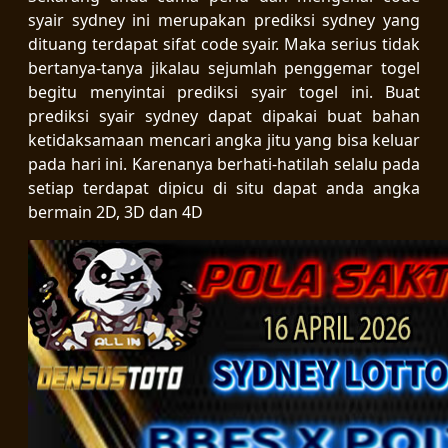
syair sydney ini merupakan prediksi sydney yang
dituang terdapat sifat code syair. Maka serius tidak
bertanya-tanya jikalau sejumlah penggemar togel
begitu menyintai prediksi syair togel ini. Buat
prediksi syair sydney dapat dipakai buat bahan
ketidaksamaan mencari angka jitu yang bisa keluar
pada hari ini. Karenanya berhati-hatilah selalu pada
setiap terdapat dipicu di situ dapat anda angka
bermain 2D, 3D dan 4D