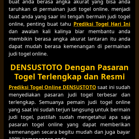
buat anda berasa angka akurat yang bisa anda
taruhkan di permainan judi togel online. menjadi
buat anda yang saar ini tengah bermain judi togel
online, penting buat tahu
Prediksi Togel Hari Ini
dan awalan kali kalinya biar membantu anda
membikin berasa angka akurat lantaran itu anda
dapat mudah berasa kemenangan di permainan
judi togel online.
DENSUSTOTO Dengan Pasaran
Togel Terlengkap dan Resmi
Prediksi Togel Online DENSUSTOTO
saat ini sudah
menyediakan pasaran judi togel terbesar dan
terlengkap. Semuanya pemain judi togel online
yang saat ini sudah terjun langsung untuk bermain
judi togel, pastilah sudah mengetahui apa saja
pasaran togel online yang dapat memberikan
kemenangan secara begitu mudah dan juga bayar