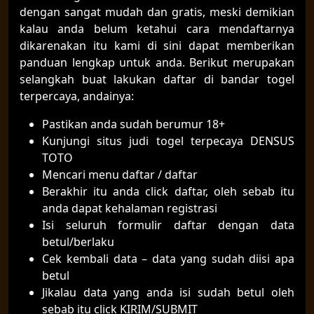
dengan sangat mudah dan gratis, meski demikian
kalau anda belum ketahui cara mendaftarnya
dikarenakan itu kami di sini dapat memberikan
panduan lengkap untuk anda. Berikut merupakan
selangkah buat lakukan daftar di bandar togel
terpercaya, andainya:
Pastikan anda sudah berumur 18+
Kunjungi situs judi togel terpecaya DENSUS
TOTO
Mencari menu daftar / daftar
Berakhir itu anda click daftar, oleh sebab itu
anda dapat kehalaman registrasi
Isi seluruh formulir daftar dengan data
betul/berlaku
Cek kembali data – data yang sudah diisi apa
betul
Jikalau data yang anda isi sudah betul oleh
sebab itu click KIRIM/SUBMIT