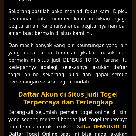
Sekarang pastilah bakal menjadi fokus kami. Dipicu
keamanan data member kami demikian dijaga
begitu aman. Karenanya anda begitu nyaman dan
aman buat bermain di situs kami ini.
Dan masih banyak yang lain keuntungan yang lain
yang dapat anda temukan jikalau masuk dan
bermain di situs judi DENSUS TOTO. Karena itu
kedepannya apalagi, selekasnya lakukan daftar
togel online sekarang pula dan gapai semua
kemenangan secara begitu mudah.
Daftar Akun di Situs Judi Togel
Terpercaya dan Terlengkap
Barangkali sejumlah pemain togel online di sini
yang sedang mencari bandar judi togel terpercaya
dan tehnik iuntuk lakukan
Daftar DENSUSTOTO
.
Daftar Togel Online saat ini bisa nada lakukan