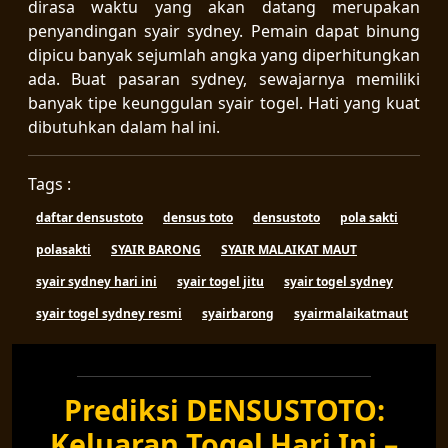
dirasa waktu yang akan datang merupakan
penyandingan syair sydney. Pemain dapat binung
dipicu banyak sejumlah angka yang diperhitungkan
ada. Buat pasaran sydney, sewajarnya memiliki
banyak tipe keunggulan syair togel. Hati yang kuat
dibutuhkan dalam hal ini.
Tags :
daftar densustoto
densus toto
densustoto
pola sakti
polasakti
SYAIR BARONG
SYAIR MALAIKAT MAUT
syair sydney hari ini
syair togel jitu
syair togel sydney
syair togel sydney resmi
syairbarong
syairmalaikatmaut
Prediksi DENSUSTOTO:
Keluaran Togel Hari Ini –