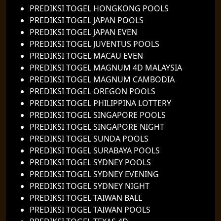
PREDIKSI TOGEL HONGKONG POOLS
PREDIKSI TOGEL JAPAN POOLS
PREDIKSI TOGEL JAPAN EVEN
PREDIKSI TOGEL JUVENTUS POOLS
PREDIKSI TOGEL MACAU EVEN
PREDIKSI TOGEL MAGNUM 4D MALAYSIA
PREDIKSI TOGEL MAGNUM CAMBODIA
PREDIKSI TOGEL OREGON POOLS
PREDIKSI TOGEL PHILIPPINA LOTTERY
PREDIKSI TOGEL SINGAPORE POOLS
PREDIKSI TOGEL SINGAPORE NIGHT
PREDIKSI TOGEL SUNDA POOLS
PREDIKSI TOGEL SURABAYA POOLS
PREDIKSI TOGEL SYDNEY POOLS
PREDIKSI TOGEL SYDNEY EVENING
PREDIKSI TOGEL SYDNEY NIGHT
PREDIKSI TOGEL TAIWAN BALL
PREDIKSI TOGEL TAIWAN POOLS