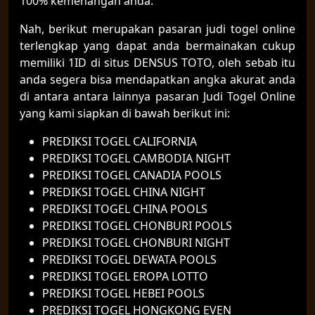
100% kemenangan anda.
Nah, berikut merupakan pasaran judi togel online
terlengkap yang dapat anda bermainakan cukup
memiliki 1ID di situs DENSUS TOTO, oleh sebab itu
anda segera bisa mendapatkan angka akurat anda
di antara antara lainnya pasaran Judi Togel Online
yang kami siapkan di bawah berikut ini:
PREDIKSI TOGEL CALIFORNIA
PREDIKSI TOGEL CAMBODIA NIGHT
PREDIKSI TOGEL CANADIA POOLS
PREDIKSI TOGEL CHINA NIGHT
PREDIKSI TOGEL CHINA POOLS
PREDIKSI TOGEL CHONBURI POOLS
PREDIKSI TOGEL CHONBURI NIGHT
PREDIKSI TOGEL DEWATA POOLS
PREDIKSI TOGEL EROPA LOTTO
PREDIKSI TOGEL HEBEI POOLS
PREDIKSI TOGEL HONGKONG EVEN