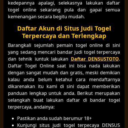
kedepannya apalagi, selekasnya lakukan daftar
togel online sekarang pula dan gapai semua
kemenangan secara begitu mudah.
Daftar Akun di Situs Judi Togel
Terpercaya dan Terlengkap
Barangkali sejumlah pemain togel online di sini
yang sedang mencari bandar judi togel terpercaya
dan tehnik iuntuk lakukan
Daftar DENSUSTOTO
.
Daftar Togel Online saat ini bisa nada lakukan
dengan sangat mudah dan gratis, meski demikian
kalau anda belum ketahui cara mendaftarnya
dikarenakan itu kami di sini dapat memberikan
panduan lengkap untuk anda. Berikut merupakan
selangkah buat lakukan daftar di bandar togel
terpercaya, andainya:
Pastikan anda sudah berumur 18+
Kunjungi situs judi togel terpecaya DENSUS