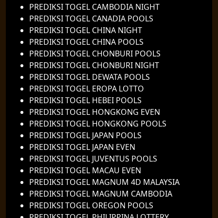
PREDIKSI TOGEL CAMBODIA NIGHT
PREDIKSI TOGEL CANADIA POOLS
PREDIKSI TOGEL CHINA NIGHT
PREDIKSI TOGEL CHINA POOLS
PREDIKSI TOGEL CHONBURI POOLS
PREDIKSI TOGEL CHONBURI NIGHT
PREDIKSI TOGEL DEWATA POOLS
PREDIKSI TOGEL EROPA LOTTO
PREDIKSI TOGEL HEBEI POOLS
PREDIKSI TOGEL HONGKONG EVEN
PREDIKSI TOGEL HONGKONG POOLS
PREDIKSI TOGEL JAPAN POOLS
PREDIKSI TOGEL JAPAN EVEN
PREDIKSI TOGEL JUVENTUS POOLS
PREDIKSI TOGEL MACAU EVEN
PREDIKSI TOGEL MAGNUM 4D MALAYSIA
PREDIKSI TOGEL MAGNUM CAMBODIA
PREDIKSI TOGEL OREGON POOLS
PREDIKSI TOGEL PHILIPPINA LOTTERY