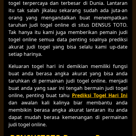
togel terpercaya dan terbesar di Dunia. Lantaran
itu tak salah jikalau sekarang sudah ada juta-an
orang yang mengandalkan buat menempatkan
taruhan judi togel online di situs DENSUS TOTO.
Tak hanya itu kami juga memberikan pemain judi
togel online semua data penting soalnya prediksi
akurat judi togel yang bisa selalu kami up-date
setiap harinya.
Keluaran togel hari ini demikian memiliki fungsi
buat anda berasa angka akurat yang bisa anda
taruhkan di permainan judi togel online. menjadi
buat anda yang saar ini tengah bermain judi togel
online, penting buat tahu
Prediksi Togel Hari Ini
dan awalan kali kalinya biar membantu anda
membikin berasa angka akurat lantaran itu anda
dapat mudah berasa kemenangan di permainan
judi togel online.