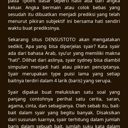
pada 1point dasar seperti hasil ada dari angka
keluar. Angka bermain atau colok bebas yang
sesudah itu dibuatkan menjadi prediksi yang telah
menurut pikiran subjektif ini bersama hati sendiri
waktu buat prediksinya.
Sekarang situs DENSUSTOTO akan mengatakan
sedikit, Apa yang bisa diperjelas syair? Kata syair
ada dari bahasa Arab, syu’ur yang memiliki makna
“hati”. Dilihat dari aslinya, syair sydney bisa diambil
simpulan menjadi hati atau pikiran penciptanya.
Syair merupakan type puisi lama yang setiap
baitnya terdiri dalam 4 larik (baris) yang serupa.
Syair dipakai buat melukiskan satu soal yang
panjang contohnya perihal satu cerita, saran,
agama, cinta, dan sebagianya. Oleh sebab itu, bait-
bait dalam syair yang begitu banyak. Disaksikan
dari susunan luarnya, syair terhitung dalam jumlah
baris dalam sebuah bait, jumlah suku kata dalam