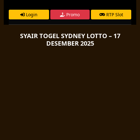
Login
Promo
RTP Slot
SYAIR TOGEL SYDNEY LOTTO – 17
DESEMBER 2025