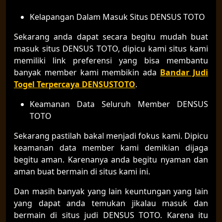
Kelapangan Dalam Masuk Situs DENSUS TOTO
Sekarang anda dapat secara begitu mudah buat
masuk situs DENSUS TOTO, dipicu kami situs kami
memiliki link preferensi yang bisa membantu
banyak member kami membikin ada
Bandar Judi
Togel Terpercaya DENSUSTOTO
.
Keamanan Data Seluruh Member DENSUS
TOTO
Sekarang pastilah bakal menjadi fokus kami. Dipicu
keamanan data member kami demikian dijaga
begitu aman. Karenanya anda begitu nyaman dan
aman buat bermain di situs kami ini.
Dan masih banyak yang lain keuntungan yang lain
yang dapat anda temukan jikalau masuk dan
bermain di situs judi DENSUS TOTO. Karena itu