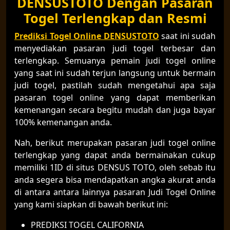
DENSUSTOTO Dengan Pasaran
Togel Terlengkap dan Resmi
Prediksi Togel Online DENSUSTOTO
saat ini sudah
menyediakan pasaran judi togel terbesar dan
terlengkap. Semuanya pemain judi togel online
yang saat ini sudah terjun langsung untuk bermain
judi togel, pastilah sudah mengetahui apa saja
pasaran togel online yang dapat memberikan
kemenangan secara begitu mudah dan juga bayar
100% kemenangan anda.
Nah, berikut merupakan pasaran judi togel online
terlengkap yang dapat anda bermainakan cukup
memiliki 1ID di situs DENSUS TOTO, oleh sebab itu
anda segera bisa mendapatkan angka akurat anda
di antara antara lainnya pasaran Judi Togel Online
yang kami siapkan di bawah berikut ini:
PREDIKSI TOGEL CALIFORNIA