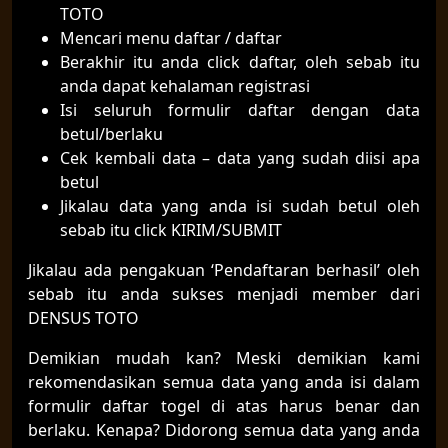
TOTO
Mencari menu daftar / daftar
Berakhir itu anda click daftar, oleh sebab itu
anda dapat kehalaman registrasi
Isi seluruh formulir daftar dengan data
betul/berlaku
Cek kembali data – data yang sudah diisi apa
betul
Jikalau data yang anda isi sudah betul oleh
sebab itu click KIRIM/SUBMIT
Jikalau ada pengakuan ‘Pendaftaran berhasil’ oleh
sebab itu anda sukses menjadi member dari
DENSUS TOTO
Demikian mudah kan? Meski demikian kami
rekomendasikan semua data yang anda isi dalam
formulir daftar togel di atas harus benar dan
berlaku. Kenapa? Didorong semua data yang anda