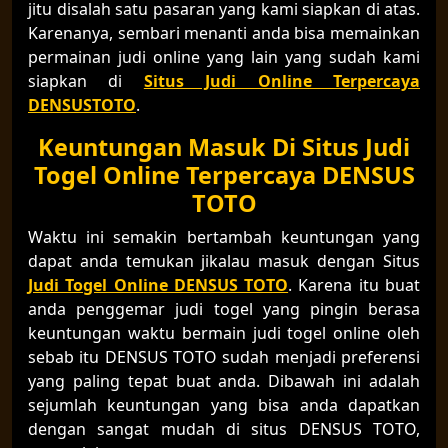
jitu disalah satu pasaran yang kami siapkan di atas.
Karenanya, sembari menanti anda bisa memainkan
permainan judi online yang lain yang sudah kami
siapkan di
Situs Judi Online Terpercaya
DENSUSTOTO
.
Keuntungan Masuk Di Situs Judi
Togel Online Terpercaya DENSUS
TOTO
Waktu ini semakin bertambah keuntungan yang
dapat anda temukan jikalau masuk dengan Situs
Judi Togel Online DENSUS TOTO
. Karena itu buat
anda penggemar judi togel yang pingin berasa
keuntungan waktu bermain judi togel online oleh
sebab itu DENSUS TOTO sudah menjadi preferensi
yang paling tepat buat anda. Dibawah ini adalah
sejumlah keuntungan yang bisa anda dapatkan
dengan sangat mudah di situs DENSUS TOTO,