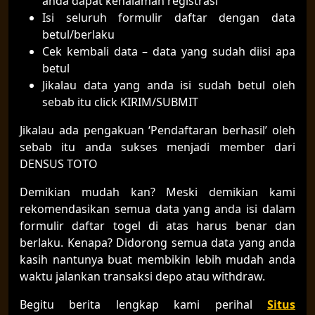
anda dapat kehalaman registrasi
Isi seluruh formulir daftar dengan data
betul/berlaku
Cek kembali data – data yang sudah diisi apa
betul
Jikalau data yang anda isi sudah betul oleh
sebab itu click KIRIM/SUBMIT
Jikalau ada pengakuan ‘Pendaftaran berhasil’ oleh
sebab itu anda sukses menjadi member dari
DENSUS TOTO
Demikian mudah kan? Meski demikian kami
rekomendasikan semua data yang anda isi dalam
formulir daftar togel di atas harus benar dan
berlaku. Kenapa? Didorong semua data yang anda
kasih nantunya buat membikin lebih mudah anda
waktu jalankan transaksi depo atau withdraw.
Begitu berita lengkap kami perihal
Situs