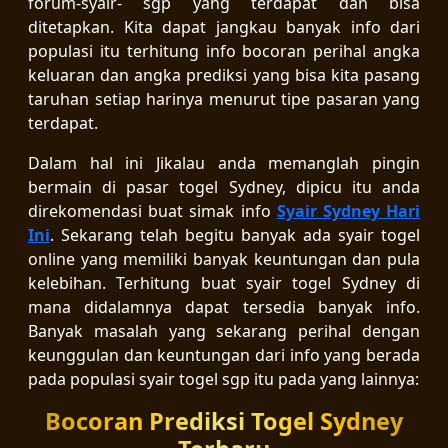
forum-syair- sgp yang terdapat dan bisa
ditetapkan. Kita dapat jangkau banyak info dari
populasi itu terhitung info bocoran perihal angka
keluaran dan angka prediksi yang bisa kita pasang
taruhan setiap harinya menurut tipe pasaran yang
terdapat.
Dalam hal ini Jikalau anda memanglah pingin
bermain di pasar togel Sydney, dipicu itu anda
direkomendasi buat simak info
Syair Sydney Hari
Ini
. Sekarang telah begitu banyak ada syair togel
online yang memiliki banyak keuntungan dan pula
kelebihan. Terhitung buat syair togel Sydney di
mana didalamnya dapat tersedia banyak info.
Banyak masalah yang sekarang perihal dengan
keunggulan dan keuntungan dari info yang berada
pada populasi syair togel sgp itu pada yang lainnya:
Bocoran Prediksi Togel Sydney