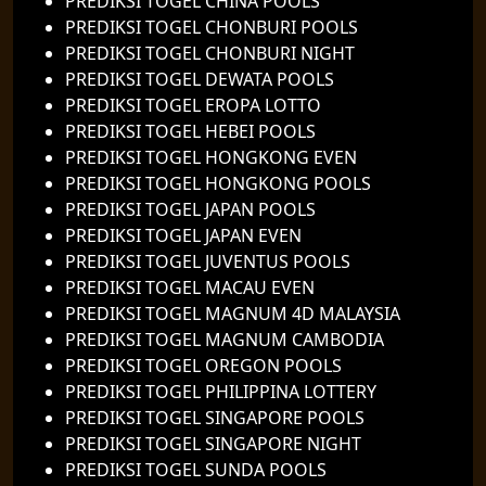
PREDIKSI TOGEL CHINA POOLS
PREDIKSI TOGEL CHONBURI POOLS
PREDIKSI TOGEL CHONBURI NIGHT
PREDIKSI TOGEL DEWATA POOLS
PREDIKSI TOGEL EROPA LOTTO
PREDIKSI TOGEL HEBEI POOLS
PREDIKSI TOGEL HONGKONG EVEN
PREDIKSI TOGEL HONGKONG POOLS
PREDIKSI TOGEL JAPAN POOLS
PREDIKSI TOGEL JAPAN EVEN
PREDIKSI TOGEL JUVENTUS POOLS
PREDIKSI TOGEL MACAU EVEN
PREDIKSI TOGEL MAGNUM 4D MALAYSIA
PREDIKSI TOGEL MAGNUM CAMBODIA
PREDIKSI TOGEL OREGON POOLS
PREDIKSI TOGEL PHILIPPINA LOTTERY
PREDIKSI TOGEL SINGAPORE POOLS
PREDIKSI TOGEL SINGAPORE NIGHT
PREDIKSI TOGEL SUNDA POOLS