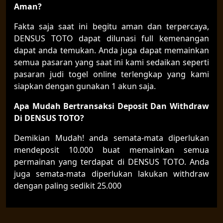
Aman?
Fakta saja saat ini begitu aman dan terpercaya,
DENSUS TOTO dapat dilunasi full kemenangan
dapat anda temukan. Anda juga dapat memainkan
semua pasaran yang saat ini kami sedaikan seperti
pasaran judi togel online terlengkap yang kami
siapkan dengan gunakan 1 akun saja.
Apa Mudah
Bert
ransaksi Deposit Dan Withdraw
Di DENSUS TOTO?
Demikian Mudah! anda semata-mata diperlukan
mendeposit 10.000 buat memainkan semua
permainan yang terdapat di DENSUS TOTO. Anda
juga semata-mata diperlukan lakukan withdraw
dengan paling sedikit 25.000