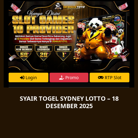
Login
Promo
RTP Slot
SYAIR TOGEL SYDNEY LOTTO – 18
DESEMBER 2025