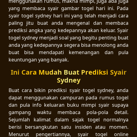
menggunakan rumus, makna mimpi, juga ada juga
yang membaca syair gambar togel hari ini. Pada
syair togel sydney hari ini yang telah menjadi cara
paling jitu buat anda mengenal dan membaca
prediksi angka yang kedepannya akan keluar. Syair
togel sydney menjadi soal yang begitu penting buat
anda yang kedepannya segera bisa menolong anda
buat bisa mendapati kemenangan dan pula
keuntungan yang banyak.
Ini Cara Mudah Buat Prediksi Syair
Sydney
Buat cara bikin prediksi syair togel sydney, anda
dapat menggunakan campuran pada rumus togel
dan pula info keluaran buku mimpi syair supaya
gampang waktu membaca pola-pola detail.
Sejumlah kalimat dalam sajak togel normalnya
berisi bersangkutan satu insiden atau momen.
Menurut pengertiannya, syair togel online