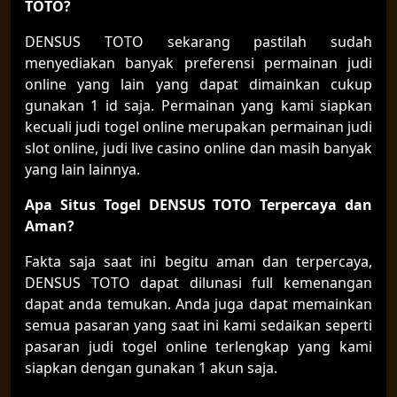
TOTO?
DENSUS TOTO sekarang pastilah sudah
menyediakan banyak preferensi permainan judi
online yang lain yang dapat dimainkan cukup
gunakan 1 id saja. Permainan yang kami siapkan
kecuali judi togel online merupakan permainan judi
slot online, judi live casino online dan masih banyak
yang lain lainnya.
Apa Situs Togel DENSUS TOTO Terpercaya dan
Aman?
Fakta saja saat ini begitu aman dan terpercaya,
DENSUS TOTO dapat dilunasi full kemenangan
dapat anda temukan. Anda juga dapat memainkan
semua pasaran yang saat ini kami sedaikan seperti
pasaran judi togel online terlengkap yang kami
siapkan dengan gunakan 1 akun saja.