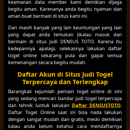
keamanan data member kami demikian dijaga
begitu aman. Karenanya anda begitu nyaman dan
aman buat bermain di situs kami ini.
Dan masih banyak yang lain keuntungan yang lain
yang dapat anda temukan jikalau masuk dan
bermain di situs judi DENSUS TOTO. Karena itu
kedepannya apalagi, selekasnya lakukan daftar
togel online sekarang pula dan gapai semua
kemenangan secara begitu mudah.
Daftar Akun di Situs Judi Togel
Terpercaya dan Terlengkap
Barangkali sejumlah pemain togel online di sini
yang sedang mencari bandar judi togel terpercaya
dan tehnik iuntuk lakukan
Daftar DENSUSTOTO
.
Daftar Togel Online saat ini bisa nada lakukan
dengan sangat mudah dan gratis, meski demikian
kalau anda belum ketahui cara mendaftarnya