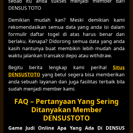
sebab itu anda sukses menjadi member dari
DENSUS TOTO
Demikian mudah kan? Meski demikian kami
rekomendasikan semua data yang anda isi dalam
formulir daftar togel di atas harus benar dan
berlaku. Kenapa? Didorong semua data yang anda
kasih nantunya buat membikin lebih mudah anda
waktu jalankan transaksi depo atau withdraw.
Begitu berita lengkap kami perihal
Situs
DENSUSTOTO
yang betul segera bisa memberikan
anda sebuah layanan dan juga fasilitas terbaik bila
sudah menjadi member kami.
FAQ – Pertanyaan Yang Sering
Ditanyakan Member
DENSUSTOTO
Game Judi Online Apa Yang Ada Di DENSUS