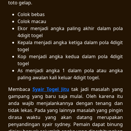
toto gelap.
Colok bebas
Colok macau
Ekor menjadi angka paling akhir dalam pola
4digit togel
Kepala menjadi angka ketiga dalam pola 4digit
togel
Kop menjadi angka kedua dalam pola 4digit
togel
As menjadi angka 1 dalam pola atau angka
paling awalan kali keluar 4digit togel.
Membaca
Syair Togel Jitu
tak jadi masalah yang
gampang yang baru saja mulai. Oleh karena itu
anda wajib menjalankannya dengan tenang dan
tidak lekas. Pada yang lainnya masalah yang pingin
dirasa waktu yang akan datang merupakan
penyandingan syair sydney. Pemain dapat binung