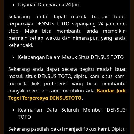
Layanan Dan Sarana 24 Jam
Sekarang anda dapat masuk bandar togel
terpercaya DENSUS TOTO sepanjang 24 jam non
stop. Maka bisa membantu anda membikin
bermain setiap waktu dan dimanapun yang anda
kehendaki.
Kelapangan Dalam Masuk Situs DENSUS TOTO
Sekarang anda dapat secara begitu mudah buat
masuk situs DENSUS TOTO, dipicu kami situs kami
memiliki link preferensi yang bisa membantu
banyak member kami membikin ada
Bandar Judi
Togel Terpercaya DENSUSTOTO
.
Keamanan Data Seluruh Member DENSUS
TOTO
Sekarang pastilah bakal menjadi fokus kami. Dipicu