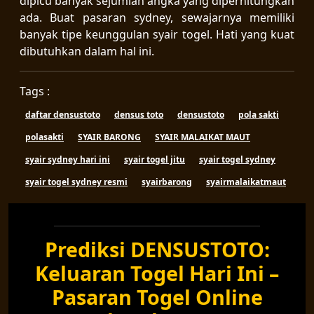
dipicu banyak sejumlah angka yang diperhitungkan
ada. Buat pasaran sydney, sewajarnya memiliki
banyak tipe keunggulan syair togel. Hati yang kuat
dibutuhkan dalam hal ini.
Tags :
daftar densustoto
densus toto
densustoto
pola sakti
polasakti
SYAIR BARONG
SYAIR MALAIKAT MAUT
syair sydney hari ini
syair togel jitu
syair togel sydney
syair togel sydney resmi
syairbarong
syairmalaikatmaut
Prediksi DENSUSTOTO:
Keluaran Togel Hari Ini –
Pasaran Togel Online