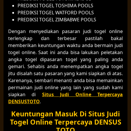
PREDIKSI TOGEL TOSHIMA POOLS
PREDIKSI TOGEL WATFORD POOLS
PREDIKSI TOGEL ZIMBABWE POOLS
Dengan menyediakan pasaran judi togel online
terlengkap dan terbesar pastilah bakal
memberikan keuntungan waktu anda bermain judi
togel online. Saat ini anda bisa lakukan peletakan
angka togel dipasaran togel yang paling anda
gemari. Sehabis anda menempatkan angka togel
jitu disalah satu pasaran yang kami siapkan di atas.
Karenanya, sembari menanti anda bisa memainkan
permainan judi online yang lain yang sudah kami
siapkan di
Situs Judi Online Terpercaya
DENSUSTOTO
.
Keuntungan Masuk Di Situs Judi
Togel Online Terpercaya DENSUS
TOTO