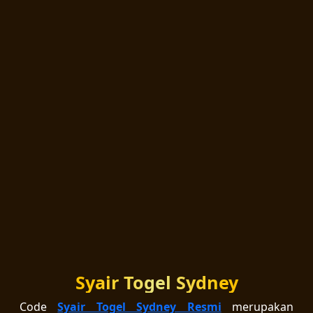
Syair Togel Sydney
Code
Syair Togel Sydney Resmi
merupakan