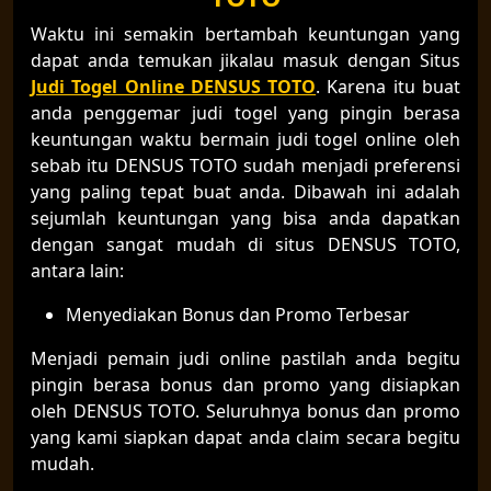
Waktu ini semakin bertambah keuntungan yang
dapat anda temukan jikalau masuk dengan Situs
Judi Togel Online DENSUS TOTO
. Karena itu buat
anda penggemar judi togel yang pingin berasa
keuntungan waktu bermain judi togel online oleh
sebab itu DENSUS TOTO sudah menjadi preferensi
yang paling tepat buat anda. Dibawah ini adalah
sejumlah keuntungan yang bisa anda dapatkan
dengan sangat mudah di situs DENSUS TOTO,
antara lain:
Menyediakan Bonus dan Promo Terbesar
Menjadi pemain judi online pastilah anda begitu
pingin berasa bonus dan promo yang disiapkan
oleh DENSUS TOTO. Seluruhnya bonus dan promo
yang kami siapkan dapat anda claim secara begitu
mudah.