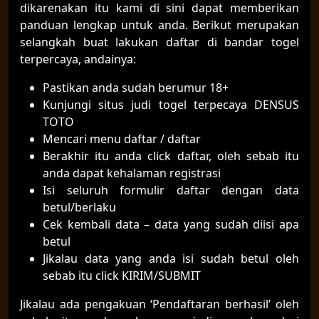
dikarenakan itu kami di sini dapat memberikan
panduan lengkap untuk anda. Berikut merupakan
selangkah buat lakukan daftar di bandar togel
terpercaya, andainya:
Pastikan anda sudah berumur 18+
Kunjungi situs judi togel terpecaya DENSUS
TOTO
Mencari menu daftar / daftar
Berakhir itu anda click daftar, oleh sebab itu
anda dapat kehalaman registrasi
Isi seluruh formulir daftar dengan data
betul/berlaku
Cek kembali data – data yang sudah diisi apa
betul
Jikalau data yang anda isi sudah betul oleh
sebab itu click KIRIM/SUBMIT
Jikalau ada pengakuan ‘Pendaftaran berhasil’ oleh