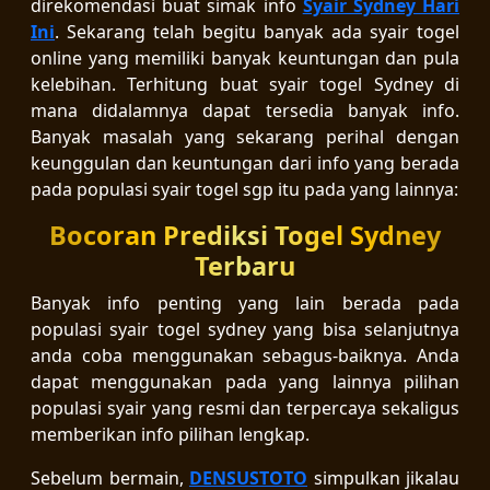
direkomendasi buat simak info
Syair Sydney Hari
Ini
. Sekarang telah begitu banyak ada syair togel
online yang memiliki banyak keuntungan dan pula
kelebihan. Terhitung buat syair togel Sydney di
mana didalamnya dapat tersedia banyak info.
Banyak masalah yang sekarang perihal dengan
keunggulan dan keuntungan dari info yang berada
pada populasi syair togel sgp itu pada yang lainnya:
Bocoran Prediksi Togel Sydney
Terbaru
Banyak info penting yang lain berada pada
populasi syair togel sydney yang bisa selanjutnya
anda coba menggunakan sebagus-baiknya. Anda
dapat menggunakan pada yang lainnya pilihan
populasi syair yang resmi dan terpercaya sekaligus
memberikan info pilihan lengkap.
Sebelum bermain,
DENSUSTOTO
simpulkan jikalau