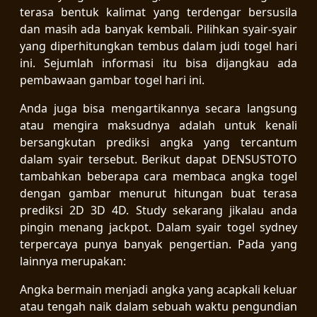
terasa bentuk kalimat yang terdengar bersusila
dan masih ada banyak kembali. Pilihkan syair-syair
yang diperhitungkan tembus dalam judi togel hari
ini. Sejumlah informasi itu bisa dijangkau ada
pembawaan gambar togel hari ini.
Anda juga bisa mengartikannya secara langsung
atau mengira maksudnya adalah untuk kenali
bersangkutan prediksi angka yang tercantum
dalam syair tersebut. Berikut dapat DENSUSTOTO
tambahkan beberapa cara membaca angka togel
dengan gambar menurut hitungan buat terasa
prediksi 2D 3D 4D. Study sekarang jikalau anda
pingin menang jackpot. Dalam syair togel sydney
terpercaya punya banyak pengertian. Pada yang
lainnya merupakan:
Angka bermain menjadi angka yang acapkali keluar
atau tengah naik dalam sebuah waktu pengundian