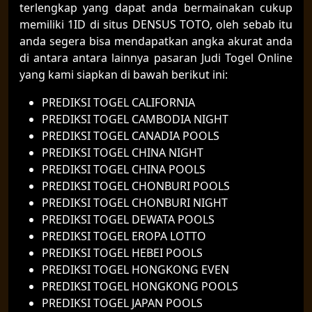
terlengkap yang dapat anda bermainakan cukup
memiliki 1ID di situs DENSUS TOTO, oleh sebab itu
anda segera bisa mendapatkan angka akurat anda
di antara antara lainnya pasaran Judi Togel Online
yang kami siapkan di bawah berikut ini:
PREDIKSI TOGEL CALIFORNIA
PREDIKSI TOGEL CAMBODIA NIGHT
PREDIKSI TOGEL CANADIA POOLS
PREDIKSI TOGEL CHINA NIGHT
PREDIKSI TOGEL CHINA POOLS
PREDIKSI TOGEL CHONBURI POOLS
PREDIKSI TOGEL CHONBURI NIGHT
PREDIKSI TOGEL DEWATA POOLS
PREDIKSI TOGEL EROPA LOTTO
PREDIKSI TOGEL HEBEI POOLS
PREDIKSI TOGEL HONGKONG EVEN
PREDIKSI TOGEL HONGKONG POOLS
PREDIKSI TOGEL JAPAN POOLS