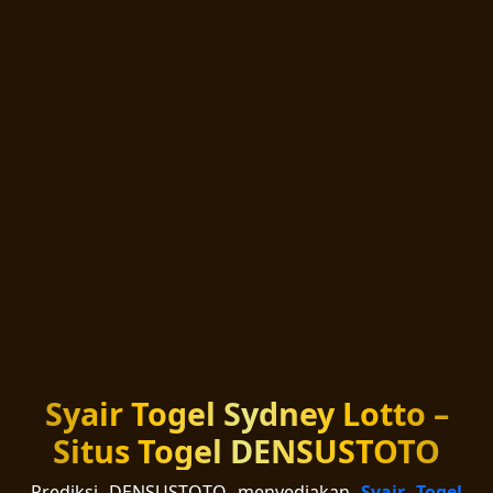
Syair Togel Sydney Lotto –
Situs Togel DENSUSTOTO
Prediksi DENSUSTOTO menyediakan
Syair Togel