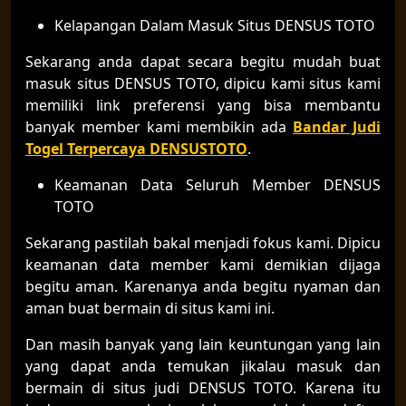
Kelapangan Dalam Masuk Situs DENSUS TOTO
Sekarang anda dapat secara begitu mudah buat
masuk situs DENSUS TOTO, dipicu kami situs kami
memiliki link preferensi yang bisa membantu
banyak member kami membikin ada
Bandar Judi
Togel Terpercaya DENSUSTOTO
.
Keamanan Data Seluruh Member DENSUS
TOTO
Sekarang pastilah bakal menjadi fokus kami. Dipicu
keamanan data member kami demikian dijaga
begitu aman. Karenanya anda begitu nyaman dan
aman buat bermain di situs kami ini.
Dan masih banyak yang lain keuntungan yang lain
yang dapat anda temukan jikalau masuk dan
bermain di situs judi DENSUS TOTO. Karena itu