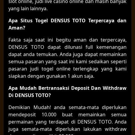
slot online, judi live casino online dan masih banyak
yang lain lainnya.
Apa Situs Togel DENSUS TOTO Terpercaya dan
Aman?
Fakta saja saat ini begitu aman dan terpercaya,
DENSUS TOTO dapat dilunasi full kemenangan
dapat anda temukan. Anda juga dapat memainkan
semua pasaran yang saat ini kami sedaikan seperti
pasaran judi togel online terlengkap yang kami
siapkan dengan gunakan 1 akun saja.
Apa Mudah
Bert
ransaksi Deposit Dan Withdraw
Di DENSUS TOTO?
Demikian Mudah! anda semata-mata diperlukan
mendeposit 10.000 buat memainkan semua
permainan yang terdapat di DENSUS TOTO. Anda
juga semata-mata diperlukan lakukan withdraw