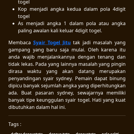
togel
Kop menjadi angka kedua dalam pola 4digit
togel
As menjadi angka 1 dalam pola atau angka
paling awalan kali keluar 4digit togel.
Membaca
Syair Togel Jitu
tak jadi masalah yang
gampang yang baru saja mulai. Oleh karena itu
anda wajib menjalankannya dengan tenang dan
tidak lekas. Pada yang lainnya masalah yang pingin
dirasa waktu yang akan datang merupakan
penyandingan syair sydney. Pemain dapat binung
dipicu banyak sejumlah angka yang diperhitungkan
ada. Buat pasaran sydney, sewajarnya memiliki
banyak tipe keunggulan syair togel. Hati yang kuat
dibutuhkan dalam hal ini.
Tags :