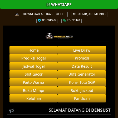
WHATSAPP
DOWNLOAD APLIKASI TOGEL
DAFTAR JADI MEMBER
TELEGRAM
LIVECHAT
Home
Live Draw
Prediksi Togel
Promosi
Jadwal Togel
Data Result
Slot Gacor
Bbfs Generator
Paito Warna
Konv. Toto SGP
Buku Mimpi
Bukti Jackpot
Keluhan
Panduan
SELAMAT DATANG DI
DENSUSTOTO
AGE