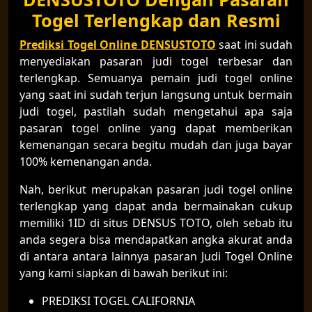
Togel Terlengkap dan Resmi
Prediksi Togel Online DENSUSTOTO
saat ini sudah
menyediakan pasaran judi togel terbesar dan
terlengkap. Semuanya pemain judi togel online
yang saat ini sudah terjun langsung untuk bermain
judi togel, pastilah sudah mengetahui apa saja
pasaran togel online yang dapat memberikan
kemenangan secara begitu mudah dan juga bayar
100% kemenangan anda.
Nah, berikut merupakan pasaran judi togel online
terlengkap yang dapat anda bermainakan cukup
memiliki 1ID di situs DENSUS TOTO, oleh sebab itu
anda segera bisa mendapatkan angka akurat anda
di antara antara lainnya pasaran Judi Togel Online
yang kami siapkan di bawah berikut ini:
PREDIKSI TOGEL CALIFORNIA