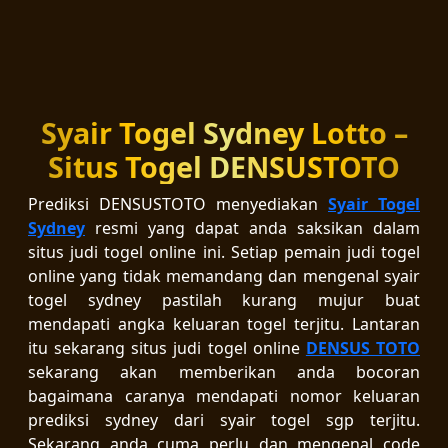
Syair Togel Sydney Lotto –
Situs Togel DENSUSTOTO
Prediksi DENSUSTOTO menyediakan
Syair Togel
Sydney
resmi yang dapat anda saksikan dalam
situs judi togel online ini. Setiap pemain judi togel
online yang tidak memandang dan mengenal syair
togel sydney pastilah kurang mujur buat
mendapati angka keluaran togel terjitu. Lantaran
itu sekarang situs judi togel online
DENSUS TOTO
sekarang akan memberikan anda bocoran
bagaimana caranya mendapati nomor keluaran
prediksi sydney dari syair togel sgp terjitu.
Sekarang anda cuma perlu dan mengenal code