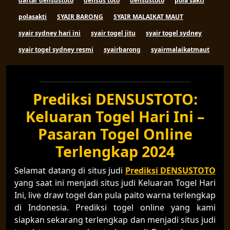
daftar densustoto
densus toto
densustoto
pola sakti
polasakti
SYAIR BARONG
SYAIR MALAIKAT MAUT
syair sydney hari ini
syair togel jitu
syair togel sydney
syair togel sydney resmi
syairbarong
syairmalaikatmaut
Prediksi DENSUSTOTO:
Keluaran Togel Hari Ini –
Pasaran Togel Online
Terlengkap 2024
Selamat datang di situs judi
Prediksi DENSUSTOTO
yang saat ini menjadi situs judi Keluaran Togel Hari
Ini, live draw togel dan pula paito warna terlengkap
di Indonesia. Prediksi togel online yang kami
siapkan sekarang terlengkap dan menjadi situs judi