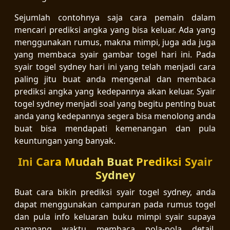
Sejumlah contohnya saja cara pemain dalam
mencari prediksi angka yang bisa keluar. Ada yang
menggunakan rumus, makna mimpi, juga ada juga
yang membaca syair gambar togel hari ini. Pada
syair togel sydney hari ini yang telah menjadi cara
paling jitu buat anda mengenal dan membaca
prediksi angka yang kedepannya akan keluar. Syair
togel sydney menjadi soal yang begitu penting buat
anda yang kedepannya segera bisa menolong anda
buat bisa mendapati kemenangan dan pula
keuntungan yang banyak.
Ini Cara Mudah Buat Prediksi Syair
Sydney
Buat cara bikin prediksi syair togel sydney, anda
dapat menggunakan campuran pada rumus togel
dan pula info keluaran buku mimpi syair supaya
gampang waktu membaca pola-pola detail.