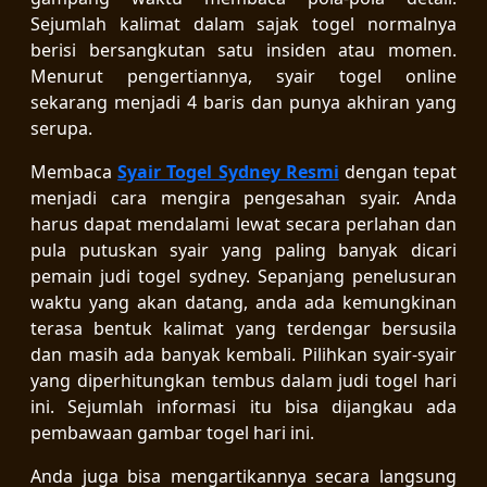
Sejumlah kalimat dalam sajak togel normalnya
berisi bersangkutan satu insiden atau momen.
Menurut pengertiannya, syair togel online
sekarang menjadi 4 baris dan punya akhiran yang
serupa.
Membaca
Syair Togel Sydney Resmi
dengan tepat
menjadi cara mengira pengesahan syair. Anda
harus dapat mendalami lewat secara perlahan dan
pula putuskan syair yang paling banyak dicari
pemain judi togel sydney. Sepanjang penelusuran
waktu yang akan datang, anda ada kemungkinan
terasa bentuk kalimat yang terdengar bersusila
dan masih ada banyak kembali. Pilihkan syair-syair
yang diperhitungkan tembus dalam judi togel hari
ini. Sejumlah informasi itu bisa dijangkau ada
pembawaan gambar togel hari ini.
Anda juga bisa mengartikannya secara langsung