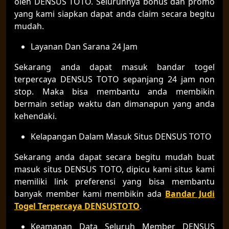
oleh DENSUS TOTO. Seluruhnya bonus dan promo
yang kami siapkan dapat anda claim secara begitu
mudah.
Layanan Dan Sarana 24 Jam
Sekarang anda dapat masuk bandar togel
terpercaya DENSUS TOTO sepanjang 24 jam non
stop. Maka bisa membantu anda membikin
bermain setiap waktu dan dimanapun yang anda
kehendaki.
Kelapangan Dalam Masuk Situs DENSUS TOTO
Sekarang anda dapat secara begitu mudah buat
masuk situs DENSUS TOTO, dipicu kami situs kami
memiliki link preferensi yang bisa membantu
banyak member kami membikin ada
Bandar Judi
Togel Terpercaya DENSUSTOTO
.
Keamanan Data Seluruh Member DENSUS