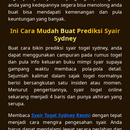
anda yang kedepannya segera bisa menolong anda
buat bisa mendapati kemenangan dan pula
keuntungan yang banyak.
Ini Cara Mudah Buat Prediksi Syair
Sydney
Buat cara bikin prediksi syair togel sydney, anda
dapat menggunakan campuran pada rumus togel
dan pula info keluaran buku mimpi syair supaya
gampang waktu membaca pola-pola detail.
Sejumlah kalimat dalam sajak togel normalnya
berisi bersangkutan satu insiden atau momen.
Menurut pengertiannya, syair togel online
sekarang menjadi 4 baris dan punya akhiran yang
serupa.
Membaca
Syair Togel Sydney Resmi
dengan tepat
menjadi cara mengira pengesahan syair. Anda
harus dapat mendalami lewat secara perlahan dan