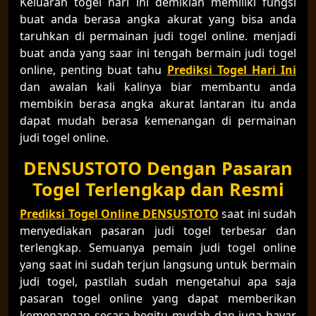
Keluaran togel hari ini demikian memiliki fungsi
buat anda berasa angka akurat yang bisa anda
taruhkan di permainan judi togel online. menjadi
buat anda yang saar ini tengah bermain judi togel
online, penting buat tahu
Prediksi Togel Hari Ini
dan awalan kali kalinya biar membantu anda
membikin berasa angka akurat lantaran itu anda
dapat mudah berasa kemenangan di permainan
judi togel online.
DENSUSTOTO Dengan Pasaran
Togel Terlengkap dan Resmi
Prediksi Togel Online DENSUSTOTO
saat ini sudah
menyediakan pasaran judi togel terbesar dan
terlengkap. Semuanya pemain judi togel online
yang saat ini sudah terjun langsung untuk bermain
judi togel, pastilah sudah mengetahui apa saja
pasaran togel online yang dapat memberikan
kemenangan secara begitu mudah dan juga bayar