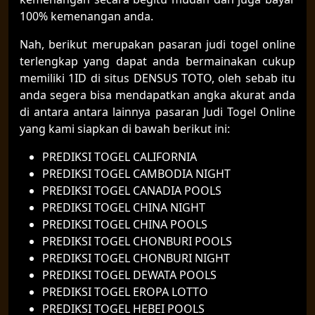
100% kemenangan anda.
Nah, berikut merupakan pasaran judi togel online
terlengkap yang dapat anda bermainakan cukup
memiliki 1ID di situs DENSUS TOTO, oleh sebab itu
anda segera bisa mendapatkan angka akurat anda
di antara antara lainnya pasaran Judi Togel Online
yang kami siapkan di bawah berikut ini:
PREDIKSI TOGEL CALIFORNIA
PREDIKSI TOGEL CAMBODIA NIGHT
PREDIKSI TOGEL CANADIA POOLS
PREDIKSI TOGEL CHINA NIGHT
PREDIKSI TOGEL CHINA POOLS
PREDIKSI TOGEL CHONBURI POOLS
PREDIKSI TOGEL CHONBURI NIGHT
PREDIKSI TOGEL DEWATA POOLS
PREDIKSI TOGEL EROPA LOTTO
PREDIKSI TOGEL HEBEI POOLS