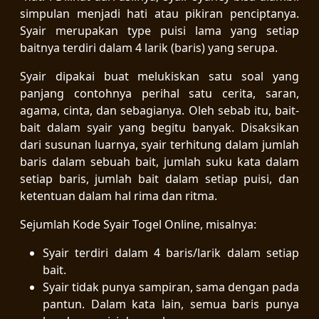
simpulan menjadi hati atau pikiran penciptanya.
Syair merupakan type puisi lama yang setiap
baitnya terdiri dalam 4 larik (baris) yang serupa.
Syair dipakai buat melukiskan satu soal yang
panjang contohnya perihal satu cerita, saran,
agama, cinta, dan sebagianya. Oleh sebab itu, bait-
bait dalam syair yang begitu banyak. Disaksikan
dari susunan luarnya, syair terhitung dalam jumlah
baris dalam sebuah bait, jumlah suku kata dalam
setiap baris, jumlah bait dalam setiap puisi, dan
ketentuan dalam hal rima dan ritma.
Sejumlah Kode Syair Togel Online, misalnya:
Syair terdiri dalam 4 baris/larik dalam setiap
bait.
Syair tidak punya sampiran, sama dengan pada
pantun. Dalam kata lain, semua baris punya