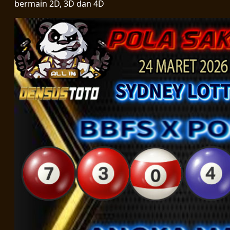
bermain 2D, 3D dan 4D