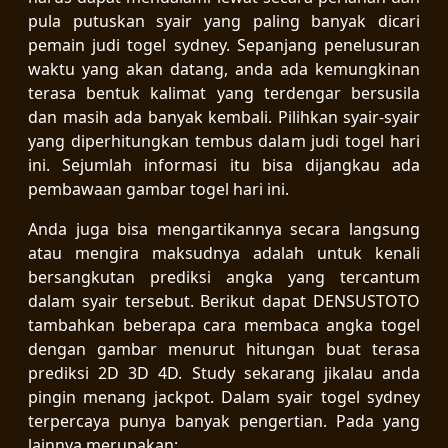
pula putuskan syair yang paling banyak dicari
pemain judi togel sydney. Sepanjang penelusuran
waktu yang akan datang, anda ada kemungkinan
terasa bentuk kalimat yang terdengar bersusila
dan masih ada banyak kembali. Pilihkan syair-syair
yang diperhitungkan tembus dalam judi togel hari
ini. Sejumlah informasi itu bisa dijangkau ada
pembawaan gambar togel hari ini.
Anda juga bisa mengartikannya secara langsung
atau mengira maksudnya adalah untuk kenali
bersangkutan prediksi angka yang tercantum
dalam syair tersebut. Berikut dapat DENSUSTOTO
tambahkan beberapa cara membaca angka togel
dengan gambar menurut hitungan buat terasa
prediksi 2D 3D 4D. Study sekarang jikalau anda
pingin menang jackpot. Dalam syair togel sydney
terpercaya punya banyak pengertian. Pada yang
lainnya merupakan: