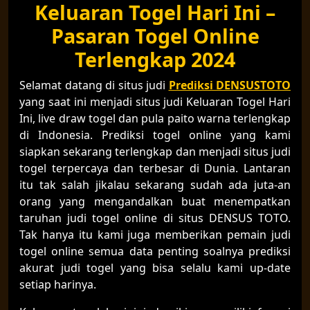
Keluaran Togel Hari Ini –
Pasaran Togel Online
Terlengkap 2024
Selamat datang di situs judi
Prediksi DENSUSTOTO
yang saat ini menjadi situs judi Keluaran Togel Hari
Ini, live draw togel dan pula paito warna terlengkap
di Indonesia. Prediksi togel online yang kami
siapkan sekarang terlengkap dan menjadi situs judi
togel terpercaya dan terbesar di Dunia. Lantaran
itu tak salah jikalau sekarang sudah ada juta-an
orang yang mengandalkan buat menempatkan
taruhan judi togel online di situs DENSUS TOTO.
Tak hanya itu kami juga memberikan pemain judi
togel online semua data penting soalnya prediksi
akurat judi togel yang bisa selalu kami up-date
setiap harinya.