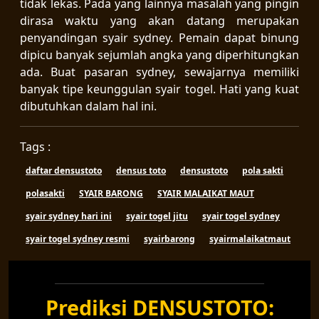
tidak lekas. Pada yang lainnya masalah yang pingin
dirasa waktu yang akan datang merupakan
penyandingan syair sydney. Pemain dapat binung
dipicu banyak sejumlah angka yang diperhitungkan
ada. Buat pasaran sydney, sewajarnya memiliki
banyak tipe keunggulan syair togel. Hati yang kuat
dibutuhkan dalam hal ini.
Tags :
daftar densustoto
densus toto
densustoto
pola sakti
polasakti
SYAIR BARONG
SYAIR MALAIKAT MAUT
syair sydney hari ini
syair togel jitu
syair togel sydney
syair togel sydney resmi
syairbarong
syairmalaikatmaut
Prediksi DENSUSTOTO: