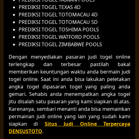
PREDIKSI TOGEL TEXAS 4D
PREDIKSI TOGEL TOTOMACAU 4D
PREDIKSI TOGEL TOTOMACAU 5D
PREDIKSI TOGEL TOSHIMA POOLS
PREDIKSI TOGEL WATFORD POOLS
PREDIKSI TOGEL ZIMBABWE POOLS
Dengan menyediakan pasaran judi togel online
terlengkap dan terbesar pastilah bakal
memberikan keuntungan waktu anda bermain judi
togel online. Saat ini anda bisa lakukan peletakan
angka togel dipasaran togel yang paling anda
gemari. Sehabis anda menempatkan angka togel
jitu disalah satu pasaran yang kami siapkan di atas.
Karenanya, sembari menanti anda bisa memainkan
permainan judi online yang lain yang sudah kami
siapkan di
Situs Judi Online Terpercaya
DENSUSTOTO
.