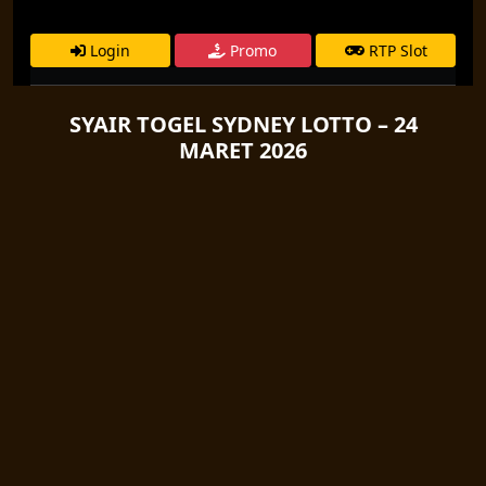
Login
Promo
RTP Slot
SYAIR TOGEL SYDNEY LOTTO – 24
MARET 2026