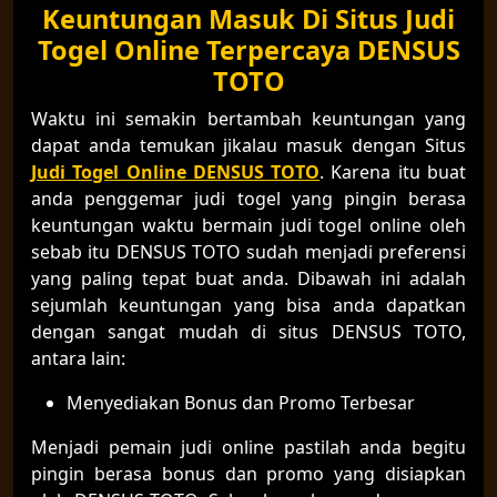
Keuntungan Masuk Di Situs Judi
Togel Online Terpercaya DENSUS
TOTO
Waktu ini semakin bertambah keuntungan yang
dapat anda temukan jikalau masuk dengan Situs
Judi Togel Online DENSUS TOTO
. Karena itu buat
anda penggemar judi togel yang pingin berasa
keuntungan waktu bermain judi togel online oleh
sebab itu DENSUS TOTO sudah menjadi preferensi
yang paling tepat buat anda. Dibawah ini adalah
sejumlah keuntungan yang bisa anda dapatkan
dengan sangat mudah di situs DENSUS TOTO,
antara lain:
Menyediakan Bonus dan Promo Terbesar
Menjadi pemain judi online pastilah anda begitu
pingin berasa bonus dan promo yang disiapkan