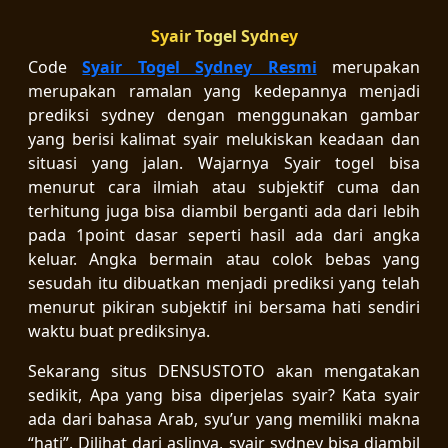
Syair Togel Sydney
Code
Syair Togel Sydney Resmi
merupakan
merupakan ramalan yang kedepannya menjadi
prediksi sydney dengan menggunakan gambar
yang berisi kalimat syair melukiskan keadaan dan
situasi yang jalan. Wajarnya Syair togel bisa
menurut cara ilmiah atau subjektif cuma dan
terhitung juga bisa diambil berganti ada dari lebih
pada 1point dasar seperti hasil ada dari angka
keluar. Angka bermain atau colok bebas yang
sesudah itu dibuatkan menjadi prediksi yang telah
menurut pikiran subjektif ini bersama hati sendiri
waktu buat prediksinya.
Sekarang situs DENSUSTOTO akan mengatakan
sedikit, Apa yang bisa diperjelas syair? Kata syair
ada dari bahasa Arab, syu’ur yang memiliki makna
“hati”. Dilihat dari aslinya, syair sydney bisa diambil