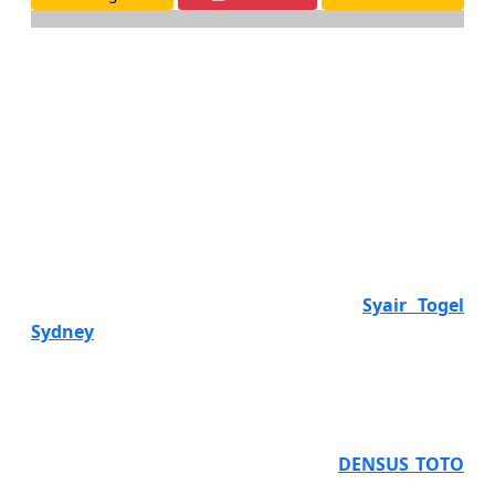
SYAIR TOGEL SYDNEY LOTTO – 25 MEI
2026
Syair Togel Sydney Lotto –
Situs Togel DENSUSTOTO
Prediksi DENSUSTOTO menyediakan
Syair Togel
Sydney
resmi yang dapat anda saksikan dalam
situs judi togel online ini. Setiap pemain judi togel
online yang tidak memandang dan mengenal syair
togel sydney pastilah kurang mujur buat
mendapati angka keluaran togel terjitu. Lantaran
itu sekarang situs judi togel online
DENSUS TOTO
sekarang akan memberikan anda bocoran