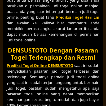
buat anda berasa angka akurat yang bisa anda
taruhkan di permainan judi togel online. menjadi
buat anda yang saar ini tengah bermain judi togel
online, penting buat tahu
Prediksi Togel Hari Ini
dan awalan kali kalinya biar membantu anda
membikin berasa angka akurat lantaran itu anda
dapat mudah berasa kemenangan di permainan
judi togel online.
DENSUSTOTO Dengan Pasaran
Togel Terlengkap dan Resmi
Prediksi Togel Online DENSUSTOTO
saat ini sudah
menyediakan pasaran judi togel terbesar dan
terlengkap. Semuanya pemain judi togel online
yang saat ini sudah terjun langsung untuk bermain
judi togel, pastilah sudah mengetahui apa saja
pasaran togel online yang dapat memberikan
kemenangan secara begitu mudah dan juga bayar
100% kemenangan anda.