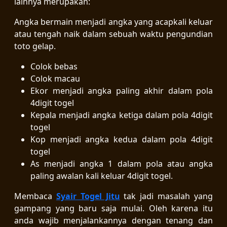
lainnya merupakan:
Angka bermain menjadi angka yang acapkali keluar
atau tengah naik dalam sebuah waktu pengundian
toto gelap.
Colok bebas
Colok macau
Ekor menjadi angka paling akhir dalam pola
4digit togel
Kepala menjadi angka ketiga dalam pola 4digit
togel
Kop menjadi angka kedua dalam pola 4digit
togel
As menjadi angka 1 dalam pola atau angka
paling awalan kali keluar 4digit togel.
Membaca
Syair Togel Jitu
tak jadi masalah yang
gampang yang baru saja mulai. Oleh karena itu
anda wajib menjalankannya dengan tenang dan