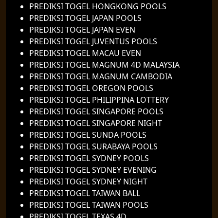
PREDIKSI TOGEL HONGKONG POOLS
PREDIKSI TOGEL JAPAN POOLS
PREDIKSI TOGEL JAPAN EVEN
PREDIKSI TOGEL JUVENTUS POOLS
PREDIKSI TOGEL MACAU EVEN
PREDIKSI TOGEL MAGNUM 4D MALAYSIA
PREDIKSI TOGEL MAGNUM CAMBODIA
PREDIKSI TOGEL OREGON POOLS
PREDIKSI TOGEL PHILIPPINA LOTTERY
PREDIKSI TOGEL SINGAPORE POOLS
PREDIKSI TOGEL SINGAPORE NIGHT
PREDIKSI TOGEL SUNDA POOLS
PREDIKSI TOGEL SURABAYA POOLS
PREDIKSI TOGEL SYDNEY POOLS
PREDIKSI TOGEL SYDNEY EVENING
PREDIKSI TOGEL SYDNEY NIGHT
PREDIKSI TOGEL TAIWAN BALL
PREDIKSI TOGEL TAIWAN POOLS
PREDIKSI TOGEL TEXAS 4D