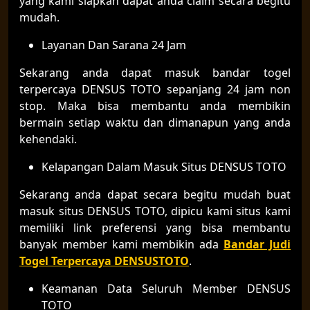
yang kami siapkan dapat anda claim secara begitu
mudah.
Layanan Dan Sarana 24 Jam
Sekarang anda dapat masuk bandar togel
terpercaya DENSUS TOTO sepanjang 24 jam non
stop. Maka bisa membantu anda membikin
bermain setiap waktu dan dimanapun yang anda
kehendaki.
Kelapangan Dalam Masuk Situs DENSUS TOTO
Sekarang anda dapat secara begitu mudah buat
masuk situs DENSUS TOTO, dipicu kami situs kami
memiliki link preferensi yang bisa membantu
banyak member kami membikin ada
Bandar Judi
Togel Terpercaya DENSUSTOTO
.
Keamanan Data Seluruh Member DENSUS
TOTO