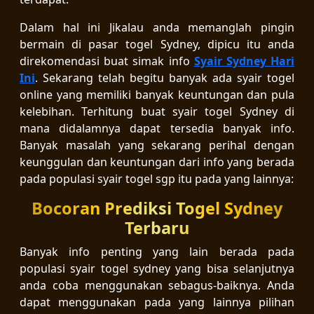
Dalam hal ini Jikalau anda memanglah pingin
bermain di pasar togel Sydney, dipicu itu anda
direkomendasi buat simak info
Syair Sydney Hari
Ini
. Sekarang telah begitu banyak ada syair togel
online yang memiliki banyak keuntungan dan pula
kelebihan. Terhitung buat syair togel Sydney di
mana didalamnya dapat tersedia banyak info.
Banyak masalah yang sekarang perihal dengan
keunggulan dan keuntungan dari info yang berada
pada populasi syair togel sgp itu pada yang lainnya:
Bocoran Prediksi Togel Sydney
Terbaru
Banyak info penting yang lain berada pada
populasi syair togel sydney yang bisa selanjutnya
anda coba menggunakan sebagus-baiknya. Anda
dapat menggunakan pada yang lainnya pilihan