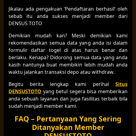
Jikalau ada pengakuan ‘Pendaftaran berhasil’ oleh
sebab itu anda sukses menjadi member dari
DENSUS TOTO
Demikian mudah kan? Meski demikian kami
rekomendasikan semua data yang anda isi dalam
formulir daftar togel di atas harus benar dan
berlaku. Kenapa? Didorong semua data yang anda
kasih nantunya buat membikin lebih mudah anda
waktu jalankan transaksi depo atau withdraw.
Begitu berita lengkap kami perihal
Situs
DENSUSTOTO
yang betul segera bisa memberikan
anda sebuah layanan dan juga fasilitas terbaik bila
sudah menjadi member kami.
FAQ – Pertanyaan Yang Sering
Ditanyakan Member
DENSUSTOTO