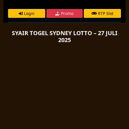
Login
Promo
RTP Slot
SYAIR TOGEL SYDNEY LOTTO – 27 JULI
2025