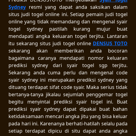
Sydney
resmi yang dapat anda saksikan dalam
situs judi togel online ini. Setiap pemain judi togel
online yang tidak memandang dan mengenal syair
togel sydney pastilah kurang mujur buat
mendapati angka keluaran togel terjitu. Lantaran
itu sekarang situs judi togel online
DENSUS TOTO
sekarang akan memberikan anda bocoran
bagaimana caranya mendapati nomor keluaran
prediksi sydney dari syair togel sgp terjitu.
Sekarang anda cuma perlu dan mengenal code
syair sydney ini merupakan prediksi sydney yang
dituang terdapat sifat code syair. Maka serius tidak
bertanya-tanya jikalau sejumlah penggemar togel
begitu menyintai prediksi syair togel ini. Buat
prediksi syair sydney dapat dipakai buat bahan
ketidaksamaan mencari angka jitu yang bisa keluar
pada hari ini. Karenanya berhati-hatilah selalu pada
setiap terdapat dipicu di situ dapat anda angka