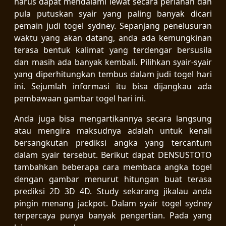
harus dapat mendalami lewat secara perlahan dan
pula putuskan syair yang paling banyak dicari
pemain judi togel sydney. Sepanjang penelusuran
waktu yang akan datang, anda ada kemungkinan
terasa bentuk kalimat yang terdengar bersusila
dan masih ada banyak kembali. Pilihkan syair-syair
yang diperhitungkan tembus dalam judi togel hari
ini. Sejumlah informasi itu bisa dijangkau ada
pembawaan gambar togel hari ini.
Anda juga bisa mengartikannya secara langsung
atau mengira maksudnya adalah untuk kenali
bersangkutan prediksi angka yang tercantum
dalam syair tersebut. Berikut dapat DENSUSTOTO
tambahkan beberapa cara membaca angka togel
dengan gambar menurut hitungan buat terasa
prediksi 2D 3D 4D. Study sekarang jikalau anda
pingin menang jackpot. Dalam syair togel sydney
terpercaya punya banyak pengertian. Pada yang