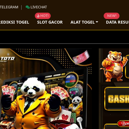
TELEGRAM
LIVECHAT
REDIKSI TOGEL
SLOT GACOR
ALAT TOGEL
DATA RESU