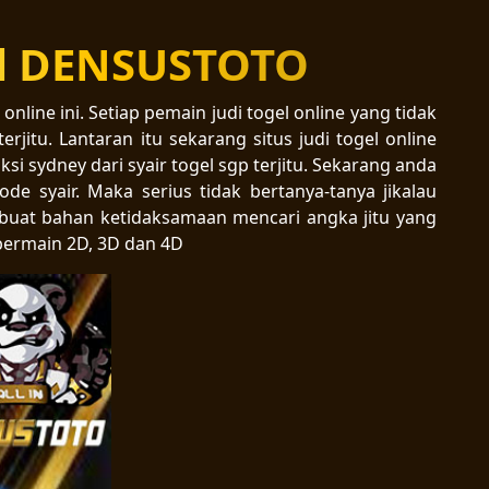
gel DENSUSTOTO
nline ini. Setiap pemain judi togel online yang tidak
itu. Lantaran itu sekarang situs judi togel online
sydney dari syair togel sgp terjitu. Sekarang anda
e syair. Maka serius tidak bertanya-tanya jikalau
ai buat bahan ketidaksamaan mencari angka jitu yang
a bermain 2D, 3D dan 4D