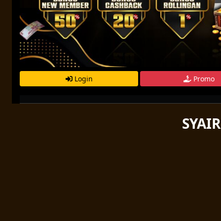
Login
Promo
SYAIR