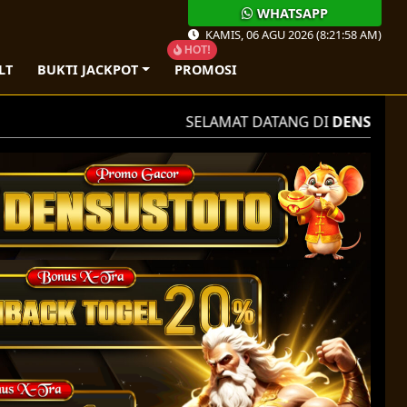
WHATSAPP
KAMIS, 06 AGU 2026 (
8:22:00 AM
)
LT
BUKTI JACKPOT
PROMOSI
SELAMAT DATANG DI
DENSUSTOTO
AGEN