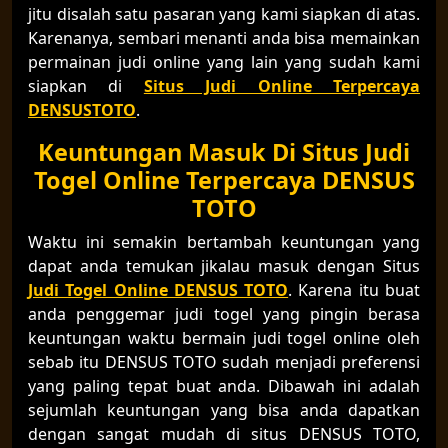
jitu disalah satu pasaran yang kami siapkan di atas.
Karenanya, sembari menanti anda bisa memainkan
permainan judi online yang lain yang sudah kami
siapkan di
Situs Judi Online Terpercaya
DENSUSTOTO
.
Keuntungan Masuk Di Situs Judi
Togel Online Terpercaya DENSUS
TOTO
Waktu ini semakin bertambah keuntungan yang
dapat anda temukan jikalau masuk dengan Situs
Judi Togel Online DENSUS TOTO
. Karena itu buat
anda penggemar judi togel yang pingin berasa
keuntungan waktu bermain judi togel online oleh
sebab itu DENSUS TOTO sudah menjadi preferensi
yang paling tepat buat anda. Dibawah ini adalah
sejumlah keuntungan yang bisa anda dapatkan
dengan sangat mudah di situs DENSUS TOTO,