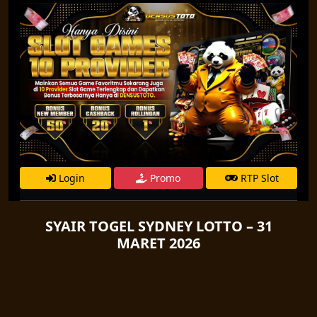
Login
Promo
RTP Slot
SYAIR TOGEL SYDNEY LOTTO – 31
MARET 2026