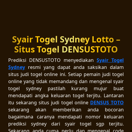
Syair Togel Sydney Lotto –
Situs Togel DENSUSTOTO
Prediksi DENSUSTOTO menyediakan
Syair Togel
Sydney
resmi yang dapat anda saksikan dalam
situs judi togel online ini. Setiap pemain judi togel
online yang tidak memandang dan mengenal syair
togel sydney pastilah kurang mujur buat
mendapati angka keluaran togel terjitu. Lantaran
itu sekarang situs judi togel online
DENSUS TOTO
sekarang akan memberikan anda bocoran
bagaimana caranya mendapati nomor keluaran
prediksi sydney dari syair togel sgp terjitu.
Sekarang anda cuma perlu dan mengenal code