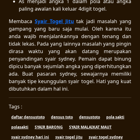
As menjadi angka 1 dalam pola atau angka
paling awalan kali keluar 4digit togel.
Membaca
Syair Togel Jitu
tak jadi masalah yang
gampang yang baru saja mulai. Oleh karena itu
anda wajib menjalankannya dengan tenang dan
tidak lekas. Pada yang lainnya masalah yang pingin
dirasa waktu yang akan datang merupakan
penyandingan syair sydney. Pemain dapat binung
dipicu banyak sejumlah angka yang diperhitungkan
ada. Buat pasaran sydney, sewajarnya memiliki
banyak tipe keunggulan syair togel. Hati yang kuat
dibutuhkan dalam hal ini.
Tags :
daftar densustoto
densus toto
densustoto
pola sakti
polasakti
SYAIR BARONG
SYAIR MALAIKAT MAUT
syair sydney hari ini
syair togel jitu
syair togel sydney