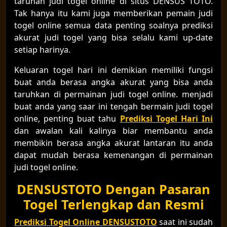
taruhan judi togel online di situs DENSUS TOTO.
Tak hanya itu kami juga memberikan pemain judi
togel online semua data penting soalnya prediksi
akurat judi togel yang bisa selalu kami up-date
setiap harinya.
Keluaran togel hari ini demikian memiliki fungsi
buat anda berasa angka akurat yang bisa anda
taruhkan di permainan judi togel online. menjadi
buat anda yang saar ini tengah bermain judi togel
online, penting buat tahu
Prediksi Togel Hari Ini
dan awalan kali kalinya biar membantu anda
membikin berasa angka akurat lantaran itu anda
dapat mudah berasa kemenangan di permainan
judi togel online.
DENSUSTOTO Dengan Pasaran
Togel Terlengkap dan Resmi
Prediksi Togel Online DENSUSTOTO
saat ini sudah