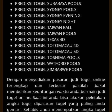
PREDIKSI TOGEL SURABAYA POOLS
PREDIKSI TOGEL SYDNEY POOLS
PREDIKSI TOGEL SYDNEY EVENING
PREDIKSI TOGEL SYDNEY NIGHT
PREDIKSI TOGEL TAIWAN BALL
PREDIKSI TOGEL TAIWAN POOLS
PREDIKSI TOGEL TEXAS 4D
PREDIKSI TOGEL TOTOMACAU 4D
PREDIKSI TOGEL TOTOMACAU 5D
PREDIKSI TOGEL TOSHIMA POOLS
PREDIKSI TOGEL WATFORD POOLS
PREDIKSI TOGEL ZIMBABWE POOLS
Dengan menyediakan pasaran judi togel online
terlengkap dan terbesar pastilah bakal
memberikan keuntungan waktu anda bermain judi
togel online. Saat ini anda bisa lakukan peletakan
angka togel dipasaran togel yang paling anda
gemari. Sehabis anda menempatkan angka togel