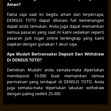
Aman?
Fakta saja saat ini begitu aman dan terpercaya,
DENSUS TOTO dapat dilunasi full kemenangan
dapat anda temukan. Anda juga dapat memainkan
semua pasaran yang saat ini kami sedaikan seperti
pasaran judi togel online terlengkap yang kami
siapkan dengan gunakan 1 akun saja.
Apa Mudah
Bert
ransaksi Deposit Dan Withdraw
Di DENSUS TOTO?
Demikian Mudah! anda semata-mata diperlukan
mendeposit 10.000 buat memainkan semua
permainan yang terdapat di DENSUS TOTO. Anda
juga semata-mata diperlukan lakukan withdraw
dengan paling sedikit 25.000