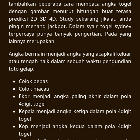
tambahkan beberapa cara membaca angka togel
dengan gambar menurut hitungan buat terasa
prediksi 2D 3D 4D. Study sekarang jikalau anda
pingin menang jackpot. Dalam syair togel sydney
terpercaya punya banyak pengertian. Pada yang
lainnya merupakan:
Angka bermain menjadi angka yang acapkali keluar
atau tengah naik dalam sebuah waktu pengundian
toto gelap.
Colok bebas
Colok macau
Ekor menjadi angka paling akhir dalam pola
4digit togel
Kepala menjadi angka ketiga dalam pola 4digit
togel
Kop menjadi angka kedua dalam pola 4digit
togel