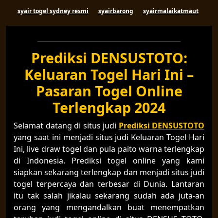
syair togel sydney resmi
syairbarong
syairmalaikatmaut
Prediksi DENSUSTOTO:
Keluaran Togel Hari Ini –
Pasaran Togel Online
Terlengkap 2024
Selamat datang di situs judi
Prediksi DENSUSTOTO
yang saat ini menjadi situs judi Keluaran Togel Hari
Ini, live draw togel dan pula paito warna terlengkap
di Indonesia. Prediksi togel online yang kami
siapkan sekarang terlengkap dan menjadi situs judi
togel terpercaya dan terbesar di Dunia. Lantaran
itu tak salah jikalau sekarang sudah ada juta-an
orang yang mengandalkan buat menempatkan