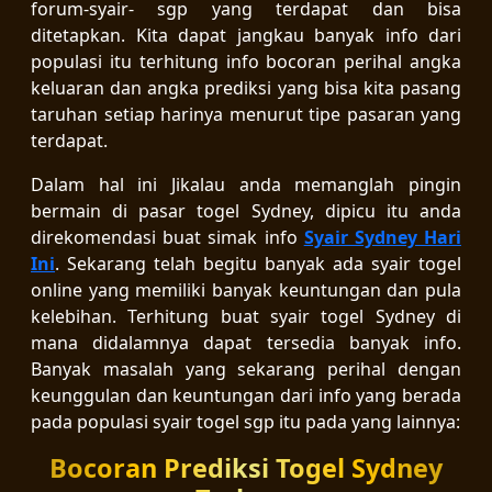
forum-syair- sgp yang terdapat dan bisa
ditetapkan. Kita dapat jangkau banyak info dari
populasi itu terhitung info bocoran perihal angka
keluaran dan angka prediksi yang bisa kita pasang
taruhan setiap harinya menurut tipe pasaran yang
terdapat.
Dalam hal ini Jikalau anda memanglah pingin
bermain di pasar togel Sydney, dipicu itu anda
direkomendasi buat simak info
Syair Sydney Hari
Ini
. Sekarang telah begitu banyak ada syair togel
online yang memiliki banyak keuntungan dan pula
kelebihan. Terhitung buat syair togel Sydney di
mana didalamnya dapat tersedia banyak info.
Banyak masalah yang sekarang perihal dengan
keunggulan dan keuntungan dari info yang berada
pada populasi syair togel sgp itu pada yang lainnya:
Bocoran Prediksi Togel Sydney