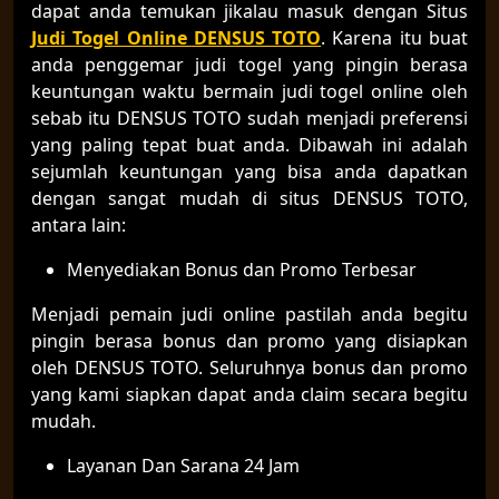
dapat anda temukan jikalau masuk dengan Situs
Judi Togel Online DENSUS TOTO
. Karena itu buat
anda penggemar judi togel yang pingin berasa
keuntungan waktu bermain judi togel online oleh
sebab itu DENSUS TOTO sudah menjadi preferensi
yang paling tepat buat anda. Dibawah ini adalah
sejumlah keuntungan yang bisa anda dapatkan
dengan sangat mudah di situs DENSUS TOTO,
antara lain:
Menyediakan Bonus dan Promo Terbesar
Menjadi pemain judi online pastilah anda begitu
pingin berasa bonus dan promo yang disiapkan
oleh DENSUS TOTO. Seluruhnya bonus dan promo
yang kami siapkan dapat anda claim secara begitu
mudah.
Layanan Dan Sarana 24 Jam