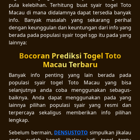
pula kelebihan. Terhitung buat syair togel Toto
Macau di mana didalamnya dapat tersedia banyak
info. Banyak masalah yang sekarang perihal
dengan keunggulan dan keuntungan dari info yang
berada pada populasi syair togel sgp itu pada yang
lainnya:
Bocoran Prediksi Togel Toto
Macau Terbaru
Banyak info penting yang lain berada pada
populasi syair togel Toto Macau yang bisa
selanjutnya anda coba menggunakan sebagus-
baiknya. Anda dapat menggunakan pada yang
lainnya pilihan populasi syair yang resmi dan
terpercaya sekaligus memberikan info pilihan
lengkap.
Sebelum bermain,
DENSUSTOTO
simpulkan jikalau
anda sudah kenali jikalau judi togel tentu