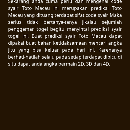
Sekarang anda cuma perlu dan mengenal code
syair Toto Macau ini merupakan prediksi Toto
Macau yang dituang terdapat sifat code syair. Maka
serius tidak bertanya-tanya jikalau sejumlah
penggemar togel begitu menyintai prediksi syair
togel ini. Buat prediksi syair Toto Macau dapat
dipakai buat bahan ketidaksamaan mencari angka
jitu yang bisa keluar pada hari ini. Karenanya
berhati-hatilah selalu pada setiap terdapat dipicu di
situ dapat anda angka bermain 2D, 3D dan 4D.