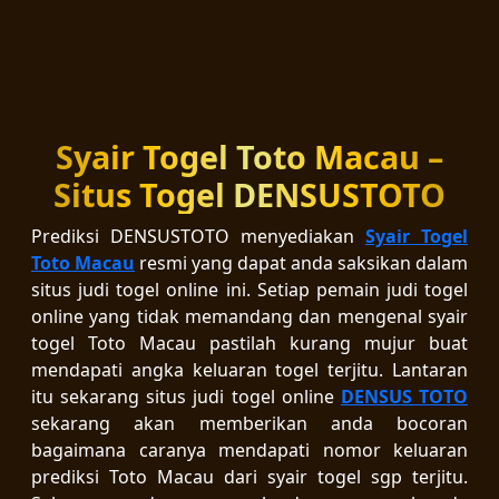
Syair Togel Toto Macau –
Situs Togel DENSUSTOTO
Prediksi DENSUSTOTO menyediakan
Syair Togel
Toto Macau
resmi yang dapat anda saksikan dalam
situs judi togel online ini. Setiap pemain judi togel
online yang tidak memandang dan mengenal syair
togel Toto Macau pastilah kurang mujur buat
mendapati angka keluaran togel terjitu. Lantaran
itu sekarang situs judi togel online
DENSUS TOTO
sekarang akan memberikan anda bocoran
bagaimana caranya mendapati nomor keluaran
prediksi Toto Macau dari syair togel sgp terjitu.