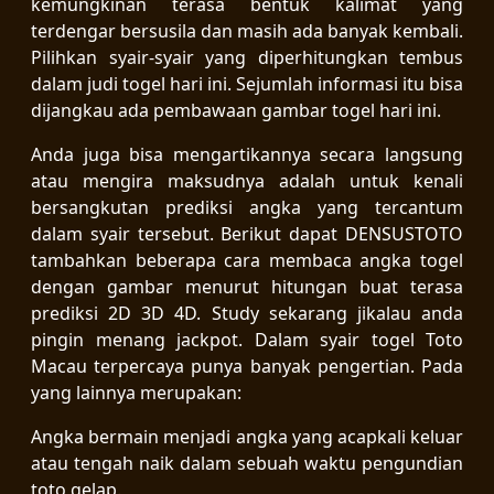
kemungkinan terasa bentuk kalimat yang
terdengar bersusila dan masih ada banyak kembali.
Pilihkan syair-syair yang diperhitungkan tembus
dalam judi togel hari ini. Sejumlah informasi itu bisa
dijangkau ada pembawaan gambar togel hari ini.
Anda juga bisa mengartikannya secara langsung
atau mengira maksudnya adalah untuk kenali
bersangkutan prediksi angka yang tercantum
dalam syair tersebut. Berikut dapat DENSUSTOTO
tambahkan beberapa cara membaca angka togel
dengan gambar menurut hitungan buat terasa
prediksi 2D 3D 4D. Study sekarang jikalau anda
pingin menang jackpot. Dalam syair togel Toto
Macau terpercaya punya banyak pengertian. Pada
yang lainnya merupakan:
Angka bermain menjadi angka yang acapkali keluar
atau tengah naik dalam sebuah waktu pengundian
toto gelap.