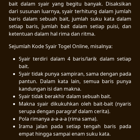
bait dalam syair yang begitu banyak. Disaksikan
dari susunan luarnya, syair terhitung dalam jumlah
baris dalam sebuah bait, jumlah suku kata dalam
setiap baris, jumlah bait dalam setiap puisi, dan
ketentuan dalam hal rima dan ritma.
Sejumlah Kode Syair Togel Online, misalnya:
Syair terdiri dalam 4 baris/larik dalam setiap
bait.
Syair tidak punya sampiran, sama dengan pada
pantun. Dalam kata lain, semua baris punya
kandungan isi dan makna.
Syair tidak berakhir dalam sebuah bait.
Makna syair dikukuhkan oleh bait-bait (nyaris
serupa dengan paragraf dalam cerita).
Pola rimanya a-a-a-a (rima sama).
Irama jalan pada setiap tengah baris pada
empat hingga sampai enam suku kata.