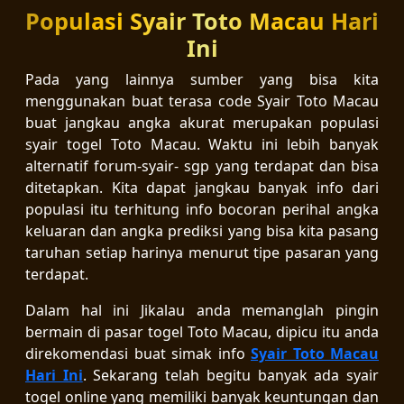
Populasi Syair Toto Macau Hari
Ini
Pada yang lainnya sumber yang bisa kita
menggunakan buat terasa code Syair Toto Macau
buat jangkau angka akurat merupakan populasi
syair togel Toto Macau. Waktu ini lebih banyak
alternatif forum-syair- sgp yang terdapat dan bisa
ditetapkan. Kita dapat jangkau banyak info dari
populasi itu terhitung info bocoran perihal angka
keluaran dan angka prediksi yang bisa kita pasang
taruhan setiap harinya menurut tipe pasaran yang
terdapat.
Dalam hal ini Jikalau anda memanglah pingin
bermain di pasar togel Toto Macau, dipicu itu anda
direkomendasi buat simak info
Syair Toto Macau
Hari Ini
. Sekarang telah begitu banyak ada syair
togel online yang memiliki banyak keuntungan dan