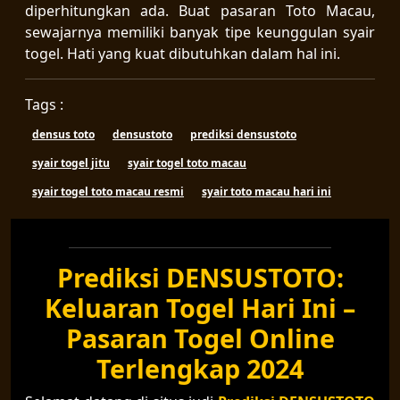
diperhitungkan ada. Buat pasaran Toto Macau,
sewajarnya memiliki banyak tipe keunggulan syair
togel. Hati yang kuat dibutuhkan dalam hal ini.
Tags :
densus toto
densustoto
prediksi densustoto
syair togel jitu
syair togel toto macau
syair togel toto macau resmi
syair toto macau hari ini
Prediksi DENSUSTOTO:
Keluaran Togel Hari Ini –
Pasaran Togel Online
Terlengkap 2024