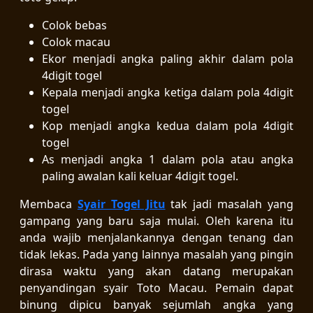
Colok bebas
Colok macau
Ekor menjadi angka paling akhir dalam pola
4digit togel
Kepala menjadi angka ketiga dalam pola 4digit
togel
Kop menjadi angka kedua dalam pola 4digit
togel
As menjadi angka 1 dalam pola atau angka
paling awalan kali keluar 4digit togel.
Membaca
Syair Togel Jitu
tak jadi masalah yang
gampang yang baru saja mulai. Oleh karena itu
anda wajib menjalankannya dengan tenang dan
tidak lekas. Pada yang lainnya masalah yang pingin
dirasa waktu yang akan datang merupakan
penyandingan syair Toto Macau. Pemain dapat
binung dipicu banyak sejumlah angka yang